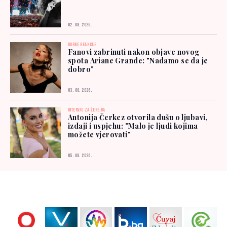
02. 08. 2026.
BURNE REAKCIJE
Fanovi zabrinuti nakon objave novog
spota Ariane Grande: "Nadamo se da je
dobro"
03. 08. 2026.
INTERVJU ZA ŽENE.BA
Antonija Čerkez otvorila dušu o ljubavi,
izdaji i uspjehu: "Malo je ljudi kojima
možete vjerovati"
05. 08. 2026.