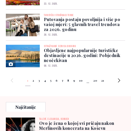
23. 12. 2025.
TURISTIČKI STRUČNJACI TVRDE
Putovanja postaju povoljnija i više po
vašoj mjeri: 5 glavnih travel trendova
za 2026. godinu
20. 12. 2025.
ISTRAŽIVANJE SERVISA BOOKING
Objavljene najpopularnije turističke
destinacije u 2026. godini: Pobjednik
neočekivan
08. 12. 2025.
1
2
3
4
5
6
7
8
9
10
20
21
...
Najčitanije
TALENT, ELEGANCIJA, OSMIJEH
Ovo je žena o kojoj svi pričaju nakon
Merlinovih koncerata na Koševu