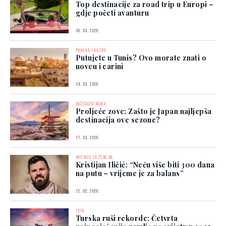
Top destinacije za road trip u Europi –
gdje početi avanturu
30. 03. 2026.
PRAVILA I KAZNE
Putujete u Tunis? Ovo morate znati o
novcu i carini
24. 03. 2026.
RUŽIČASTA BAJKA
Proljeće zove: Zašto je Japan najljepša
destinacija ove sezone?
17. 03. 2026.
INTERVJU ZA ŽENE.BA
Kristijan Iličić: “Neću više biti 300 dana
na putu – vrijeme je za balans”
12. 02. 2026.
FOTO
Turska ruši rekorde: Četvrta