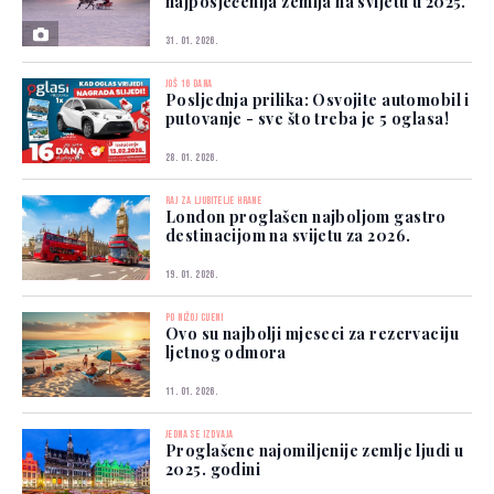
najposjećenija zemlja na svijetu u 2025.
31. 01. 2026.
JOŠ 16 DANA
Posljednja prilika: Osvojite automobil i
putovanje - sve što treba je 5 oglasa!
28. 01. 2026.
RAJ ZA LJUBITELJE HRANE
London proglašen najboljom gastro
destinacijom na svijetu za 2026.
19. 01. 2026.
PO NIŽOJ CIJENI
Ovo su najbolji mjeseci za rezervaciju
ljetnog odmora
11. 01. 2026.
JEDNA SE IZDVAJA
Proglašene najomiljenije zemlje ljudi u
2025. godini