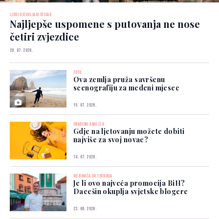
LJUDI OSTAVLJAJU UTISAK
Najljepše uspomene s putovanja ne nose
četiri zvjezdice
20. 07. 2026.
FOTO
Ova zemlja pruža savršenu
scenografiju za medeni mjesec
15. 07. 2026.
URAĐENA ANALIZA
Gdje na ljetovanju možete dobiti
najviše za svoj novac?
14. 07. 2026.
OD BIHAĆA DO TREBINJA
Je li ovo najveća promocija BiH?
Dacešin okuplja svjetske blogere
23. 06. 2026.