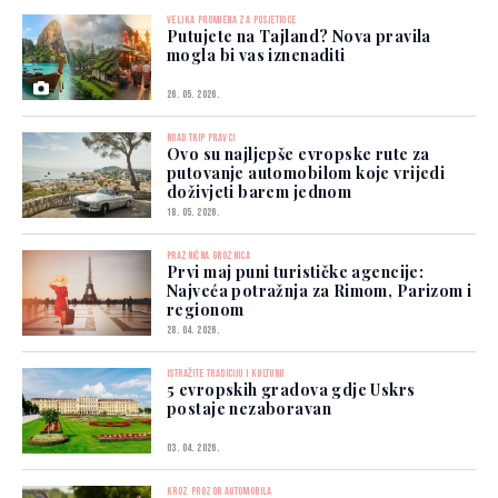
VELIKA PROMJENA ZA POSJETIOCE
Putujete na Tajland? Nova pravila
mogla bi vas iznenaditi
26. 05. 2026.
ROAD TRIP PRAVCI
Ovo su najljepše evropske rute za
putovanje automobilom koje vrijedi
doživjeti barem jednom
18. 05. 2026.
PRAZNIČNA GROZNICA
Prvi maj puni turističke agencije:
Najveća potražnja za Rimom, Parizom i
regionom
28. 04. 2026.
ISTRAŽITE TRADICIJU I KULTURU
5 evropskih gradova gdje Uskrs
postaje nezaboravan
03. 04. 2026.
KROZ PROZOR AUTOMOBILA