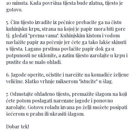
10 minuta. Kada površina tijesta bude zlatna, tijesto je
gotovo.
5. Čim tijesto izvadite iz pećnice prebacite ga na čistu
kuhinjsku krpu, strana na kojoj je papir mora biti gore
tj. gledati "prema vama". Kuhinjskim kistom i vodom
navlažite papir za pečenje jer ćete ga tako lakše skinuti
s tijesta. Lagano prstima povlačite papir dok ga u
potpunosti ne uklonite, a zatim tijesto zarolajte u krpu i
pustite da se malo ohladi.
6. Jagode operite, očistite i narežite na komadiće željene
veličine. Slatko vrhnje mikserom "istucite" u šlag.
7. Odmotajte ohlađeno tijesto, premažite šlagom na koji
ćete potom poslagati narezane jagode i ponovno
zarolajte. Gotovu roladu izvana po želji možete posipati
šećerom u prahu ili ukrasiti šlagom.
Dobar tek!