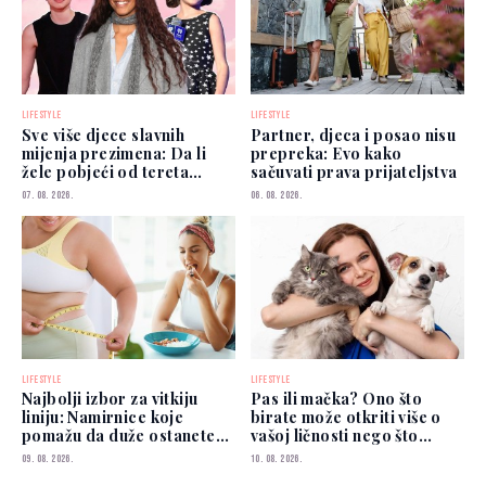
LIFESTYLE
LIFESTYLE
Sve više djece slavnih
Partner, djeca i posao nisu
mijenja prezimena: Da li
prepreka: Evo kako
žele pobjeći od tereta
sačuvati prava prijateljstva
poznatih roditelja?
07. 08. 2026.
06. 08. 2026.
LIFESTYLE
LIFESTYLE
Najbolji izbor za vitkiju
Pas ili mačka? Ono što
liniju: Namirnice koje
birate može otkriti više o
pomažu da duže ostanete
vašoj ličnosti nego što
siti
mislite
09. 08. 2026.
10. 08. 2026.