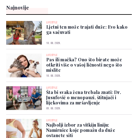
Najnovije
LIFESTYLE
Ljetni ten može trajati duže: Evo kako
ga sačuvati
10. 08. 2026.
LIFESTYLE
Pas ili mačka? Ono što birate može
otkriti više o vašoj ličnosti nego što
mislite
10. 08. 2026.
LIFESTYLE
Šta bi svaka žena trebala znati: Dr.
Jusufović o menopauzi, štitnjači i
lijekovima za mršavljenje
09. 08. 2026.
LIFESTYLE
Najbolji izbor za vitkiju liniju:
Namirnice koje pomažu da duže
ostanete siti