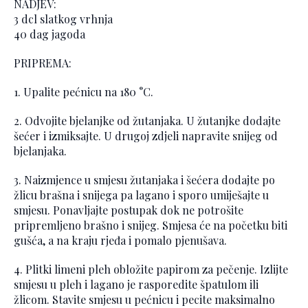
NADJEV:
3 dcl slatkog vrhnja
40 dag jagoda
PRIPREMA:
1. Upalite pećnicu na 180 °C.
2. Odvojite bjelanjke od žutanjaka. U žutanjke dodajte
šećer i izmiksajte. U drugoj zdjeli napravite snijeg od
bjelanjaka.
3. Naizmjence u smjesu žutanjaka i šećera dodajte po
žlicu brašna i snijega pa lagano i sporo umiješajte u
smjesu. Ponavljajte postupak dok ne potrošite
pripremljeno brašno i snijeg. Smjesa će na početku biti
gušća, a na kraju rjeđa i pomalo pjenušava.
4. Plitki limeni pleh obložite papirom za pečenje. Izlijte
smjesu u pleh i lagano je rasporedite špatulom ili
žlicom. Stavite smjesu u pećnicu i pecite maksimalno