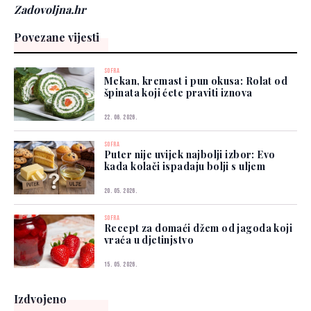
Zadovoljna.hr
Povezane vijesti
SOFRA
Mekan, kremast i pun okusa: Rolat od
špinata koji ćete praviti iznova
22. 06. 2026.
SOFRA
Puter nije uvijek najbolji izbor: Evo
kada kolači ispadaju bolji s uljem
20. 05. 2026.
SOFRA
Recept za domaći džem od jagoda koji
vraća u djetinjstvo
15. 05. 2026.
Izdvojeno