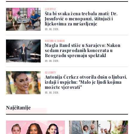
LIFESTYLE
Šta bi svaka žena trebala znati: Dr.
Jusufović o menopauzi, štitnjači i
lijekovima za mršavljenje
09. 08. 2026.
KULTURA & ZABAVA
Magla Band stiže u Sarajevo: Nakon
sedam rasprodanih koncerata u
Beogradu spremaju spektakl
09. 08. 2026.
CELEBRITY
Antonija Čerkez otvorila dušu o ljubavi,
izdaji i uspjehu: "Malo je ljudi kojima
možete vjerovati"
05. 08. 2026.
Najčitanije