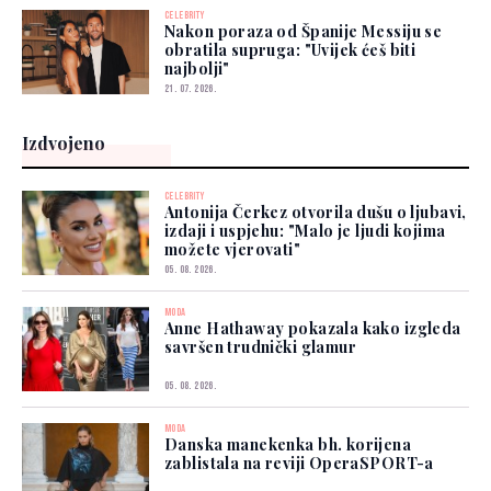
CELEBRITY
Nakon poraza od Španije Messiju se
obratila supruga: "Uvijek ćeš biti
najbolji"
21. 07. 2026.
Izdvojeno
CELEBRITY
Antonija Čerkez otvorila dušu o ljubavi,
izdaji i uspjehu: "Malo je ljudi kojima
možete vjerovati"
05. 08. 2026.
MODA
Anne Hathaway pokazala kako izgleda
savršen trudnički glamur
05. 08. 2026.
MODA
Danska manekenka bh. korijena
zablistala na reviji OperaSPORT-a