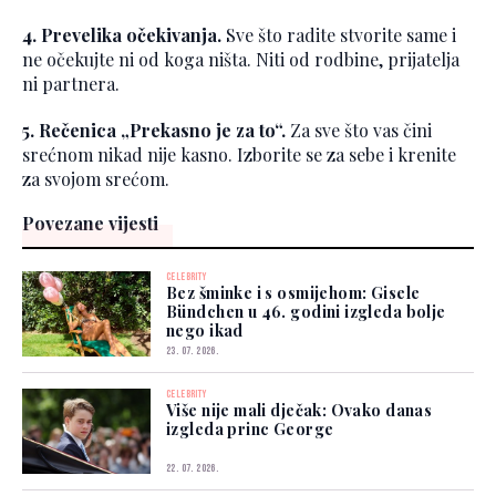
4. Prevelika očekivanja.
Sve što radite stvorite same i
ne očekujte ni od koga ništa. Niti od rodbine, prijatelja
ni partnera.
5. Rečenica „Prekasno je za to“.
Za sve što vas čini
srećnom nikad nije kasno. Izborite se za sebe i krenite
za svojom srećom.
Povezane vijesti
CELEBRITY
Bez šminke i s osmijehom: Gisele
Bündchen u 46. godini izgleda bolje
nego ikad
23. 07. 2026.
CELEBRITY
Više nije mali dječak: Ovako danas
izgleda princ George
22. 07. 2026.