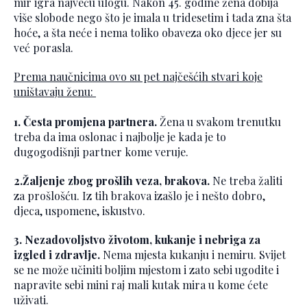
mir igra najveću ulogu. Nakon 45. godine žena dobija
više slobode nego što je imala u tridesetim i tada zna šta
hoće, a šta neće i nema toliko obaveza oko djece jer su
već porasla.
Prema naučnicima ovo su pet najčešćih stvari koje
uništavaju ženu:
1. Česta promjena partnera.
Žena u svakom trenutku
treba da ima oslonac i najbolje je kada je to
dugogodišnji partner kome veruje.
2.Žaljenje zbog prošlih veza, brakova.
Ne treba žaliti
za prošlošću. Iz tih brakova izašlo je i nešto dobro,
djeca, uspomene, iskustvo.
3. Nezadovoljstvo životom, kukanje i nebriga za
izgled i zdravlje.
Nema mjesta kukanju i nemiru. Svijet
se ne može učiniti boljim mjestom i zato sebi ugodite i
napravite sebi mini raj mali kutak mira u kome ćete
uživati.