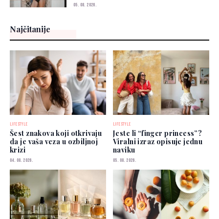
05. 08. 2026.
Najčitanije
LIFESTYLE
LIFESTYLE
Šest znakova koji otkrivaju
Jeste li “finger princess”?
da je vaša veza u ozbiljnoj
Viralni izraz opisuje jednu
krizi
naviku
04. 08. 2026.
05. 08. 2026.