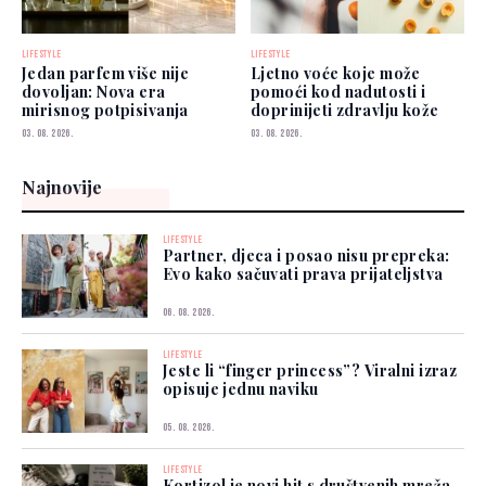
LIFESTYLE
LIFESTYLE
Jedan parfem više nije
Ljetno voće koje može
dovoljan: Nova era
pomoći kod nadutosti i
mirisnog potpisivanja
doprinijeti zdravlju kože
03. 08. 2026.
03. 08. 2026.
Najnovije
LIFESTYLE
Partner, djeca i posao nisu prepreka:
Evo kako sačuvati prava prijateljstva
06. 08. 2026.
LIFESTYLE
Jeste li “finger princess”? Viralni izraz
opisuje jednu naviku
05. 08. 2026.
LIFESTYLE
Kortizol je novi hit s društvenih mreža,