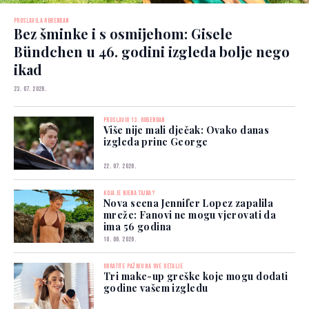
PROSLAVILA ROĐENDAN
Bez šminke i s osmijehom: Gisele
Bündchen u 46. godini izgleda bolje nego
ikad
23. 07. 2026.
PROSLAVIO 13. ROĐENDAN
Više nije mali dječak: Ovako danas
izgleda princ George
22. 07. 2026.
KOJA JE NJENA TAJNA?
Nova scena Jennifer Lopez zapalila
mreže: Fanovi ne mogu vjerovati da
ima 56 godina
10. 06. 2026.
OBRATITE PAŽNJU NA OVE DETALJE
Tri make-up greške koje mogu dodati
godine vašem izgledu