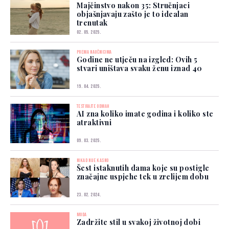
Majčinstvo nakon 35: Stručnjaci
objašnjavaju zašto je to idealan
trenutak
02. 05. 2025.
PREMA NAUČNICIMA
Godine ne utječu na izgled: Ovih 5
stvari uništava svaku ženu iznad 40
19. 04. 2025.
TESTIRAJTE ODMAH
AI zna koliko imate godina i koliko ste
atraktivni
09. 03. 2025.
NIKAD NIJE KASNO
Šest istaknutih dama koje su postigle
značajne uspjehe tek u zrelijem dobu
23. 02. 2024.
MODA
Zadržite stil u svakoj životnoj dobi