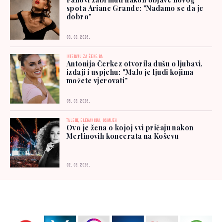
spota Ariane Grande: "Nadamo se da je
dobro"
03. 08. 2026.
INTERVJU ZA ŽENE.BA
Antonija Čerkez otvorila dušu o ljubavi,
izdaji i uspjehu: "Malo je ljudi kojima
možete vjerovati"
05. 08. 2026.
TALENT, ELEGANCIJA, OSMIJEH
Ovo je žena o kojoj svi pričaju nakon
Merlinovih koncerata na Koševu
02. 08. 2026.