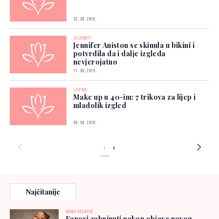
22. 09. 2019.
CELEBRITY
Jennifer Aniston se skinula u bikini i
potvrdila da i dalje izgleda
nevjerojatno
11. 09. 2019.
LJEPOTA
Make up u 40-im: 7 trikova za lijep i
mladolik izgled
09. 09. 2019.
1
2
Najčitanije
BURNE REAKCIJE
Fanovi zabrinuti nakon objave novog