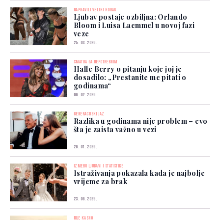
NAPRAVILI VELIKI KORAK
Ljubav postaje ozbiljna: Orlando
Bloom i Luisa Laemmel u novoj fazi
veze
25. 03. 2026.
SMATRA GA NEPOTREBNIM
Halle Berry o pitanju koje joj je
dosadilo: „Prestanite me pitati o
godinama“
06. 02. 2026.
GENERACIJSKI JAZ
Razlika u godinama nije problem – evo
šta je zaista važno u vezi
26. 01. 2026.
IZMEĐU LJUBAVI I STATISTIKE
Istraživanja pokazala kada je najbolje
vrijeme za brak
23. 06. 2025.
NIJE KASNO