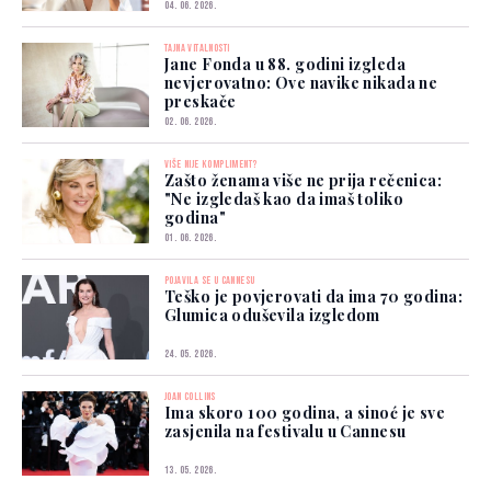
04. 06. 2026.
TAJNA VITALNOSTI
Jane Fonda u 88. godini izgleda
nevjerovatno: Ove navike nikada ne
preskače
02. 06. 2026.
VIŠE NIJE KOMPLIMENT?
Zašto ženama više ne prija rečenica:
"Ne izgledaš kao da imaš toliko
godina"
01. 06. 2026.
POJAVILA SE U CANNESU
Teško je povjerovati da ima 70 godina:
Glumica oduševila izgledom
24. 05. 2026.
JOAN COLLINS
Ima skoro 100 godina, a sinoć je sve
zasjenila na festivalu u Cannesu
13. 05. 2026.