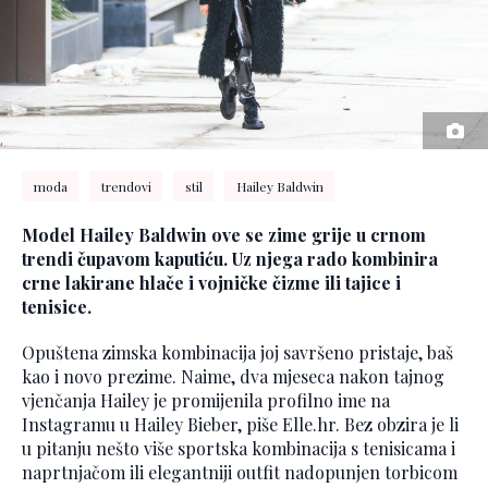
moda
trendovi
stil
Hailey Baldwin
Model
Hailey Baldwin
ove se zime grije u crnom
trendi čupavom kaputiću. Uz njega rado kombinira
crne lakirane hlače i vojničke čizme ili tajice i
tenisice.
Opuštena zimska kombinacija joj savršeno pristaje, baš
kao i novo prezime. Naime, dva mjeseca nakon tajnog
vjenčanja Hailey je promijenila profilno ime na
Instagramu u Hailey Bieber, piše Elle.hr. Bez obzira je li
u pitanju nešto više sportska kombinacija s tenisicama i
naprtnjačom ili elegantniji outfit nadopunjen torbicom