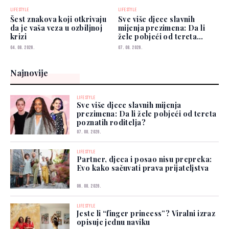
LIFESTYLE
LIFESTYLE
Šest znakova koji otkrivaju
Sve više djece slavnih
da je vaša veza u ozbiljnoj
mijenja prezimena: Da li
krizi
žele pobjeći od tereta
poznatih roditelja?
04. 08. 2026.
07. 08. 2026.
Najnovije
LIFESTYLE
Sve više djece slavnih mijenja
prezimena: Da li žele pobjeći od tereta
poznatih roditelja?
07. 08. 2026.
LIFESTYLE
Partner, djeca i posao nisu prepreka:
Evo kako sačuvati prava prijateljstva
06. 08. 2026.
LIFESTYLE
Jeste li “finger princess”? Viralni izraz
opisuje jednu naviku