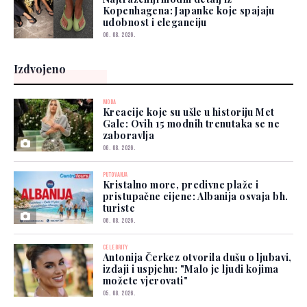
Kopenhagena: Japanke koje spajaju
udobnost i eleganciju
06. 08. 2026.
Izdvojeno
MODA
Kreacije koje su ušle u historiju Met
Gale: Ovih 15 modnih trenutaka se ne
zaboravlja
06. 08. 2026.
PUTOVANJA
Kristalno more, predivne plaže i
pristupačne cijene: Albanija osvaja bh.
turiste
06. 08. 2026.
CELEBRITY
Antonija Čerkez otvorila dušu o ljubavi,
izdaji i uspjehu: "Malo je ljudi kojima
možete vjerovati"
05. 08. 2026.