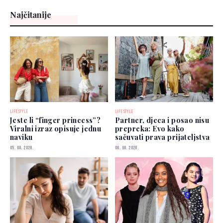
Najčitanije
LIFESTYLE
LIFESTYLE
Jeste li “finger princess”?
Partner, djeca i posao nisu
Viralni izraz opisuje jednu
prepreka: Evo kako
naviku
sačuvati prava prijateljstva
05. 08. 2026.
06. 08. 2026.