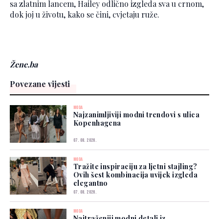
sa zlatnim lancem, Hailey odlično izgleda sva u crnom,
dok joj u životu, kako se čini, cvjetaju ruže.
Žene.ba
Povezane vijesti
MODA
Najzanimljiviji modni trendovi s ulica
Kopenhagena
07. 08. 2026.
MODA
Tražite inspiraciju za ljetni stajling?
Ovih šest kombinacija uvijek izgleda
elegantno
07. 08. 2026.
MODA
Najtraženiji modni detalj iz