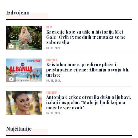
Izdvojeno
MODA
Kreacije koje su ušle u historiju Met
Gale: Ovih 15 modnih trenutaka se ne
zaboravlja
06. 08. 2026.
PUTOVANJA
Kristalno more, predivne plaže i
pristupačne cijene: Albanija osvaja bh.
turiste
06. 08. 2026.
CELEBRITY
Antonija Čerkez otvorila dušu o ljubavi,
izdaji i uspjehu: "Malo je ljudi kojima
možete vjerovati"
05. 08. 2026.
Najčitanije