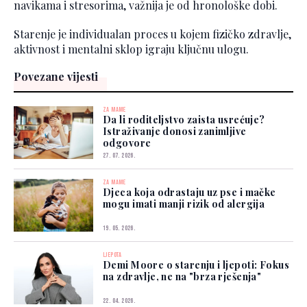
navikama i stresorima, važnija je od hronološke dobi.
Starenje je individualan proces u kojem fizičko zdravlje,
aktivnost i mentalni sklop igraju ključnu ulogu.
Povezane vijesti
ZA MAME
Da li roditeljstvo zaista usrećuje?
Istraživanje donosi zanimljive
odgovore
27. 07. 2026.
ZA MAME
Djeca koja odrastaju uz pse i mačke
mogu imati manji rizik od alergija
19. 05. 2026.
LJEPOTA
Demi Moore o starenju i ljepoti: Fokus
na zdravlje, ne na "brza rješenja"
22. 04. 2026.