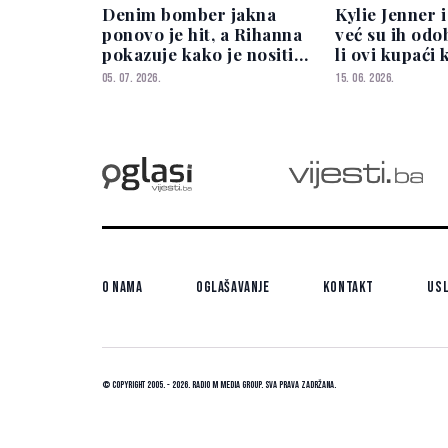
Denim bomber jakna
Kylie Jenner 
ponovo je hit, a Rihanna
već su ih odo
pokazuje kako je nositi
li ovi kupaći 
sa stilom
zavladati pl
05. 07. 2026.
15. 06. 2026.
O nama
Oglašavanje
Kontakt
Usl
© Copyright 2005. - 2026. Radio M Media Group.
Sva prava zadržana.