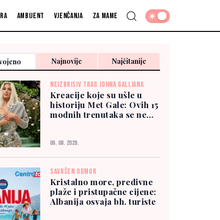
fra
Ambijent
Vjenčanja
Za mame
Najnovije
Najčitanije
vojeno
NEIZBRISIV TRAG JOHNA GALLIANA
Kreacije koje su ušle u
historiju Met Gale: Ovih 15
modnih trenutaka se ne
zaboravlja
06. 08. 2026.
SAVRŠEN ODMOR
Kristalno more, predivne
plaže i pristupačne cijene:
Albanija osvaja bh. turiste