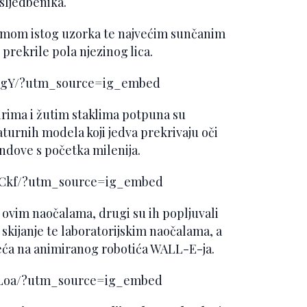
 sljedbenika.
ramom istog uzorka te najvećim sunčanim
 prekrile pola njezinog lica.
HcgY/?utm_source=ig_embed
irima i žutim staklima potpuna su
urnih modela koji jedva prekrivaju oči
rendove s početka milenija.
nCkf/?utm_source=ig_embed
n ovim naočalama, drugi su ih popljuvali
 skijanje te laboratorijskim naočalama, a
sjeća na animiranog robotića WALL-E-ja.
HLoa/?utm_source=ig_embed