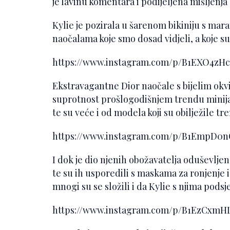
je lavinu komentara i podijeljena mišljenja
Kylie je pozirala u šarenom bikiniju s ma
naočalama koje smo dosad vidjeli, a koje su
https://www.instagram.com/p/B1EXO4z
Ekstravagantne Dior naočale s bijelim okv
suprotnost prošlogodišnjem trendu minijat
te su veće i od modela koji su obilježile t
https://www.instagram.com/p/B1EmpD0
I dok je dio njenih obožavatelja oduševlje
te su ih usporedili s maskama za ronjenje i
mnogi su se složili i da Kylie s njima pod
https://www.instagram.com/p/B1EzCxm