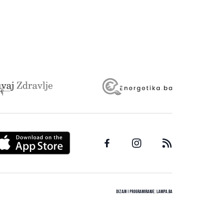
Dizajn i programiranje:
Lampa.ba