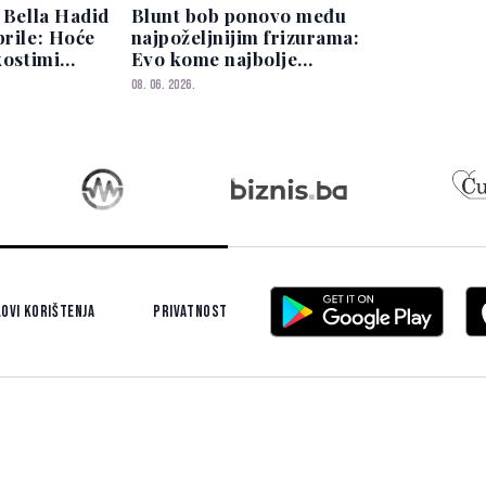
i Bella Hadid
Blunt bob ponovo među
brile: Hoće
najpoželjnijim frizurama:
kostimi
Evo kome najbolje
ažama?
pristaje
08. 06. 2026.
ovi korištenja
Privatnost