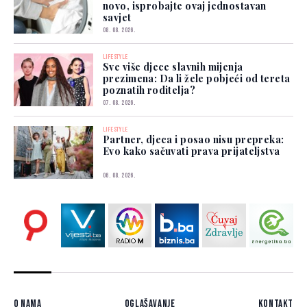
novo, isprobajte ovaj jednostavan
savjet
08. 08. 2026.
LIFESTYLE
Sve više djece slavnih mijenja
prezimena: Da li žele pobjeći od tereta
poznatih roditelja?
07. 08. 2026.
LIFESTYLE
Partner, djeca i posao nisu prepreka:
Evo kako sačuvati prava prijateljstva
06. 08. 2026.
O nama
Oglašavanje
Kontakt