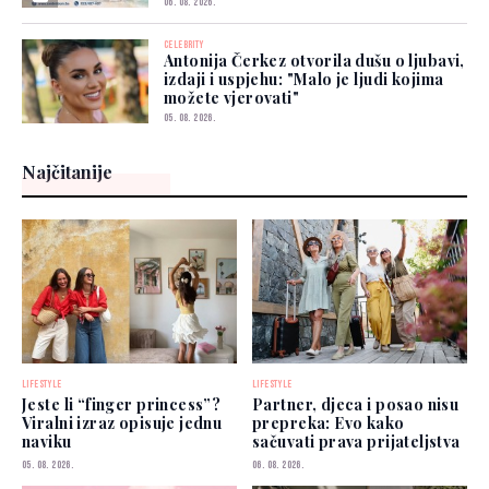
06. 08. 2026.
CELEBRITY
Antonija Čerkez otvorila dušu o ljubavi,
izdaji i uspjehu: "Malo je ljudi kojima
možete vjerovati"
05. 08. 2026.
Najčitanije
LIFESTYLE
LIFESTYLE
Jeste li “finger princess”?
Partner, djeca i posao nisu
Viralni izraz opisuje jednu
prepreka: Evo kako
naviku
sačuvati prava prijateljstva
05. 08. 2026.
06. 08. 2026.