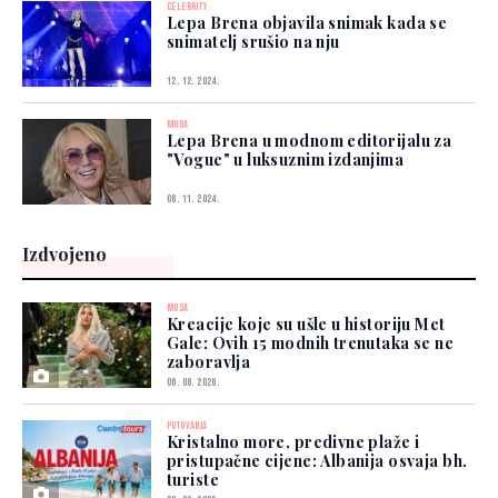
CELEBRITY
Lepa Brena objavila snimak kada se
snimatelj srušio na nju
12. 12. 2024.
MODA
Lepa Brena u modnom editorijalu za
"Vogue" u luksuznim izdanjima
08. 11. 2024.
Izdvojeno
MODA
Kreacije koje su ušle u historiju Met
Gale: Ovih 15 modnih trenutaka se ne
zaboravlja
06. 08. 2026.
PUTOVANJA
Kristalno more, predivne plaže i
pristupačne cijene: Albanija osvaja bh.
turiste