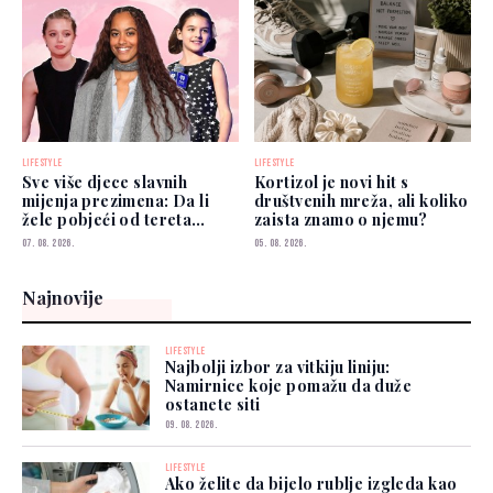
LIFESTYLE
LIFESTYLE
Sve više djece slavnih
Kortizol je novi hit s
mijenja prezimena: Da li
društvenih mreža, ali koliko
žele pobjeći od tereta
zaista znamo o njemu?
poznatih roditelja?
07. 08. 2026.
05. 08. 2026.
Najnovije
LIFESTYLE
Najbolji izbor za vitkiju liniju:
Namirnice koje pomažu da duže
ostanete siti
09. 08. 2026.
LIFESTYLE
Ako želite da bijelo rublje izgleda kao