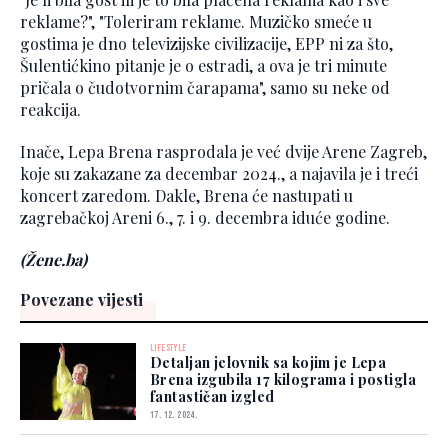
reklame?", "Toleriram reklame. Muzičko smeće u
gostima je dno televizijske civilizacije, EPP ni za što,
Šulentićkino pitanje je o estradi, a ova je tri minute
pričala o čudotvornim čarapama", samo su neke od
reakcija.
Inače, Lepa Brena rasprodala je već dvije Arene Zagreb,
koje su zakazane za decembar 2024., a najavila je i treći
koncert zaredom. Dakle, Brena će nastupati u
zagrebačkoj Areni 6., 7. i 9. decembra iduće godine.
(Žene.ba)
Povezane vijesti
LIFESTYLE
Detaljan jelovnik sa kojim je Lepa
Brena izgubila 17 kilograma i postigla
fantastičan izgled
17. 12. 2024.