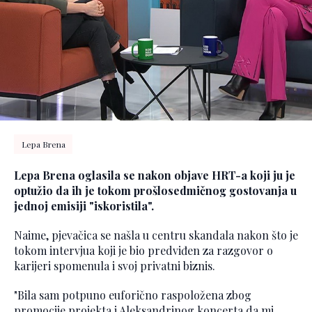
Lepa Brena
Lepa Brena oglasila se nakon objave HRT-a koji ju je
optužio da ih je tokom prošlosedmičnog gostovanja u
jednoj emisiji "iskoristila".
Naime, pjevačica se našla u centru skandala nakon što je
tokom intervjua koji je bio predviđen za razgovor o
karijeri spomenula i svoj privatni biznis.
"Bila sam potpuno euforično raspoložena zbog
promocije projekta i Aleksandrinog koncerta da mi