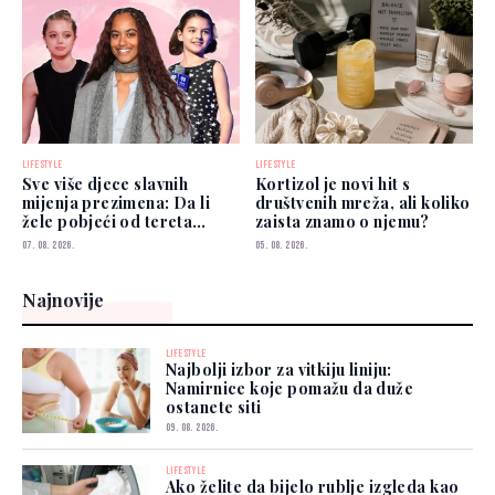
LIFESTYLE
LIFESTYLE
Sve više djece slavnih
Kortizol je novi hit s
mijenja prezimena: Da li
društvenih mreža, ali koliko
žele pobjeći od tereta
zaista znamo o njemu?
poznatih roditelja?
07. 08. 2026.
05. 08. 2026.
Najnovije
LIFESTYLE
Najbolji izbor za vitkiju liniju:
Namirnice koje pomažu da duže
ostanete siti
09. 08. 2026.
LIFESTYLE
Ako želite da bijelo rublje izgleda kao