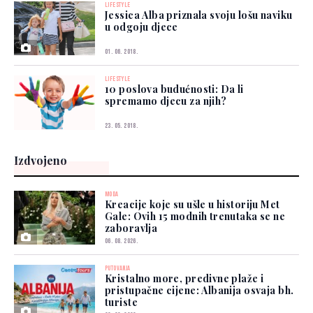
LIFESTYLE
Jessica Alba priznala svoju lošu naviku
u odgoju djece
01. 06. 2018.
LIFESTYLE
10 poslova budućnosti: Da li
spremamo djecu za njih?
23. 05. 2018.
Izdvojeno
MODA
Kreacije koje su ušle u historiju Met
Gale: Ovih 15 modnih trenutaka se ne
zaboravlja
06. 08. 2026.
PUTOVANJA
Kristalno more, predivne plaže i
pristupačne cijene: Albanija osvaja bh.
turiste