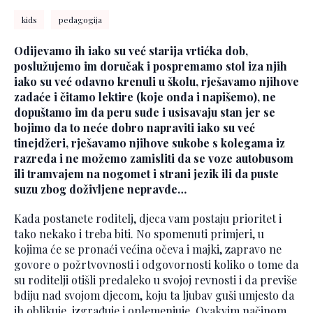
kids
pedagogija
Odijevamo ih iako su već starija vrtićka dob,
poslužujemo im doručak i pospremamo stol iza njih
iako su već odavno krenuli u školu, rješavamo njihove
zadaće i čitamo lektire (koje onda i napišemo), ne
dopuštamo im da peru suđe i usisavaju stan jer se
bojimo da to neće dobro napraviti iako su već
tinejdžeri, rješavamo njihove sukobe s kolegama iz
razreda i ne možemo zamisliti da se voze autobusom
ili tramvajem na nogomet i strani jezik ili da puste
suzu zbog doživljene nepravde…
Kada postanete roditelj, djeca vam postaju prioritet i
tako nekako i treba biti. No spomenuti primjeri, u
kojima će se pronaći većina očeva i majki, zapravo ne
govore o požrtvovnosti i odgovornosti koliko o tome da
su roditelji otišli predaleko u svojoj revnosti i da previše
bdiju nad svojom djecom, koju ta ljubav guši umjesto da
ih oblikuje, izgrađuje i oplemenjuje. Ovakvim načinom