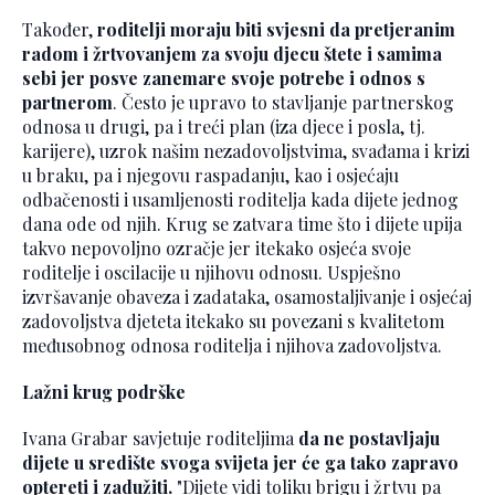
Također,
roditelji moraju biti svjesni da pretjeranim
radom i žrtvovanjem za svoju djecu štete i samima
sebi jer posve zanemare svoje potrebe i odnos s
partnerom
. Često je upravo to stavljanje partnerskog
odnosa u drugi, pa i treći plan (iza djece i posla, tj.
karijere), uzrok našim nezadovoljstvima, svađama i krizi
u braku, pa i njegovu raspadanju, kao i osjećaju
odbačenosti i usamljenosti roditelja kada dijete jednog
dana ode od njih. Krug se zatvara time što i dijete upija
takvo nepovoljno ozračje jer itekako osjeća svoje
roditelje i oscilacije u njihovu odnosu. Uspješno
izvršavanje obaveza i zadataka, osamostaljivanje i osjećaj
zadovoljstva djeteta itekako su povezani s kvalitetom
međusobnog odnosa roditelja i njihova zadovoljstva.
Lažni krug podrške
Ivana Grabar savjetuje roditeljima
da ne postavljaju
dijete u središte svoga svijeta jer će ga tako zapravo
optereti i zadužiti.
"Dijete vidi toliku brigu i žrtvu pa