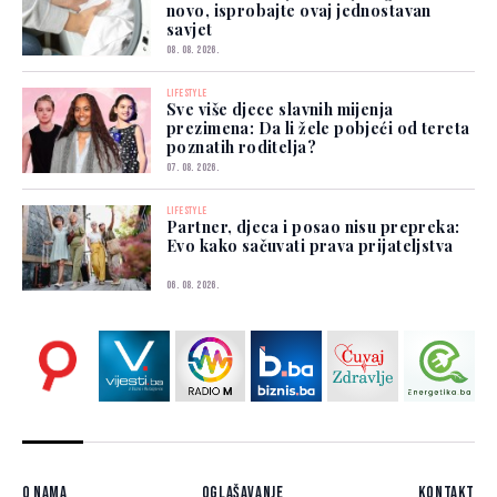
novo, isprobajte ovaj jednostavan
savjet
08. 08. 2026.
LIFESTYLE
Sve više djece slavnih mijenja
prezimena: Da li žele pobjeći od tereta
poznatih roditelja?
07. 08. 2026.
LIFESTYLE
Partner, djeca i posao nisu prepreka:
Evo kako sačuvati prava prijateljstva
06. 08. 2026.
O nama
Oglašavanje
Kontakt