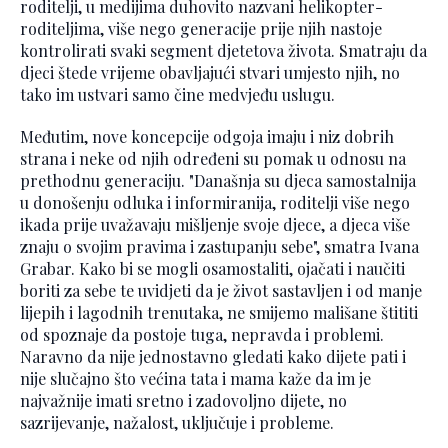
roditelji, u medijima duhovito nazvani helikopter-
roditeljima, više nego generacije prije njih nastoje
kontrolirati svaki segment djetetova života. Smatraju da
djeci štede vrijeme obavljajući stvari umjesto njih, no
tako im ustvari samo čine medvjeđu uslugu.
Međutim, nove koncepcije odgoja imaju i niz dobrih
strana i neke od njih određeni su pomak u odnosu na
prethodnu generaciju. "Današnja su djeca samostalnija
u donošenju odluka i informiranija, roditelji više nego
ikada prije uvažavaju mišljenje svoje djece, a djeca više
znaju o svojim pravima i zastupanju sebe", smatra Ivana
Grabar. Kako bi se mogli osamostaliti, ojačati i naučiti
boriti za sebe te uvidjeti da je život sastavljen i od manje
lijepih i lagodnih trenutaka, ne smijemo mališane štititi
od spoznaje da postoje tuga, nepravda i problemi.
Naravno da nije jednostavno gledati kako dijete pati i
nije slučajno što većina tata i mama kaže da im je
najvažnije imati sretno i zadovoljno dijete, no
sazrijevanje, nažalost, uključuje i probleme.