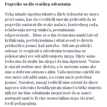
Pogreške su dio svačijeg odrastanja
Neka nimalo ugodna iskustva dijete jednostavno mora
proći samo, kao što i roditelji moraju prihvatiti da su
pogreške sastavni dio svake zadaće, kontrolnog rada,
svladavanja novog umijeća, preuzimanja
odgovornosti… Bitno se u tim trenucima suzdržati od
kritiziranja, perfekcionizma i sitničavosti te djetetu
priskočiti u pomoć kad zatreba - biti mu pratitelj i
oslonac te reagirati u određenim trenucima ne
pokušavajući sve odraditi umjesto njega. Dijete samo
treba zna da stojite iza njega i da ima sigurnost. "Važno
je ojačati osobnu moć djeteta, a to možemo samo ako
smo u dobrom odnosu s njim. Tada možemo osjetiti što
ono može odraditi samo, a u čemu mu je potrebna
pomoć. Nažalost, mnogi roditelji nisu svjesni da djecu
zapravo oštećuju i hendikepiraju ulazeći u bitke umjesto
njih jer im time oduzimaju mogućnost da se nauče
zastupati sami te ih čine nemoćnijima nego što jesu",
tvrdi pedagoginja.