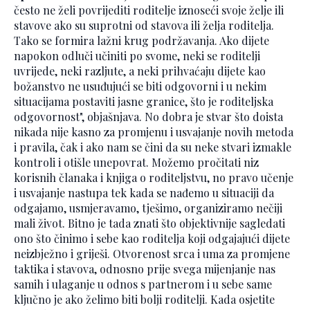
često ne želi povrijediti roditelje iznoseći svoje želje ili
stavove ako su suprotni od stavova ili želja roditelja.
Tako se formira lažni krug podržavanja. Ako dijete
napokon odluči učiniti po svome, neki se roditelji
uvrijede, neki razljute, a neki prihvaćaju dijete kao
božanstvo ne usuđujući se biti odgovorni i u nekim
situacijama postaviti jasne granice, što je roditeljska
odgovornost", objašnjava. No dobra je stvar što doista
nikada nije kasno za promjenu i usvajanje novih metoda
i pravila, čak i ako nam se čini da su neke stvari izmakle
kontroli i otišle unepovrat. Možemo pročitati niz
korisnih članaka i knjiga o roditeljstvu, no pravo učenje
i usvajanje nastupa tek kada se nađemo u situaciji da
odgajamo, usmjeravamo, tješimo, organiziramo nečiji
mali život. Bitno je tada znati što objektivnije sagledati
ono što činimo i sebe kao roditelja koji odgajajući dijete
neizbježno i griješi. Otvorenost srca i uma za promjene
taktika i stavova, odnosno prije svega mijenjanje nas
samih i ulaganje u odnos s partnerom i u sebe same
ključno je ako želimo biti bolji roditelji. Kada osjetite