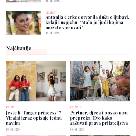
06. 08. 2026.
CELEBRITY
Antonija Čerkez otvorila dušu o ljubavi,
izdaji i uspjehu: "Malo je ljudi kojima
možete vjerovati"
05. 08. 2026.
Najčitanije
LIFESTYLE
LIFESTYLE
Jeste li “finger princess”?
Partner, djeca i posao nisu
Viralni izraz opisuje jednu
prepreka: Evo kako
naviku
sačuvati prava prijateljstva
05. 08. 2026.
06. 08. 2026.