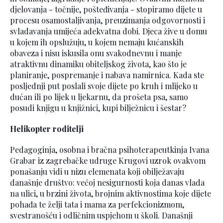
djelovanja - točnije, pošteđivanja - stopiramo dijete u
procesu osamostaljivanja, preuzimanja odgovornosti i
svladavanja umijeća adekvatna dobi. Djeca žive u domu
u kojem ih opslužuju, u kojem nemaju kućanskih
obaveza i nisu iskusila onu svakodnevnu i manje
atraktivnu dinamiku obiteljskog života, kao što je
planiranje, pospremanje i nabava namirnica. Kada ste
posljednji put poslali svoje dijete po kruh i mlijeko u
dućan ili po lijek u ljekarnu, da prošeta psa, samo
posudi knjigu u knjižnici, kupi bilježnicu i šestar?
Helikopter roditelji
Pedagoginja, osobna i bračna psihoterapeutkinja Ivana
Grabar iz zagrebačke udruge Krugovi uzrok ovakvom
ponašanju vidi u nizu elemenata koji obilježavaju
današnje društvo: većoj nesigurnosti koja danas vlada
na ulici, u brzini života, brojnim aktivnostima koje dijete
pohađa te želji tata i mama za perfekcionizmom,
svestranošću i odličnim uspjehom u školi. Današnji