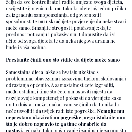
želju da sve kontrolirate i radite umjesto svoga djeteta,
osvijestite činjenicu da mu tako kradete još jednu priliku
za izgradnju samopouzdanja, odgovornosti i
sposobnosti te mu uskraćujete povjerenje da neke stvari
može samo. Smanjite strogost i poučavanje; dajte
prednost poticanju i pokazivanju. I dopustite da i vi
učite od svoga djeteta te da neka njegova drama ne
bude i vaša osobna.
Prestanite činiti ono što vidite da dijete može samo
Samostalna djeca lakše se hvataju ukoštac s
problemima, obavezama i izazovima tijekom školovanja i
odrastanja općenito. A samostalnost ćete izgraditi,
među ostalim, i time što ćete mu ostaviti mjesta da
razvije svoje kompetencije i pokazati da vjerujete kako
on to doista i može, makar vam se činilo da to nikada
neće usvojiti i da uvijek radi iste pogreške.
Nemojte mu
neprestano ukazivati na pogreške, nego istaknite ono
što je dobro napravio te ga time ohrabrite da
nastavi.
Jednako tako, poštovanje i zanimanje za ono što