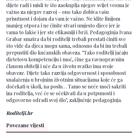
dijete radi i misli te što zaokuplja njegov svijet veoma je
važno za njegov razvoj - ono tako dobiva vašu
prisutnost i dojam da vam je važno. Ne idite linijom
manjeg otpora i ne činite stvari umjesto djece jer je
vama to lakše i jer ste efikasniji i brži. Pedagoginja Ivana
Grabar smatra da bi roditelji trebali prestati činiti sve
što vide da djeca mogu sama, odnosno da bi im trebali
prepustiti dio kućanskih obaveza. "Tako roditelji jačaju
djetetovu kompetenciju i moć, čine ga ravnopravnim
članom obitelji i uče da u životu svatko ima svoje
obaveze. Dijete tako razvija odgovornost i sposobnost
snalaženja u brojnim životnim situacijama koje će ga
dočekati u školi, na poslu… Tamo se neće moći sakriti
iza roditelja, već će se očekivati da u potpunosti i
odgovorno odradi svoj dio", zaključuje pedagoginja.
Roditelji.hr
Povezane vijesti