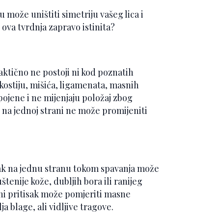
u može uništiti simetriju vašeg lica i
 ova tvrdnja zapravo istinita?
raktično ne postoji ni kod poznatih
 kostiju, mišića, ligamenata, masnih
 spojene i ne mijenjaju položaj zbog
 na jednoj strani ne može promijeniti
sak na jednu stranu tokom spavanja može
enije kože, dubljih bora ili ranijeg
ani pritisak može pomjeriti masne
lja blage, ali vidljive tragove.