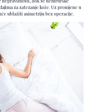
je nepravilnosti, dok se nehirurške
eđajima za zatezanje kože. Uz promjene u
uće ublažiti asimetriju bez operacije.