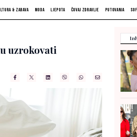
ltura & zabava
Moda
Ljepota
Čuvaj zdravlje
Putovanja
So
Izd
ku uzrokovati