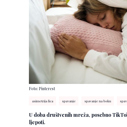
Foto: Pinterest
asimetrija lica
spavanje
spavanje na boku
spav
U doba društvenih mreža, posebno TikToka
ljepoti.