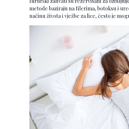
Hirurški zahvati su rezervisani za ozbiljni
metode baziraju na filerima, botoksu i ur
načinu života i vježbe za lice, često je mog