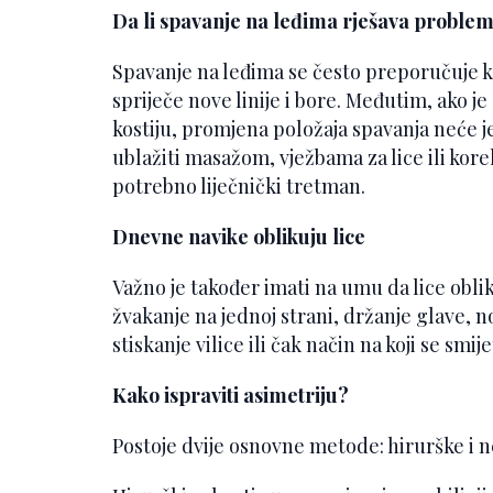
Da li spavanje na leđima rješava proble
Spavanje na leđima se često preporučuje kao
spriječe nove linije i bore. Međutim, ako 
kostiju, promjena položaja spavanja neće j
ublažiti masažom, vježbama za lice ili kore
potrebno liječnički tretman.
Dnevne navike oblikuju lice
Važno je također imati na umu da lice obl
žvakanje na jednoj strani, držanje glave, 
stiskanje vilice ili čak način na koji se smije
Kako ispraviti asimetriju?
Postoje dvije osnovne metode: hirurške i n