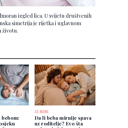
odmoran izgled lica. U svijetu društvenih
inska simetrija je rijetka i uglavnom
 životu.
ZA MAME
s bebom:
Da li beba mirnije spava
rosjeku
uz roditelje? Evo šta