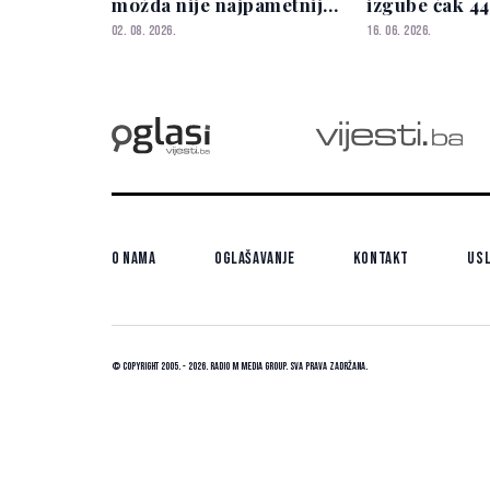
možda nije najpametnija
izgube čak 44
navika
02. 08. 2026.
16. 06. 2026.
O nama
Oglašavanje
Kontakt
Usl
© Copyright 2005. - 2026. Radio M Media Group.
Sva prava zadržana.