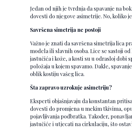
Jedan od njih je tvrdnja da spavanje na bok
dovesti do njegove asimetrije. No, koliko je
Savršena simetrija ne postoji
Važno je znati da savršena simetrija lica p
modela ili slavnih osoba. Lice se sastoji od
jastučića i kože, a kosti su u odrasloj dobi
položaja u kojem spavamo. Dakle, spavanje
oblik kostiju vašeg lica.
Šta zapravo uzrokuje asimetriju?
Eksperti objašnjavaju da konstantan priti
dovesti do promjena u mekim tkivima, opušt
pojavljivanja podbratka. Također, ponavlj
jastučiće i utjecati na cirkulaciju, što ostav