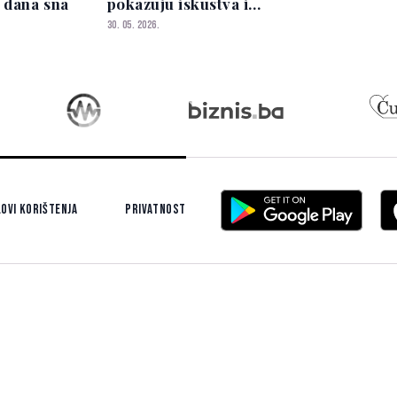
 dana sna
pokazuju iskustva i
istraživanja
30. 05. 2026.
ovi korištenja
Privatnost