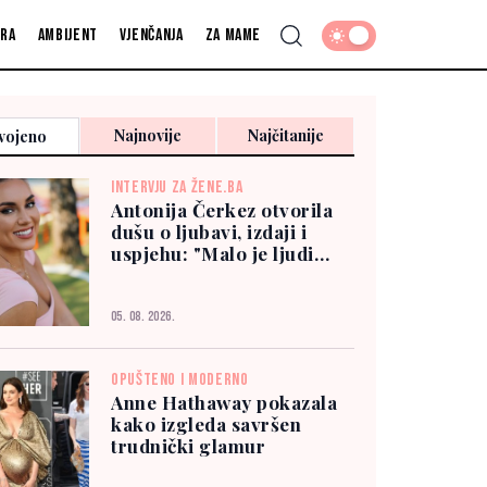
fra
Ambijent
Vjenčanja
Za mame
Najnovije
Najčitanije
vojeno
INTERVJU ZA ŽENE.BA
Antonija Čerkez otvorila
dušu o ljubavi, izdaji i
uspjehu: "Malo je ljudi
kojima možete vjerovati"
05. 08. 2026.
OPUŠTENO I MODERNO
Anne Hathaway pokazala
kako izgleda savršen
trudnički glamur