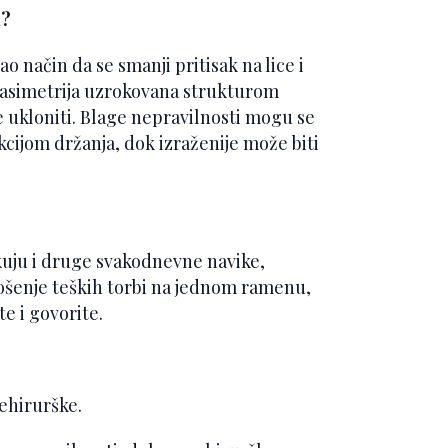
m?
 način da se smanji pritisak na lice i
je asimetrija uzrokovana strukturom
e ukloniti. Blage nepravilnosti mogu se
kcijom držanja, dok izraženije može biti
ikuju i druge svakodnevne navike,
nošenje teških torbi na jednom ramenu,
te i govorite.
ehirurške.