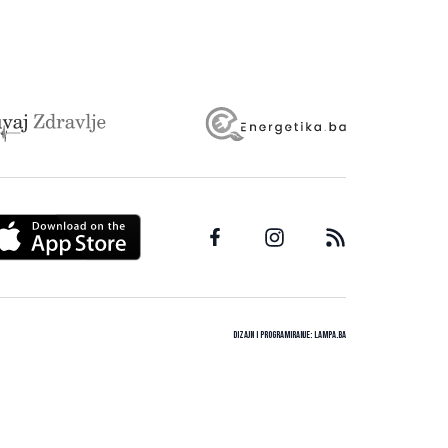
Dizajn i programiranje:
Lampa.ba