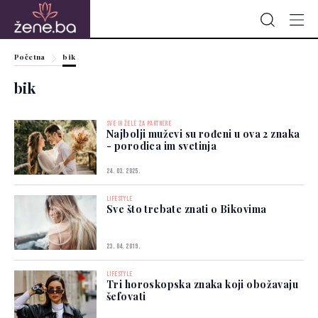
Početna
bik
bik
SVE IH ŽELE ZA PARTNERE
Najbolji muževi su rođeni u ova 2 znaka
- porodica im svetinja
24. 03. 2025.
LIFESTYLE
Sve što trebate znati o Bikovima
23. 04. 2019.
LIFESTYLE
Tri horoskopska znaka koji obožavaju
šefovati