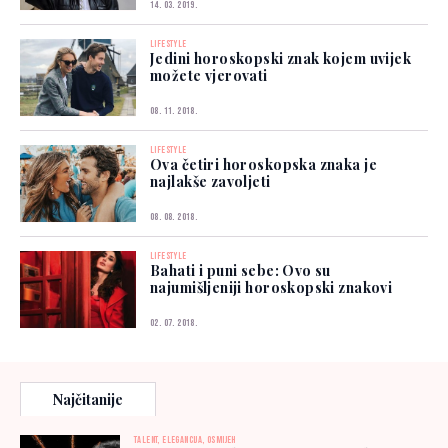
14. 03. 2019.
LIFESTYLE
Jedini horoskopski znak kojem uvijek
možete vjerovati
08. 11. 2018.
LIFESTYLE
Ova četiri horoskopska znaka je
najlakše zavoljeti
08. 08. 2018.
LIFESTYLE
Bahati i puni sebe: Ovo su
najumišljeniji horoskopski znakovi
02. 07. 2018.
Najčitanije
TALENT, ELEGANCIJA, OSMIJEH