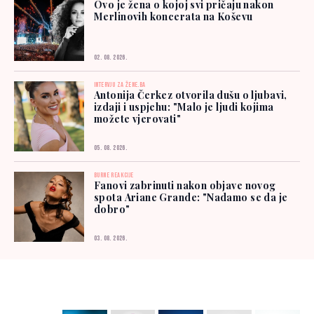
Ovo je žena o kojoj svi pričaju nakon
Merlinovih koncerata na Koševu
02. 08. 2026.
INTERVJU ZA ŽENE.BA
Antonija Čerkez otvorila dušu o ljubavi,
izdaji i uspjehu: "Malo je ljudi kojima
možete vjerovati"
05. 08. 2026.
BURNE REAKCIJE
Fanovi zabrinuti nakon objave novog
spota Ariane Grande: "Nadamo se da je
dobro"
03. 08. 2026.