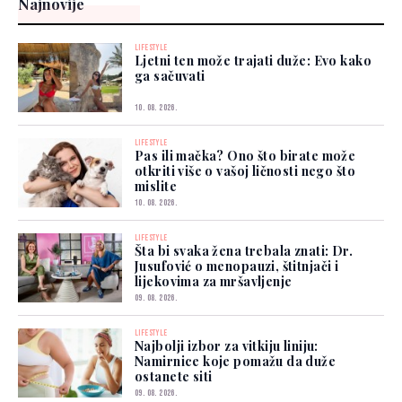
Najnovije
LIFESTYLE
Ljetni ten može trajati duže: Evo kako
ga sačuvati
10. 08. 2026.
LIFESTYLE
Pas ili mačka? Ono što birate može
otkriti više o vašoj ličnosti nego što
mislite
10. 08. 2026.
LIFESTYLE
Šta bi svaka žena trebala znati: Dr.
Jusufović o menopauzi, štitnjači i
lijekovima za mršavljenje
09. 08. 2026.
LIFESTYLE
Najbolji izbor za vitkiju liniju:
Namirnice koje pomažu da duže
ostanete siti
09. 08. 2026.