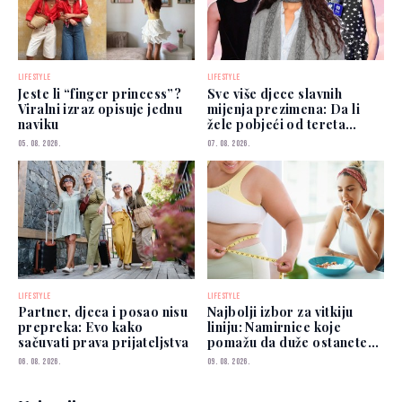
LIFESTYLE
LIFESTYLE
Jeste li “finger princess”?
Sve više djece slavnih
Viralni izraz opisuje jednu
mijenja prezimena: Da li
naviku
žele pobjeći od tereta
poznatih roditelja?
05. 08. 2026.
07. 08. 2026.
LIFESTYLE
LIFESTYLE
Partner, djeca i posao nisu
Najbolji izbor za vitkiju
prepreka: Evo kako
liniju: Namirnice koje
sačuvati prava prijateljstva
pomažu da duže ostanete
siti
06. 08. 2026.
09. 08. 2026.