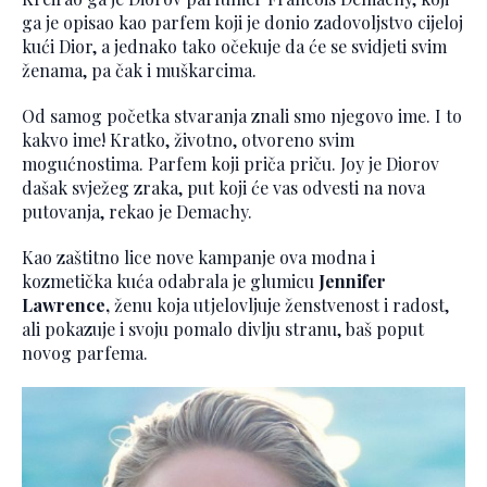
ga je opisao kao parfem koji je donio zadovoljstvo cijeloj
kući Dior, a jednako tako očekuje da će se svidjeti svim
ženama, pa čak i muškarcima.
Od samog početka stvaranja znali smo njegovo ime. I to
kakvo ime! Kratko, životno, otvoreno svim
mogućnostima. Parfem koji priča priču. Joy je Diorov
dašak svježeg zraka, put koji će vas odvesti na nova
putovanja, rekao je Demachy.
Kao zaštitno lice nove kampanje ova modna i
kozmetička kuća odabrala je glumicu
Jennifer
Lawrence,
ženu koja utjelovljuje ženstvenost i radost,
ali pokazuje i svoju pomalo divlju stranu, baš poput
novog parfema.