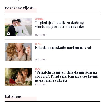
Povezane vijesti
VJENČANJA
Pogledajte detalje raskošnog
vjenčanja poznate manekenke
05. 06. 2026.
LJEPOTA
Nikada ne prskajte parfem na vrat
25. 05. 2026.
LJEPOTA
"Prijateljica mi je rekla da mirišem na
stopala": Prada parfem izazvao lavinu
negativnih reakcija
07. 05. 2026.
Izdvojeno