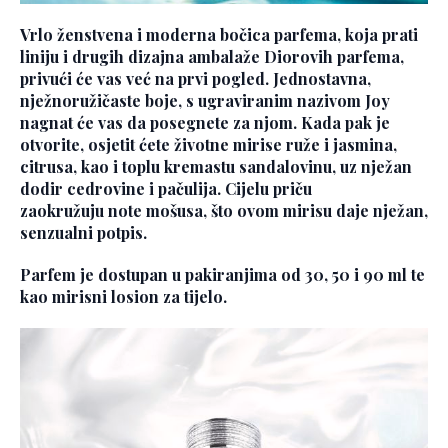
Vrlo
ženstvena i moderna bočica parfema
, koja prati
liniju i drugih dizajna ambalaže Diorovih parfema,
privući će vas već na prvi pogled. Jednostavna,
nježnoružičaste boje, s ugraviranim nazivom Joy
nagnat će vas da posegnete za njom. Kada pak je
otvorite, osjetit ćete
ž
ivotne mirise ruže i jasmina,
citrusa, kao i toplu kremastu sandalovinu, uz nježan
dodir cedrovine i pačulija
. Cijelu priču
zaokružuju
note mošusa,
što ovom mirisu daje nježan,
senzualni potpis.
Parfem je dostupan u
pakiranjima od 30, 50 i 90 ml te
kao mirisni losion za tijelo.