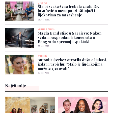
LIFESTYLE
Šta bi svaka žena trebala znati: Dr.
Jusufović o menopauzi, štitnjači i
lijekovima za mršavljenje
09. 08. 2026.
KULTURA & ZABAVA
Magla Band stiže u Sarajevo: Nakon
sedam rasprodanih koncerata u
Beogradu spremaju spektakl
09. 08. 2026.
CELEBRITY
Antonija Čerkez otvorila dušu o ljubavi,
izdaji i uspjehu: "Malo je ljudi kojima
možete vjerovati"
05. 08. 2026.
Najčitanije