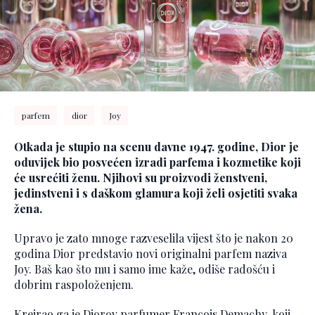
parfem
dior
Joy
Otkada je stupio na scenu davne 1947. godine, Dior je
oduvijek bio posvećen izradi parfema i kozmetike koji
će usrećiti ženu. Njihovi su proizvodi ženstveni,
jedinstveni i s daškom glamura koji želi osjetiti svaka
žena.
Upravo je zato mnoge razveselila vijest što je nakon 20
godina Dior predstavio novi originalni parfem naziva
Joy. Baš kao što mu i samo ime kaže, odiše radošću i
dobrim raspoloženjem.
Kreirao ga je Diorov parfumer Francois Demachy, koji