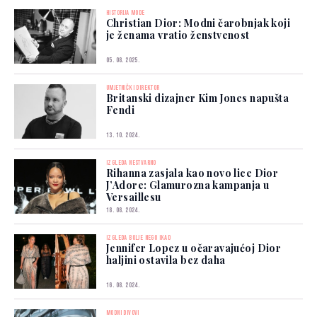
HISTORIJA MODE
Christian Dior: Modni čarobnjak koji
je ženama vratio ženstvenost
05. 08. 2025.
UMJETNIČKI DIREKTOR
Britanski dizajner Kim Jones napušta
Fendi
13. 10. 2024.
IZGLEDA NESTVARNO
Rihanna zasjala kao novo lice Dior
J’Adore: Glamurozna kampanja u
Versaillesu
18. 08. 2024.
IZGLEDA BOLJE NEGO IKAD
Jennifer Lopez u očaravajućoj Dior
haljini ostavila bez daha
16. 08. 2024.
MODNI DIVOVI