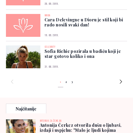
20. 09. 2019.
MODA
Cara Delevingne u Dioru je stil koji bi
rado nosili svaki dan!
19. 09. 2019.
CELEBRITY
Sofia Richie pozirala u badiću koji je
star gotovo koliko i ona
31. 08. 2019.
1
2
3
Najčitanije
INTERVJU ZA ŽENE.BA
Antonija Čerkez otvorila dušu o ljubavi,
izdaji i uspjehu: "Malo je ljudi kojima