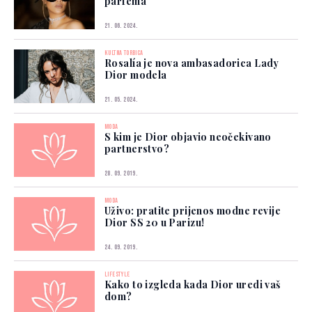
parfema
21. 06. 2024.
KULTNA TORBICA
Rosalía je nova ambasadorica Lady
Dior modela
21. 05. 2024.
MODA
S kim je Dior objavio neočekivano
partnerstvo?
28. 09. 2019.
MODA
Uživo: pratite prijenos modne revije
Dior SS 20 u Parizu!
24. 09. 2019.
LIFESTYLE
Kako to izgleda kada Dior uredi vaš
dom?