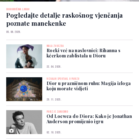
DUGOGODIŠNJA LJUBAV
Pogledajte detalje raskošnog vjenčanja
poznate manekenke
05. 06. 2026.
MALA ZVIJEZDA
Rocki već na naslovnici: Rihanna s
kćerkom zablistala u Dioru
22. 04. 2026.
VIZUALNI SPEKTAKL U PARIZU
Dior u prazničnom ruhu: Magija izloga
koju morate vidjeti
29. 11. 2025.
PARIZ JE ZANIJEMIO
Od Loewea do Diora: Kako je Jonathan
Anderson promijenio igru
02. 10. 2025.