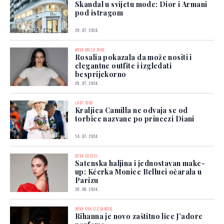
Skandal u svijetu mode: Dior i Armani
pod istragom
29. 07. 2024.
NOVA MUZA DIOR
Rosalia pokazala da može nositi i
elegantne outfite i izgledati
besprijekorno
28. 07. 2024.
LADY DIOR
Kraljica Camilla ne odvaja se od
torbice nazvane po princezi Diani
14. 07. 2024.
DEVA CASSEL
Satenska haljina i jednostavan make-
up: Kćerka Monice Belluci očarala u
Parizu
26. 06. 2024.
NOVA ERA ELEGANCIJE
Rihanna je novo zaštitno lice J’adore