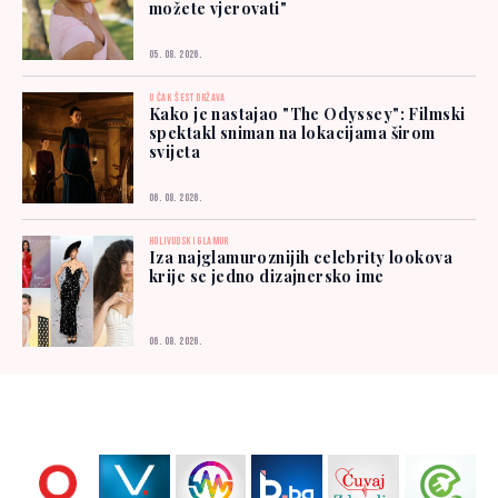
možete vjerovati"
05. 08. 2026.
U ČAK ŠEST DRŽAVA
Kako je nastajao "The Odyssey": Filmski
spektakl sniman na lokacijama širom
svijeta
06. 08. 2026.
HOLIVUDSKI GLAMUR
Iza najglamuroznijih celebrity lookova
krije se jedno dizajnersko ime
06. 08. 2026.