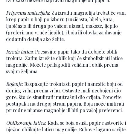
Evo kako možete napraviti magnolije od papira:
Priprema materijala
: Za izradu magnolija trebat će vam
krep papir u boji po izboru (ružičasta, bijela, žuta,
ljubičasta ili druga po vašem ukusu), makaze, ljepilo
(preferirano vruće ljepilo), i boja ili olovka za davanje
dodatnih detalja ako želite.
Izrada latica
: Presavijte papir tako da dobijete oblik
trokuta. Zatim izrežite oblik koji će simbolizirati latice
magnolije. Možete prilagoditi veličinu i oblik prema
svojim željama.
Bojenje
: Raspakujte trokutasti papir i nanesite boju od
donjeg vrha prema vrhu. Ostavite mali neobojeni dio
gore, što će simulirati unutrašnji dio cvijeta. Ponovite
postupak i na drugoj strani papira. Boja može imitirati
prirodne nijanse magnolije ili biti po vašoj preferenci.
Oblikovanje latica
: Kada se boja osuši, papir rastvorite i
nježno oblikujte laticu magnolije. Rubove lagano savijte