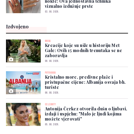
nokte: Ova jednostavna tehnika
vizualno izdužuje prste
03. 08. 2026.
Izdvojeno
MODA
Kreacije koje su ušle u historiju Met
Gale: Ovih 15 modnih trenutaka se ne
zaboravlja
06. 08. 2026.
PUTOVANJA
Kristalno more, predivne plaže i
pristupačne cijene: Albanija osvaja bh.
turiste
06. 08. 2026.
CELEBRITY
Antonija Čerkez otvorila dušu o ljubavi,
izdaji i uspjehu: "Malo je ljudi kojima
možete vjerovati"
05. 08. 2026.