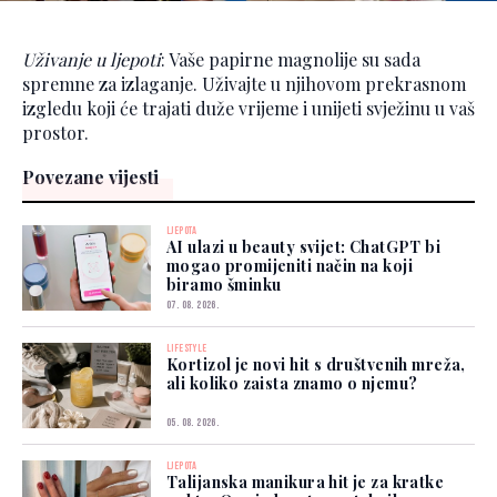
Uživanje u ljepoti
: Vaše papirne magnolije su sada
spremne za izlaganje. Uživajte u njihovom prekrasnom
izgledu koji će trajati duže vrijeme i unijeti svježinu u vaš
prostor.
Povezane vijesti
LJEPOTA
AI ulazi u beauty svijet: ChatGPT bi
mogao promijeniti način na koji
biramo šminku
07. 08. 2026.
LIFESTYLE
Kortizol je novi hit s društvenih mreža,
ali koliko zaista znamo o njemu?
05. 08. 2026.
LJEPOTA
Talijanska manikura hit je za kratke