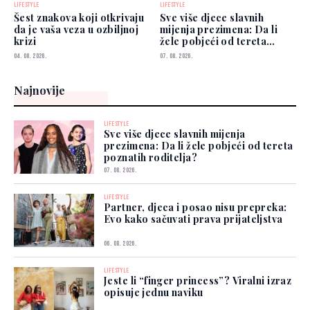
LIFESTYLE
LIFESTYLE
Šest znakova koji otkrivaju
Sve više djece slavnih
da je vaša veza u ozbiljnoj
mijenja prezimena: Da li
krizi
žele pobjeći od tereta
poznatih roditelja?
04. 08. 2026.
07. 08. 2026.
Najnovije
LIFESTYLE
Sve više djece slavnih mijenja
prezimena: Da li žele pobjeći od tereta
poznatih roditelja?
07. 08. 2026.
LIFESTYLE
Partner, djeca i posao nisu prepreka:
Evo kako sačuvati prava prijateljstva
06. 08. 2026.
LIFESTYLE
Jeste li “finger princess”? Viralni izraz
opisuje jednu naviku