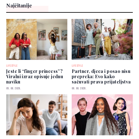
Najčitanije
LIFESTYLE
LIFESTYLE
Jeste li “finger princess”?
Partner, djeca i posao nisu
Viralni izraz opisuje jednu
prepreka: Evo kako
naviku
sačuvati prava prijateljstva
05. 08. 2026.
06. 08. 2026.