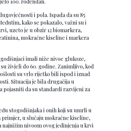
ivjelo 100. rođendan.
dugovječnosti i pola. Ispada da su 85
Međutim, kako se pokazalo, važni su i
rvi, uzeto je u obzir 12 biomarkera,
eratinina, mokraćne kiseline i markera
togodišnjaci imali niže nivoe glukoze,
 su živjeli do 60. godine. Zanimljivo, kod
šlosti su vrlo rijetko bili ispod i iznad
ti. Situacija je bila drugačija u
a pojasniti da su standardi razvijeni za
u stogodišnjaka i onih koji su umrli u
a primjer, u slučaju mokraćne kiseline,
 sa najnižim nivoom ovog jedinjenja u krvi