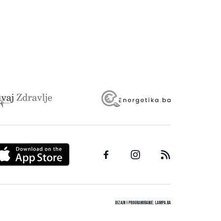
Dizajn i programiranje:
Lampa.ba