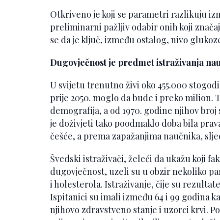
Otkriveno je koji se parametri razlikuju i
preliminarni pažljiv odabir onih koji značaj
se da je ključ, između ostalog, nivo glukoze
Dugovječnost je predmet istraživanja na
U svijetu trenutno živi oko 455.000 stogodi
prije 2050. moglo da bude i preko milion. T
demografija, a od 1970. godine njihov bro
je doživjeti tako poodmaklo doba bila prav
češće, a prema zapažanjima naučnika, slje
Švedski istraživači, želeći da ukažu koji 
dugovječnost, uzeli su u obzir nekoliko pa
i holesterola. Istraživanje, čije su rezultat
Ispitanici su imali između 64 i 99 godina ka
njihovo zdravstveno stanje i uzorci krvi. Po