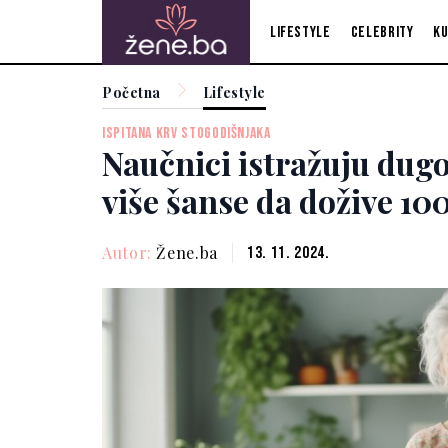
Lifestyle
Celebrity
Ku
Početna
Lifestyle
ISPITANA KRV STOGODIŠNJAKA
Naučnici istražuju dug
više šanse da dožive 100
Autor:
Žene.ba
13. 11. 2024.