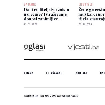
ZA MAME
LIFESTYLE
Da li roditeljstvo zaista
Žene ga često
usrećuje? Istraživanje
muškarci upr
donosi zanimljive
tijela smatraj
odgovore
privlačnim
27. 07. 2026.
26. 07. 2026.
O nama
Oglašavanje
Kontakt
Usl
© Copyright 2005. - 2026. Radio M Media Group.
Sva prava zadržana.