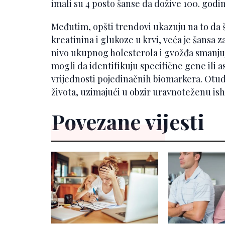
imali su 4 posto šanse da dožive 100. godinu
Međutim, opšti trendovi ukazuju na to da š
kreatinina i glukoze u krvi, veća je šansa
nivo ukupnog holesterola i gvožđa smanju
mogli da identifikuju specifične gene ili as
vrijednosti pojedinačnih biomarkera. Otuda
života, uzimajući u obzir uravnoteženu ish
Povezane vijesti