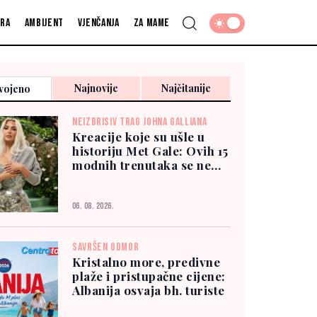
fra
Ambijent
Vjenčanja
Za mame
Najnovije
Najčitanije
vojeno
NEIZBRISIV TRAG JOHNA GALLIANA
Kreacije koje su ušle u
historiju Met Gale: Ovih 15
modnih trenutaka se ne
zaboravlja
06. 08. 2026.
SAVRŠEN ODMOR
Kristalno more, predivne
plaže i pristupačne cijene:
Albanija osvaja bh. turiste