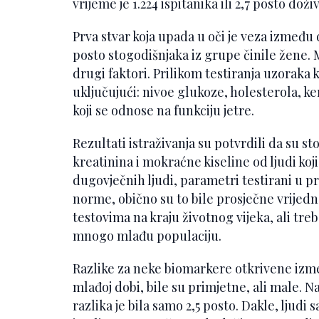
vrijeme je 1.224 ispitanika ili 2,7 posto dož
Prva stvar koja upada u oči je veza između 
posto stogodišnjaka iz grupe činile žene. 
drugi faktori. Prilikom testiranja uzoraka k
uključujući: nivoe glukoze, holesterola, k
koji se odnose na funkciju jetre.
Rezultati istraživanja su potvrdili da su s
kreatinina i mokraćne kiseline od ljudi koji
dugovječnih ljudi, parametri testirani u pro
norme, obično su to bile prosječne vrijednos
testovima na kraju životnog vijeka, ali treb
mnogo mlađu populaciju.
Razlike za neke biomarkere otkrivene izmeđ
mlađoj dobi, bile su primjetne, ali male. N
razlika je bila samo 2,5 posto. Dakle, ljudi