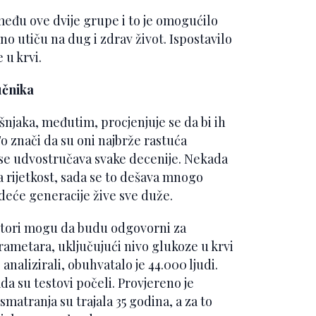
zmeđu ove dvije grupe i to je omogućilo
no utiču na dug i zdrav život. Ispostavilo
 u krvi.
učnika
šnjaka, međutim, procjenjuje se da bi ih
o znači da su oni najbrže rastuća
j se udvostručava svake decenije. Nekada
a rijetkost, sada se to dešava mnogo
deće generacije žive sve duže.
faktori mogu da budu odgovorni za
rametara, uključujući nivo glukoze u krvi
e analizirali, obuhvatalo je 44.000 ljudi.
da su testovi počeli. Provjereno je
smatranja su trajala 35 godina, a za to