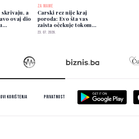
ZA MAME
 skrivaju, a
Carski rez nije kraj
avo ovaj dio
poroda: Evo šta vas
u
zaista očekuje tokom
oporavka
23. 07. 2026.
ovi korištenja
Privatnost