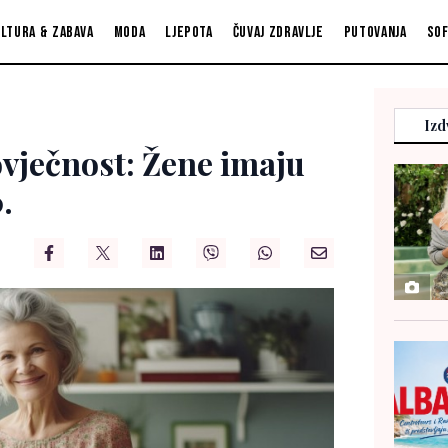
ltura & zabava
Moda
Ljepota
Čuvaj zdravlje
Putovanja
So
Izd
ovječnost: Žene imaju
.