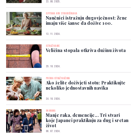
23. 06. 2025.
ISPITANA KRV STOGODIŠNJAKA
Naučnici istražuju dugovječnost: Žene
imaju više šanse da dožive 100.
13. 11. 2024.
ISTRAŽIVANJE
Veličina stopala otkriva dužinu života
29. 10. 2024.
PREMA ISTRAŽIVAČIMA
Ako želite doživjeti stotu: Praktikujte
nekoliko jednostavnih navika
24. 10. 2024.
OKINAWA
Manje raka, demencije... Tri stvari
koje Japanci praktikuju za dug i sretan
život
06. 07. 2024.