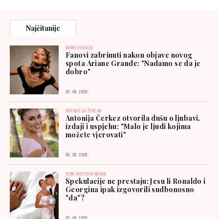
Najčitanije
BURNE REAKCIJE
Fanovi zabrinuti nakon objave novog
spota Ariane Grande: "Nadamo se da je
dobro"
03. 08. 2026.
INTERVJU ZA ŽENE.BA
Antonija Čerkez otvorila dušu o ljubavi,
izdaji i uspjehu: "Malo je ljudi kojima
možete vjerovati"
05. 08. 2026.
TEMA SVJETSKIH MEDIJA
Spekulacije ne prestaju: Jesu li Ronaldo i
Georgina ipak izgovorili sudbonosno
"da"?
03. 08. 2026.