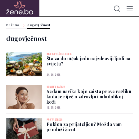
Početna
dugovječnost
dugovječnost
NAJDUGOVJEČNIJE OSOBE
Šta za doručak jedu najzdraviji ljudi na
svijetu?
24. 06. 2026.
OBRATITE PAŽNJU
Sedam navika koje zaista prave razliku
kada je riječ o zdravlju i mladolikoj
koži
12. 05. 2026.
PROTIV STRESA
Poklon za prijateljicu? Možda vam
produži život