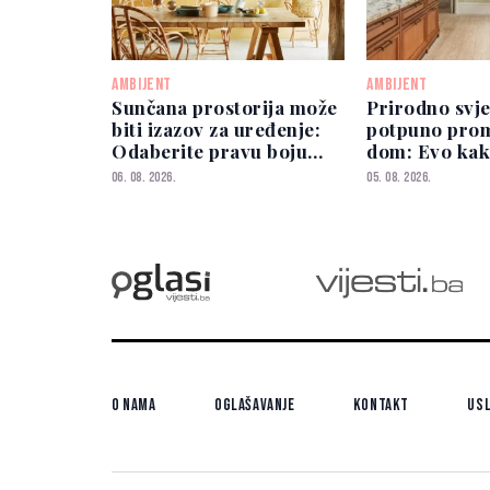
AMBIJENT
AMBIJENT
Sunčana prostorija može
Prirodno svj
biti izazov za uređenje:
potpuno prom
Odaberite pravu boju
dom: Evo kak
zidova
iskoristite
06. 08. 2026.
05. 08. 2026.
O nama
Oglašavanje
Kontakt
Usl