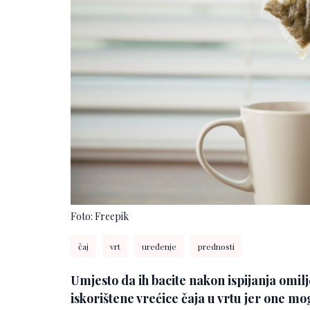
Foto: Freepik
čaj
vrt
uređenje
prednosti
Umjesto da ih bacite nakon ispijanja omilje
iskorištene vrećice čaja u vrtu jer one mog