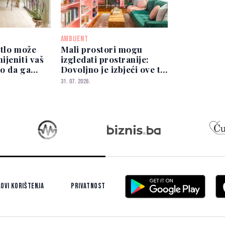
AMBIJENT
etlo može
Mali prostori mogu
ijeniti vaš
izgledati prostranije:
o da ga
Dovoljno je izbjeći ove tri
greške
31. 07. 2026.
ovi korištenja
Privatnost