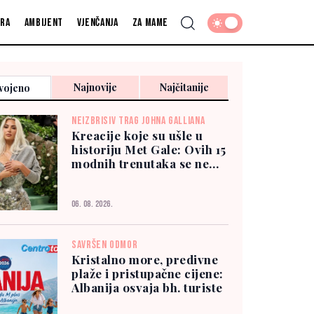
fra
Ambijent
Vjenčanja
Za mame
Najnovije
Najčitanije
vojeno
NEIZBRISIV TRAG JOHNA GALLIANA
Kreacije koje su ušle u
historiju Met Gale: Ovih 15
modnih trenutaka se ne
zaboravlja
06. 08. 2026.
SAVRŠEN ODMOR
Kristalno more, predivne
plaže i pristupačne cijene:
Albanija osvaja bh. turiste