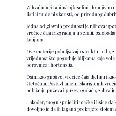
Zahvaljujući taninskoj kiselini i hranjivim 
listići nude niz koristi, od prirodnog đubri
Jedna od glavnih prednosti je njihova upo
vrećice čaja razgrađuju u zemlji, oslobađaj
kalijuma.
Ove materije poboljšavaju strukturu tla, z
vrijednost što pogoduje biljkama koje vole
borovnica i hortenzija.
Osim kao gnojivo, vrećice čaja djeluju i k
štetočina. Postavljanjem iskorištenih vreć
odbijanju puževa i puževa golaća, zahvaljuj
Također, mogu spriječiti mačke i lisice da k
dovoljno je da ih lagano prekrijete slojem 