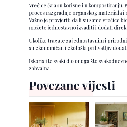
Vrećice čaja su korisne i u kompostiranju.
proces razgradnje organskog materijala i
Važno je provjeriti da li su same vrećice bi
možete jednostavno izvaditi i dodati dire
Ukoliko tragate za jednostavnim i prirodni
su ekonomičan i ekološki prihvatljiv dodata
Iskoristite svaki dio onoga što svakodnevn
zahvalna.
Povezane vijesti