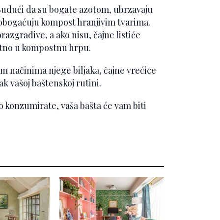
 Budući da su bogate azotom, ubrzavaju
 obogaćuju kompost hranjivim tvarima.
orazgradive, a ako nisu, čajne listiće
ktno u kompostnu hrpu.
m načinima njege biljaka, čajne vrećice
k vašoj baštenskoj rutini.
o konzumirate, vaša bašta će vam biti