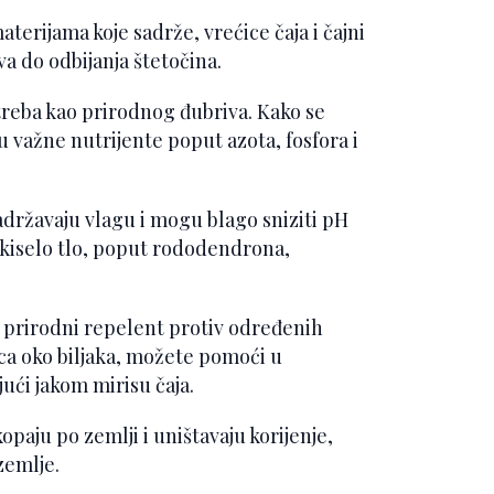
materijama koje sadrže, vrećice čaja i čajni
va do odbijanja štetočina.
treba kao prirodnog đubriva. Kako se
u važne nutrijente poput azota, fosfora i
adržavaju vlagu i mogu blago sniziti pH
 kiselo tlo, poput rododendrona,
ao prirodni repelent protiv određenih
ica oko biljaka, možete pomoći u
ući jakom mirisu čaja.
opaju po zemlji i uništavaju korijenje,
zemlje.