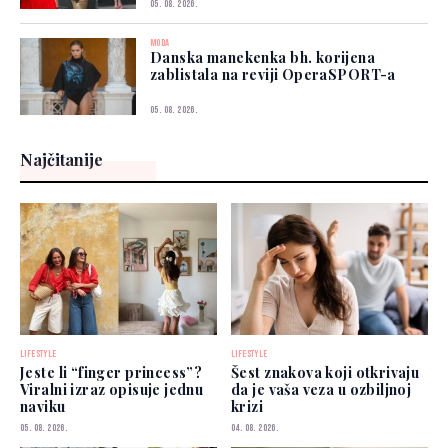
05. 08. 2026.
MODA
Danska manekenka bh. korijena
zablistala na reviji OperaSPORT-a
05. 08. 2026.
Najčitanije
LIFESTYLE
LIFESTYLE
Jeste li “finger princess”?
Šest znakova koji otkrivaju
Viralni izraz opisuje jednu
da je vaša veza u ozbiljnoj
naviku
krizi
05. 08. 2026.
04. 08. 2026.