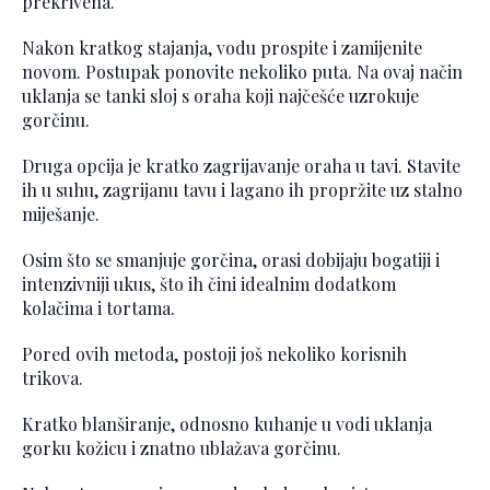
prekrivena.
Nakon kratkog stajanja, vodu prospite i zamijenite
novom. Postupak ponovite nekoliko puta. Na ovaj način
uklanja se tanki sloj s oraha koji najčešće uzrokuje
gorčinu.
Druga opcija je kratko zagrijavanje oraha u tavi. Stavite
ih u suhu, zagrijanu tavu i lagano ih propržite uz stalno
miješanje.
Osim što se smanjuje gorčina, orasi dobijaju bogatiji i
intenzivniji ukus, što ih čini idealnim dodatkom
kolačima i tortama.
Pored ovih metoda, postoji još nekoliko korisnih
trikova.
Kratko blanširanje, odnosno kuhanje u vodi uklanja
gorku kožicu i znatno ublažava gorčinu.