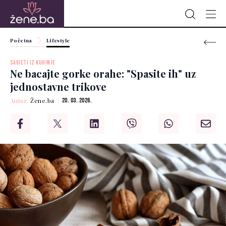
Početna
Lifestyle
SAVJETI IZ KUHINJE
Ne bacajte gorke orahe: "Spasite ih" uz
jednostavne trikove
Autor:
Žene.ba
20. 03. 2026.