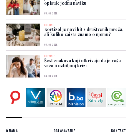
opisuje jednu naviku
05. 08. 2026.
LIFESTYLE
Kortizol je novi hit s društvenih mreža,
ali koliko zaista znamo o njemu?
05. 08. 2026.
LIFESTYLE
Šest znakova koji otkrivaju da je vaša
veza u ozbiljnoj krizi
04. 08. 2026.
O nama
Oglašavanje
Kontakt