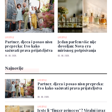
LIFESTYLE
LIFESTYLE
Partner, djeca i posao nisu
Jedan parfem više nije
prepreka: Evo kako
dovoljan: Nova era
sačuvati prava prijateljstva
mirisnog potpisivanja
06. 08. 2026.
03. 08. 2026.
Najnovije
LIFESTYLE
Partner, djeca i posao nisu prepreka:
Evo kako sačuvati prava prijateljstva
06. 08. 2026.
LIFESTYLE
Jeste li “finger princess”? Viralni izraz