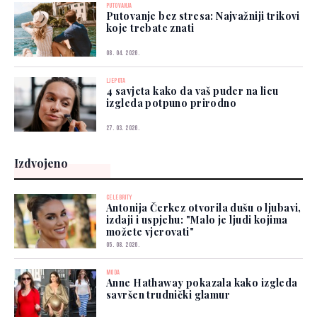
PUTOVANJA
Putovanje bez stresa: Najvažniji trikovi
koje trebate znati
08. 04. 2026.
LJEPOTA
4 savjeta kako da vaš puder na licu
izgleda potpuno prirodno
27. 03. 2026.
Izdvojeno
CELEBRITY
Antonija Čerkez otvorila dušu o ljubavi,
izdaji i uspjehu: "Malo je ljudi kojima
možete vjerovati"
05. 08. 2026.
MODA
Anne Hathaway pokazala kako izgleda
savršen trudnički glamur