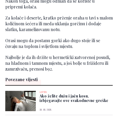
Nakon toga, orasi mogu odmah da se koriste u
pripremi kolača.
Za kolače i deserte, kratko prženje oraha u tavi s malom
količinom šećera ili meda uklanja gorčinu i dodaje
slatku, karamelizovanu notu.
Orasi mogu da postanu gorki ako dugo stoje ili se
čuvaju na toplom i svijetlom mjestu.
Najbolje je da ih držite u hermetički zatvorenoj posudi,
na hladnom i tamnom mjestu, a još bolje u frižideru ili
zamrzivaču, prenosi b92.
Povezane vijesti
LJEPOTA
Ako želite dužu i jaču kosu,
izbjegavajte ove svakodnevne greške
30. 05. 2026.