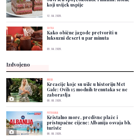
koji uvijek uspije
12. 04. 2026.
SOFRA
Kako obične jagode pretvoriti u
luksuzni desert u par minuta
09. 04. 2026.
Izdvojeno
MODA
Kreacije koje su ušle u historiju Met
Gale: Ovih 15 modnih trenutaka se ne
zaboravlja
06. 08. 2026.
PUTOVANJA
Kristalno more, predivne plaže i
pristupačne cijene: Albanija osvaja bh.
turiste
06. 08. 2026.