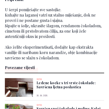
U šerpi pomiješajte sve sastojke.
Kuhajte na laganoj vatri uz stalno miješanje, dok ne
provri i ne postane gusta i sjajna.
Sipajte u šolje, ukrasite šlagom, rendanom čokoladom,
cimetom ili prstohvatom čilija, za one koji žele
autentičniji okus iz prošlosti.
Ako želite eksperimentisati, dodajte kap ekstrakta
vanilije ili naribanu koru narandže, obje kombinacije
savršeno se slažu s čokoladom.
Povezane vijesti
SOFRA
Ledene kocke s tri vrste čokolade:
Savršena ljetna poslastica
30. 04. 2026.
SOFRA
Savršen spoj čokolade i malina: Kolač