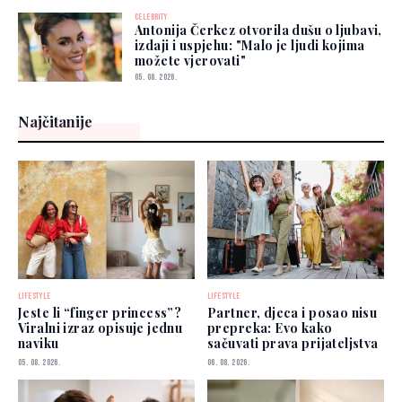
CELEBRITY
Antonija Čerkez otvorila dušu o ljubavi,
izdaji i uspjehu: "Malo je ljudi kojima
možete vjerovati"
05. 08. 2026.
Najčitanije
LIFESTYLE
LIFESTYLE
Jeste li “finger princess”?
Partner, djeca i posao nisu
Viralni izraz opisuje jednu
prepreka: Evo kako
naviku
sačuvati prava prijateljstva
05. 08. 2026.
06. 08. 2026.