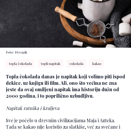
Foto: Freepik
topla čokolada
topli napitak
cokolada
kakao
Topla čokolada danas je napitak koji volimo piti ispod
dekice, uz knjigu ili film. Ali, ono što većina ne zna
jeste da ovaj omiljeni napitak ima historiju dužu od
2000 godina, i to poprilično uzbudljivu.
Napitak ratnika i kraljeva
Sve je počelo u drevnim civilizacijama Maja i Azteka.
Tada se kakao nije koristio za slatkiše, već za svečane i