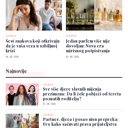
LIFESTYLE
LIFESTYLE
Šest znakova koji otkrivaju
Jedan parfem više nije
da je vaša veza u ozbiljnoj
dovoljan: Nova era
krizi
mirisnog potpisivanja
04. 08. 2026.
03. 08. 2026.
Najnovije
LIFESTYLE
Sve više djece slavnih mijenja
prezimena: Da li žele pobjeći od tereta
poznatih roditelja?
07. 08. 2026.
LIFESTYLE
Partner, djeca i posao nisu prepreka:
Evo kako sačuvati prava prijateljstva