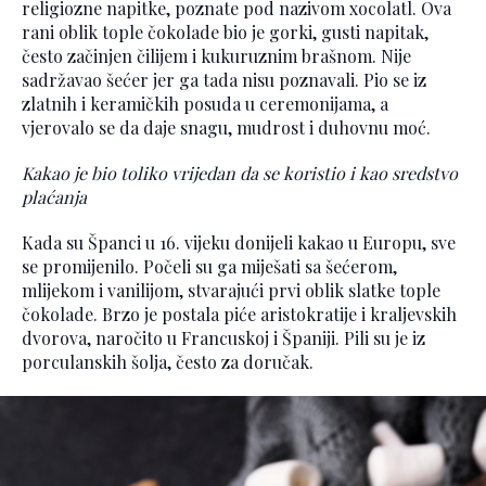
religiozne napitke, poznate pod nazivom xocolatl. Ova
rani oblik tople čokolade bio je gorki, gusti napitak,
često začinjen čilijem i kukuruznim brašnom. Nije
sadržavao šećer jer ga tada nisu poznavali. Pio se iz
zlatnih i keramičkih posuda u ceremonijama, a
vjerovalo se da daje snagu, mudrost i duhovnu moć.
Kakao je bio toliko vrijedan da se koristio i kao sredstvo
plaćanja
Kada su Španci u 16. vijeku donijeli kakao u Europu, sve
se promijenilo. Počeli su ga miješati sa šećerom,
mlijekom i vanilijom, stvarajući prvi oblik slatke tople
čokolade. Brzo je postala piće aristokratije i kraljevskih
dvorova, naročito u Francuskoj i Španiji. Pili su je iz
porculanskih šolja, često za doručak.