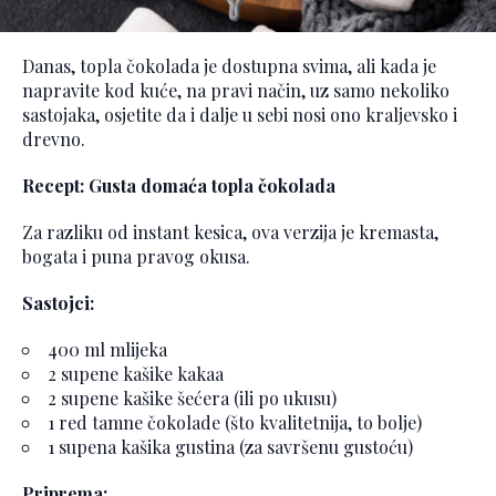
Danas, topla čokolada je dostupna svima, ali kada je
napravite kod kuće, na pravi način, uz samo nekoliko
sastojaka, osjetite da i dalje u sebi nosi ono kraljevsko i
drevno.
Recept: Gusta domaća topla čokolada
Za razliku od instant kesica, ova verzija je kremasta,
bogata i puna pravog okusa.
Sastojci:
400 ml mlijeka
2 supene kašike kakaa
2 supene kašike šećera (ili po ukusu)
1 red tamne čokolade (što kvalitetnija, to bolje)
1 supena kašika gustina (za savršenu gustoću)
Priprema: