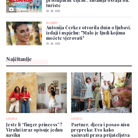
pristupačne cijene: Albanija osvaja bh.
turiste
06. 08. 2026.
CELEBRITY
Antonija Čerkez otvorila dušu o ljubavi,
izdaji i uspjehu: "Malo je ljudi kojima
možete vjerovati"
05. 08. 2026.
Najčitanije
LIFESTYLE
LIFESTYLE
Jeste li “finger princess”?
Partner, djeca i posao nisu
Viralni izraz opisuje jednu
prepreka: Evo kako
naviku
sačuvati prava prijateljstva