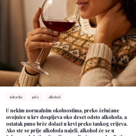
zdravlje
piće
alkohol
U nekim normalnim okolnostima, preko želučane
ovojnice u krv dospijeva oko deset odsto alkohola, a
ostatak puno brže dolazi u krvi preko tankog crijeva.
Ako ste se prije alkohola najeli, alkohol će se u