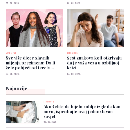
05. 08. 2026.
06. 08. 2026.
LIFESTYLE
LIFESTYLE
Sve više djece slavnih
Šest znakova koji otkrivaju
mijenja prezimena: Da li
da je vaša veza u ozbiljnoj
žele pobjeći od tereta
krizi
poznatih roditelja?
07. 08. 2026.
04. 08. 2026.
Najnovije
LIFESTYLE
Ako želite da bijelo rublje izgleda kao
novo, isprobajte ovaj jednostavan
savjet
08. 08. 2026.