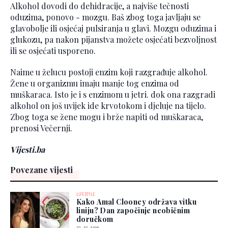
Alkohol dovodi do dehidracije, a najviše tečnosti
oduzima, ponovo - mozgu. Baš zbog toga javljaju se
glavobolje ili osjećaj pulsiranja u glavi. Mozgu oduzima i
glukozu, pa nakon pijanstva možete osjećati bezvoljnost
ili se osjećati usporeno.
Naime u želucu postoji enzim koji razgrađuje alkohol.
Žene u organizmu imaju manje tog enzima od
muškaraca. Isto je i s enzimom u jetri. dok ona razgradi
alkohol on još uvijek ide krvotokom i djeluje na tijelo.
Zbog toga se žene mogu i brže napiti od muškaraca,
prenosi Večernji.
Vijesti.ba
Povezane vijesti
LIFESTYLE
Kako Amal Clooney održava vitku
liniju? Dan započinje neobičnim
doručkom