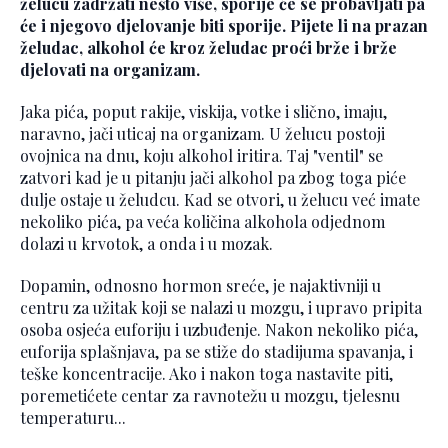
želucu zadržati nešto više, sporije će se probavljati pa
će i njegovo djelovanje biti sporije. Pijete li na prazan
želudac, alkohol će kroz želudac proći brže i brže
djelovati na organizam.
Jaka pića, poput rakije, viskija, votke i slično, imaju,
naravno, jači uticaj na organizam. U želucu postoji
ovojnica na dnu, koju alkohol iritira. Taj "ventil" se
zatvori kad je u pitanju jači alkohol pa zbog toga piće
dulje ostaje u želudcu. Kad se otvori, u želucu već imate
nekoliko pića, pa veća količina alkohola odjednom
dolazi u krvotok, a onda i u mozak.
Dopamin, odnosno hormon sreće, je najaktivniji u
centru za užitak koji se nalazi u mozgu, i upravo pripita
osoba osjeća euforiju i uzbuđenje. Nakon nekoliko pića,
euforija splašnjava, pa se stiže do stadijuma spavanja, i
teške koncentracije. Ako i nakon toga nastavite piti,
poremetićete centar za ravnotežu u mozgu, tjelesnu
temperaturu...