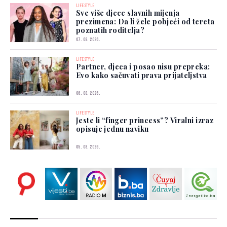
LIFESTYLE
Sve više djece slavnih mijenja
prezimena: Da li žele pobjeći od tereta
poznatih roditelja?
07. 08. 2026.
LIFESTYLE
Partner, djeca i posao nisu prepreka:
Evo kako sačuvati prava prijateljstva
06. 08. 2026.
LIFESTYLE
Jeste li “finger princess”? Viralni izraz
opisuje jednu naviku
05. 08. 2026.