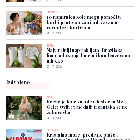
27. 07. 2026.
LIFESTYLE
10 namirnica koje mogu pomoći u
borbi protiv stresa i održavanju
ravnoteže kortizola
20. 07. 2026.
SOFRA
Najviralniji napitak ljeta: Brazilska
limunada spaja limetu i kondenzovano
mlijeko
07. 07. 2026.
Izdvojeno
MODA
Kreacije koje su ušle u historiju Met
Gale: Ovih 15 modnih trenutaka se ne
zaboravlja
06. 08. 2026.
PUTOVANJA
Kristalno more, predivne plaže i