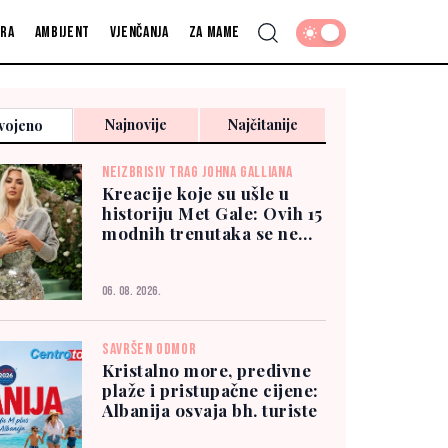
fra
Ambijent
Vjenčanja
Za mame
Najnovije
Najčitanije
vojeno
NEIZBRISIV TRAG JOHNA GALLIANA
Kreacije koje su ušle u
historiju Met Gale: Ovih 15
modnih trenutaka se ne
zaboravlja
06. 08. 2026.
SAVRŠEN ODMOR
Kristalno more, predivne
plaže i pristupačne cijene:
Albanija osvaja bh. turiste