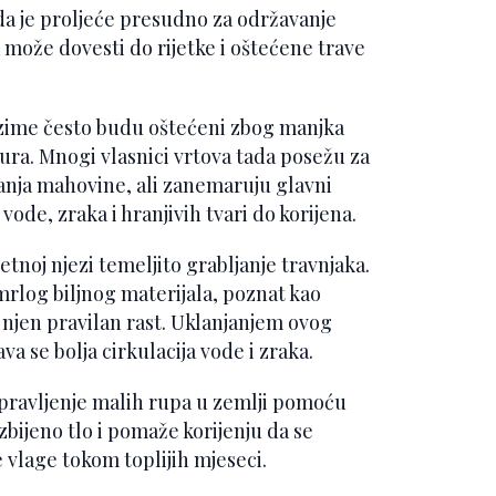
da je proljeće presudno za održavanje
 može dovesti do rijetke i oštećene trave
 zime često budu oštećeni zbog manjka
tura. Mnogi vlasnici vrtova tada posežu za
janja mahovine, ali zanemaruju glavni
ode, zraka i hranjivih tvari do korijena.
jetnoj njezi temeljito grabljanje travnjaka.
mrlog biljnog materijala, poznat kao
ti njen pravilan rast. Uklanjanjem ovog
a se bolja cirkulacija vode i zraka.
 pravljenje malih rupa u zemlji pomoću
 zbijeno tlo i pomaže korijenju da se
e vlage tokom toplijih mjeseci.