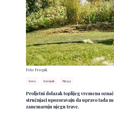
Foto: Freepik
trava
travnjak
Njega
Proljetni dolazak toplijeg vremena označa
stručnjaci upozoravaju da upravo tada mn
zanemaruju njegu trave.