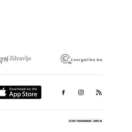
Dizajn i programiranje:
Lampa.ba