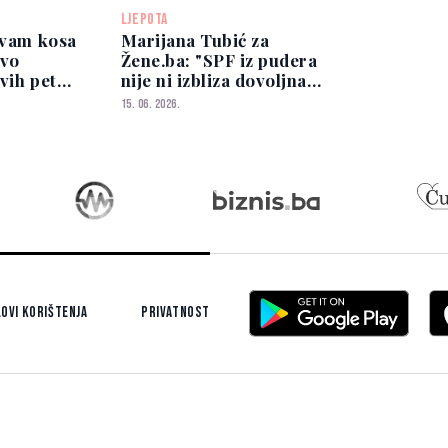
LJEPOTA
 vam kosa
Marijana Tubić za
rvo
Žene.ba: "SPF iz pudera
vih pet
nije ni izbliza dovoljna
zaštita ljeti"
15. 06. 2026.
ovi korištenja
Privatnost