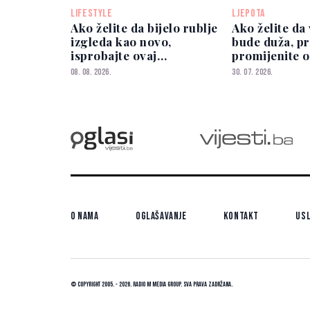
LIFESTYLE
LJEPOTA
Ako želite da bijelo rublje
Ako želite da
izgleda kao novo,
bude duža, p
isprobajte ovaj
promijenite o
jednostavan savjet
navika
08. 08. 2026.
30. 07. 2026.
O nama
Oglašavanje
Kontakt
Usl
© Copyright 2005. - 2026. Radio M Media Group.
Sva prava zadržana.