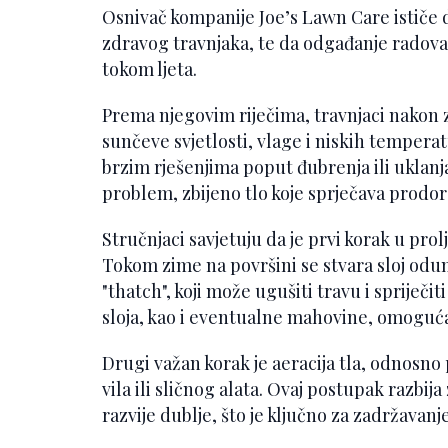
Osnivač kompanije Joe’s Lawn Care ističe 
zdravog travnjaka, te da odgađanje radova
tokom ljeta.
Prema njegovim riječima, travnjaci nakon
sunčeve svjetlosti, vlage i niskih tempera
brzim rješenjima poput đubrenja ili uklan
problem, zbijeno tlo koje sprječava prodor v
Stručnjaci savjetuju da je prvi korak u prol
Tokom zime na površini se stvara sloj odu
"thatch", koji može ugušiti travu i spriječi
sloja, kao i eventualne mahovine, omogućav
Drugi važan korak je aeracija tla, odnosno
vila ili sličnog alata. Ovaj postupak razbija
razvije dublje, što je ključno za zadržavanj