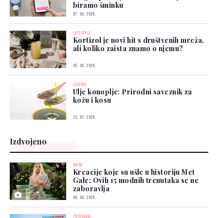
biramo šminku
07. 08. 2026.
LIFESTYLE
Kortizol je novi hit s društvenih mreža,
ali koliko zaista znamo o njemu?
05. 08. 2026.
LJEPOTA
Ulje konoplje: Prirodni saveznik za
kožu i kosu
23. 07. 2026.
Izdvojeno
MODA
Kreacije koje su ušle u historiju Met
Gale: Ovih 15 modnih trenutaka se ne
zaboravlja
06. 08. 2026.
PUTOVANJA