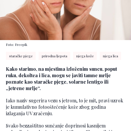
Foto: Freepik
staračke pjege
prirodna ljepota
njega kože
njega lica
Kako starimo, na mjestima izloženim suncu, poput
ruku, dekoltea i lica, mogu se javiti tamne mrlje
poznate kao staračke pjege, solarnе lentigo ili
„jetrene mrlje“.
Iako naziv sugerira vezu s jetrom, to je mit, pravi uzrok
je kumulativno fotooštećenje kože zbog godina
izlaganja UV zračenju.
Svako bezzaštitno sunčanje doprinosi kasnijem