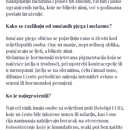
nakupljanju melanina i pojavi tih smeđih, ravnih i jasno
ograničenih mrlja, koje ne blijede zimi, već s godinama
postaju izraženije.
Kako se razlikuju od sunčanih pjega i melazme?
Sunčane pjege obično se pojavljuju rano u životu kod
svijetloputih osoba. One su manje, nepravilnog oblika,
pojačavaju se ljeti, a blijede zimi.
Melazma je hormonski uvjetovana pigmentacija koja se
najčešće javlja u trudnoći, pri upotrebi kontracepcije ili
u menopauzi. Javlja se na obrazima, čelu i iznad usne,
difuzno i često periodično mijenja intenzitet ovisno o
sezoni ili hormonskoj promjeni.
Ko je najugroženiji?
Najveći rizik imaju osobe sa svijetlom puti (fototipi I i II),
koje su često bile izložene suncu ili solariju, kao i one
čija zanimanja zahtijevaju boravak na otvorenom.
Fotooštećenje kože je kumulativno, svaki put bez zaštite