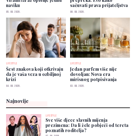
Viralni izraz opisuje jednu
prepreka: Evo kako
naviku
sačuvati prava prijateljstva
05. 08. 2026.
06. 08. 2026.
LIFESTYLE
LIFESTYLE
Šest znakova koji otkrivaju
Jedan parfem više nije
da je vaša veza u ozbiljnoj
dovoljan: Nova era
krizi
mirisnog potpisivanja
04. 08. 2026.
03. 08. 2026.
Najnovije
LIFESTYLE
Sve više djece slavnih mijenja
prezimena: Da li žele pobjeći od tereta
poznatih roditelja?
07. 08. 2026.