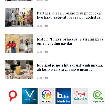
LIFESTYLE
Partner, djeca i posao nisu prepreka:
Evo kako sačuvati prava prijateljstva
06. 08. 2026.
LIFESTYLE
Jeste li “finger princess”? Viralni izraz
opisuje jednu naviku
05. 08. 2026.
LIFESTYLE
Kortizol je novi hit s društvenih mreža,
ali koliko zaista znamo o njemu?
05. 08. 2026.