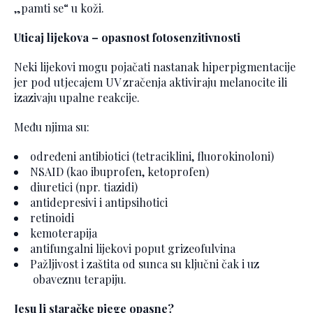
„pamti se“ u koži.
Uticaj lijekova – opasnost fotosenzitivnosti
Neki lijekovi mogu pojačati nastanak hiperpigmentacije
jer pod utjecajem UV zračenja aktiviraju melanocite ili
izazivaju upalne reakcije.
Među njima su:
određeni antibiotici (tetraciklini, fluorokinoloni)
NSAID (kao ibuprofen, ketoprofen)
diuretici (npr. tiazidi)
antidepresivi i antipsihotici
retinoidi
kemoterapija
antifungalni lijekovi poput grizeofulvina
Pažljivost i zaštita od sunca su ključni čak i uz
obaveznu terapiju.
Jesu li staračke pjege opasne?