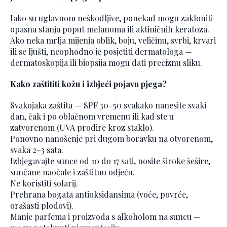
Iako su uglavnom neškodljive, ponekad mogu zakloniti
opasna stanja poput melanoma ili aktiničnih keratoza.
Ako neka mrlja mijenja oblik, boju, veličinu, svrbi, krvari
ili se ljušti, neophodno je posjetiti dermatologa —
dermatoskopija ili biopsija mogu dati preciznu sliku.
Kako zaštititi kožu i izbjeći pojavu pjega?
Svakojaka zaštita — SPF 30–50 svakako nanesite svaki
dan, čak i po oblačnom vremenu ili kad ste u
zatvorenom (UVA prodire kroz staklo).
Ponovno nanošenje pri dugom boravku na otvorenom,
svaka 2–3 sata.
Izbjegavajte sunce od 10 do 17 sati, nosite široke šešire,
sunčane naočale i zaštitnu odjeću.
Ne koristiti solarij.
Prehrana bogata antioksidansima (voće, povrće,
orašasti plodovi).
Manje parfema i proizvoda s alkoholom na suncu —