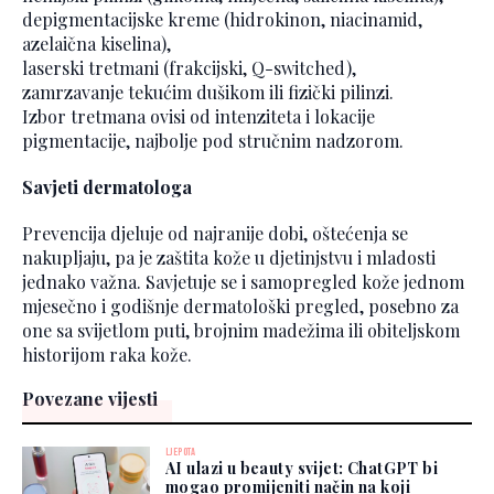
depigmentacijske kreme (hidrokinon, niacinamid,
azelaična kiselina),
laserski tretmani (frakcijski, Q-switched),
zamrzavanje tekućim dušikom ili fizički pilinzi.
Izbor tretmana ovisi od intenziteta i lokacije
pigmentacije, najbolje pod stručnim nadzorom.
Savjeti dermatologa
Prevencija djeluje od najranije dobi, oštećenja se
nakupljaju, pa je zaštita kože u djetinjstvu i mladosti
jednako važna. Savjetuje se i samopregled kože jednom
mjesečno i godišnje dermatološki pregled, posebno za
one sa svijetlom puti, brojnim madežima ili obiteljskom
historijom raka kože.
Povezane vijesti
LJEPOTA
AI ulazi u beauty svijet: ChatGPT bi
mogao promijeniti način na koji