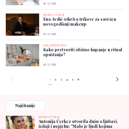
30. 12. 2025.
INTERVJU ZA ŽENE.BA
Ena Avdić otkriva trikove za savršen
novogodišnji makeup
29. 12. 2025.
TAJNE SAVRŠENE KUPKE
Kako pretvoriti obično kupanje u ritual
opuštanja?
28. 12. 2025.
1
2
3
4
5
6
Najčitanije
INTERVJU ZA ŽENE.BA
Antonija Čerkez otvorila dušu o ljubavi,
izdaji i uspjehu: "Malo je ljudi kojima