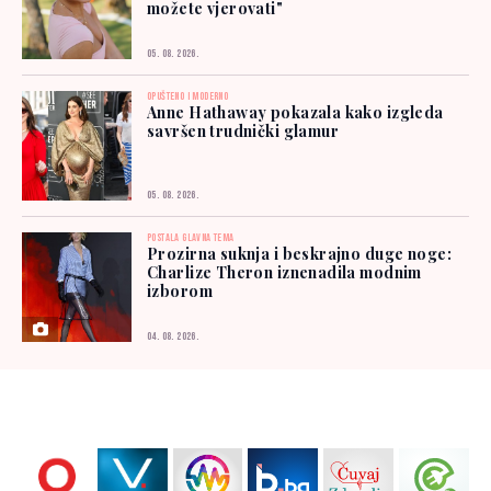
možete vjerovati"
05. 08. 2026.
OPUŠTENO I MODERNO
Anne Hathaway pokazala kako izgleda
savršen trudnički glamur
05. 08. 2026.
POSTALA GLAVNA TEMA
Prozirna suknja i beskrajno duge noge:
Charlize Theron iznenadila modnim
izborom
04. 08. 2026.