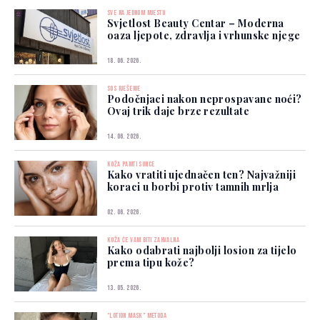
SVE NA JEDNOM MJESTU
Svjetlost Beauty Centar – Moderna
oaza ljepote, zdravlja i vrhunske njege
18. 06. 2026.
SOS RJEŠENJE
Podočnjaci nakon neprospavane noći?
Ovaj trik daje brze rezultate
14. 06. 2026.
KOŽA PAMTI SUNCE
Kako vratiti ujednačen ten? Najvažniji
koraci u borbi protiv tamnih mrlja
02. 06. 2026.
KOŽA ĆE VAM BITI ZAHVALNA
Kako odabrati najbolji losion za tijelo
prema tipu kože?
13. 05. 2026.
“LOTION MASK” METODA