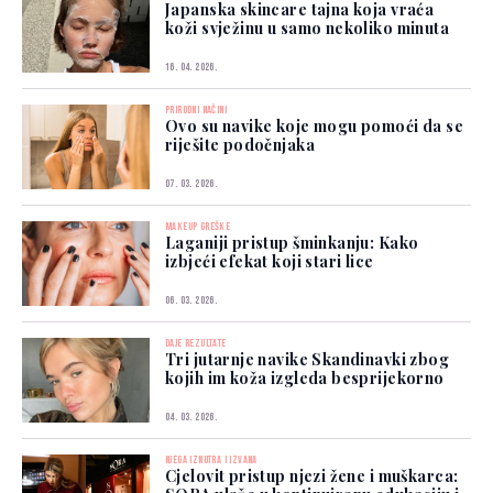
Japanska skincare tajna koja vraća
koži svježinu u samo nekoliko minuta
16. 04. 2026.
PRIRODNI NAČINI
Ovo su navike koje mogu pomoći da se
riješite podočnjaka
07. 03. 2026.
MAKEUP GREŠKE
Laganiji pristup šminkanju: Kako
izbjeći efekat koji stari lice
06. 03. 2026.
DAJE REZULTATE
Tri jutarnje navike Skandinavki zbog
kojih im koža izgleda besprijekorno
04. 03. 2026.
NJEGA IZNUTRA I IZVANA
Cjelovit pristup njezi žene i muškarca: