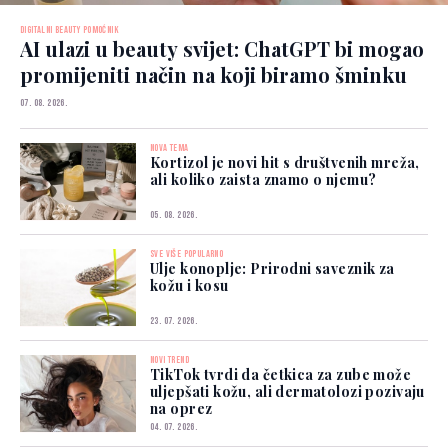
DIGITALNI BEAUTY POMOĆNIK
AI ulazi u beauty svijet: ChatGPT bi mogao
promijeniti način na koji biramo šminku
07. 08. 2026.
NOVA TEMA
Kortizol je novi hit s društvenih mreža,
ali koliko zaista znamo o njemu?
05. 08. 2026.
SVE VIŠE POPULARNO
Ulje konoplje: Prirodni saveznik za
kožu i kosu
23. 07. 2026.
NOVI TREND
TikTok tvrdi da četkica za zube može
uljepšati kožu, ali dermatolozi pozivaju
na oprez
04. 07. 2026.