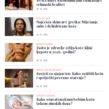
SORA ulaže u kontinuiranu edukaciju i
vrhunski kvalitet
26. 02. 2026.
KOŽA BEZ SJAJA
Najčešća skincare greška: Miješanje
suhe i dehidrirane kože
29. 01. 2026.
NAJNOVIJI TRETMANI
Zašto je zdravlje ćelija kože ključ
ljepote u 2026. godini?
06. 01. 2026.
ODRŽITE KOŽU MLADOLIKOM
Savjeti za sjajan ten: Kako zaštititi kožu
i spriječiti prerano starenje?
05. 01. 2026.
SPRIJEČITE ISUŠIVANJE
Kako očuvati mekanu bebinu kožu
tokom zimskih dana?