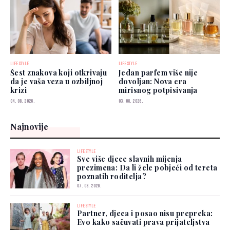
LIFESTYLE
LIFESTYLE
Šest znakova koji otkrivaju
Jedan parfem više nije
da je vaša veza u ozbiljnoj
dovoljan: Nova era
krizi
mirisnog potpisivanja
04. 08. 2026.
03. 08. 2026.
Najnovije
LIFESTYLE
Sve više djece slavnih mijenja
prezimena: Da li žele pobjeći od tereta
poznatih roditelja?
07. 08. 2026.
LIFESTYLE
Partner, djeca i posao nisu prepreka:
Evo kako sačuvati prava prijateljstva