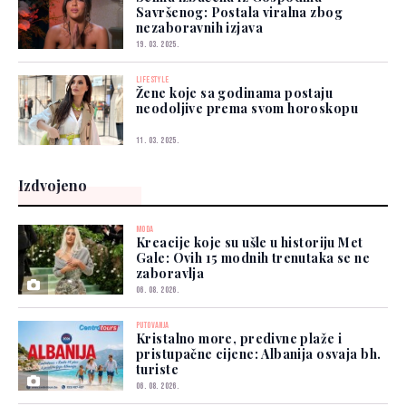
Savršenog: Postala viralna zbog
nezaboravnih izjava
19. 03. 2025.
LIFESTYLE
Žene koje sa godinama postaju
neodoljive prema svom horoskopu
11. 03. 2025.
Izdvojeno
MODA
Kreacije koje su ušle u historiju Met
Gale: Ovih 15 modnih trenutaka se ne
zaboravlja
06. 08. 2026.
PUTOVANJA
Kristalno more, predivne plaže i
pristupačne cijene: Albanija osvaja bh.
turiste
06. 08. 2026.