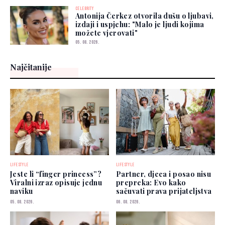
CELEBRITY
Antonija Čerkez otvorila dušu o ljubavi,
izdaji i uspjehu: "Malo je ljudi kojima
možete vjerovati"
05. 08. 2026.
Najčitanije
LIFESTYLE
LIFESTYLE
Jeste li “finger princess”?
Partner, djeca i posao nisu
Viralni izraz opisuje jednu
prepreka: Evo kako
naviku
sačuvati prava prijateljstva
05. 08. 2026.
06. 08. 2026.