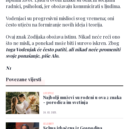
radnici, psiholozi, jer obožavaju komunicirati s ljudima.
Vodenjaci su progresivni mislioci svog vremena; oni
često utječu na formiranje novih ideja i teorija.
Ovaj znak Zodijaka obožava istinu. Nikad neće reći ono
što ne misli, a ponekad može biti i surovo iskren. Zbog
toga Vodenjak će često patiti, ali nikad neće promeniti
svoje ponašanje, piše Alo.
N1
Povezane vijesti
LIFESTYLE
Najbolji muževi su rođeni u ova 2 znaka
- porodica im svetinja
24. 03. 2025.
CELEBRITY
Selma izbačena iz Gospodina