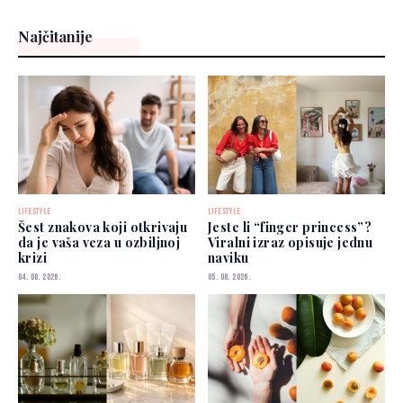
Najčitanije
LIFESTYLE
LIFESTYLE
Šest znakova koji otkrivaju
Jeste li “finger princess”?
da je vaša veza u ozbiljnoj
Viralni izraz opisuje jednu
krizi
naviku
04. 08. 2026.
05. 08. 2026.