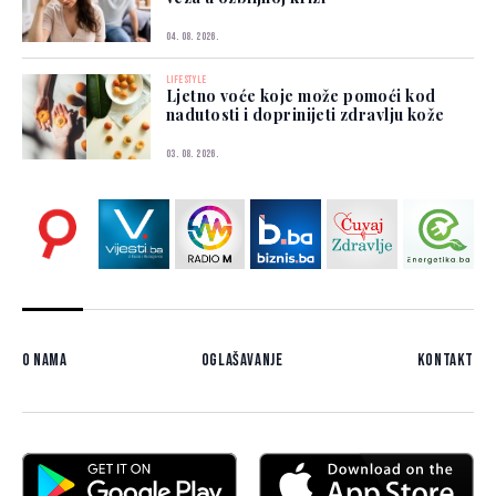
04. 08. 2026.
LIFESTYLE
Ljetno voće koje može pomoći kod
nadutosti i doprinijeti zdravlju kože
03. 08. 2026.
O nama
Oglašavanje
Kontakt