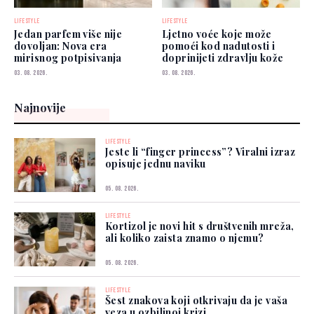
LIFESTYLE
LIFESTYLE
Jedan parfem više nije
Ljetno voće koje može
dovoljan: Nova era
pomoći kod nadutosti i
mirisnog potpisivanja
doprinijeti zdravlju kože
03. 08. 2026.
03. 08. 2026.
Najnovije
LIFESTYLE
Jeste li “finger princess”? Viralni izraz
opisuje jednu naviku
05. 08. 2026.
LIFESTYLE
Kortizol je novi hit s društvenih mreža,
ali koliko zaista znamo o njemu?
05. 08. 2026.
LIFESTYLE
Šest znakova koji otkrivaju da je vaša
veza u ozbiljnoj krizi