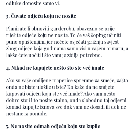
odluke donosite samo vi.
3. Čuvate odjeću koju ne nosite
Planirate li obnoviti garderobu, obavezno se prije
riješite odjeće koju ne nosite. To će vaš šoping učiniti
puno opuštenijim, jer nećete osjećati grižnju savjest
zbog odjeće koja godinama samo visi u vašem ormaru, a
lakše ćete uočiti i što vam je zbilja potrebno.
4. Nikad ne kupujete nešto što ste već imale
Ako su vaše omiljene traperice spremne za smeće, zašto
onda ne biste uložile u iste? Ko kaže da ne smijete
kupovati odjeću koju ste već imale? Ako vam nešto
dobro stoji i to nosite stalno, onda slobodno taj odjevni
komad kupujte iznova sve dok vam ne dosadi ili dok ne
nestane iz ponude.
5. Ne nosite odmah odjeću koju ste kupile