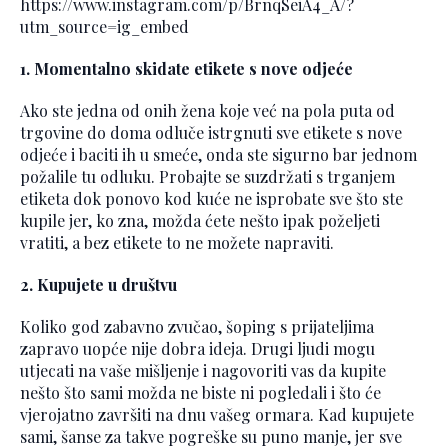
https://www.instagram.com/p/BrnqSeiA4_A/?
utm_source=ig_embed
1. Momentalno skidate etikete s nove odjeće
Ako ste jedna od onih žena koje već na pola puta od
trgovine do doma odluče istrgnuti sve etikete s nove
odjeće i baciti ih u smeće, onda ste sigurno bar jednom
požalile tu odluku. Probajte se suzdržati s trganjem
etiketa dok ponovo kod kuće ne isprobate sve što ste
kupile jer, ko zna, možda ćete nešto ipak poželjeti
vratiti, a bez etikete to ne možete napraviti.
2. Kupujete u društvu
Koliko god zabavno zvučao, šoping s prijateljima
zapravo uopće nije dobra ideja. Drugi ljudi mogu
utjecati na vaše mišljenje i nagovoriti vas da kupite
nešto što sami možda ne biste ni pogledali i što će
vjerojatno završiti na dnu vašeg ormara. Kad kupujete
sami, šanse za takve pogreške su puno manje, jer sve