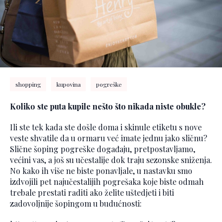
shopping
kupovina
pogreške
Koliko ste puta kupile nešto što nikada niste obukle?
Ili ste tek kada ste došle doma i skinule etiketu s nove
veste shvatile da u ormaru već imate jednu jako sličnu?
Slične šoping pogreške događaju, pretpostavljamo,
većini vas, a još su učestalije dok traju sezonske sniženja.
No kako ih više ne biste ponavljale, u nastavku smo
izdvojili pet najučestalijih pogrešaka koje biste odmah
trebale prestati raditi ako želite uštedjeti i biti
zadovoljnije šopingom u budućnosti: