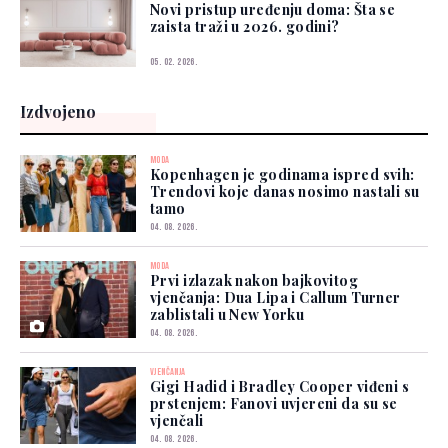
Novi pristup uređenju doma: Šta se
zaista traži u 2026. godini?
05. 02. 2026.
Izdvojeno
MODA
Kopenhagen je godinama ispred svih:
Trendovi koje danas nosimo nastali su
tamo
04. 08. 2026.
MODA
Prvi izlazak nakon bajkovitog
vjenčanja: Dua Lipa i Callum Turner
zablistali u New Yorku
04. 08. 2026.
VJENČANJA
Gigi Hadid i Bradley Cooper viđeni s
prstenjem: Fanovi uvjereni da su se
vjenčali
04. 08. 2026.