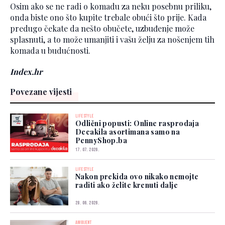
Osim ako se ne radi o komadu za neku posebnu priliku,
onda biste ono što kupite trebale obući što prije. Kada
predugo čekate da nešto obučete, uzbuđenje može
splasnuti, a to može umanjiti i vašu želju za nošenjem tih
komada u budućnosti.
Index.hr
Povezane vijesti
LIFESTYLE
Odlični popusti: Online rasprodaja
Decakila asortimana samo na
PennyShop.ba
17. 07. 2026.
LIFESTYLE
Nakon prekida ovo nikako nemojte
raditi ako želite krenuti dalje
28. 06. 2026.
AMBIJENT