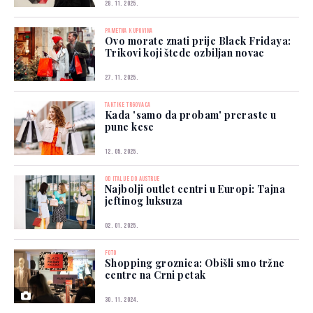
28. 11. 2025.
PAMETNA KUPOVINA
Ovo morate znati prije Black Fridaya:
Trikovi koji štede ozbiljan novac
27. 11. 2025.
TAKTIKE TRGOVACA
Kada 'samo da probam' preraste u
pune kese
12. 05. 2025.
OD ITALIJE DO AUSTRIJE
Najbolji outlet centri u Europi: Tajna
jeftinog luksuza
02. 01. 2025.
FOTO
Shopping groznica: Obišli smo tržne
centre na Crni petak
30. 11. 2024.