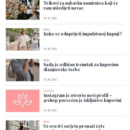
Trikovi za nabavku namirnica koji će
vam uštedjeti novac
18. 01. 2024.
MODA
Kako se oduprijeti impulzivnoj kupnji?
18. 08. 2019.
MODA
Sada je odličan trenutak za kupovinu
dizajnerske torbe
14. 08. 2019.
LIFESTYLE
Instagram je otvorio novi profil –
@shop posvećen je isključivo kupovini
10. 05. 2019.
MODA
Uz ova tri savjeta pronaći ćete