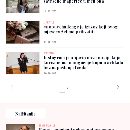
savršene traperice u tren oka
12. 04. 2019.
LIFESTYLE
#nobuychallenge je izazov koji ovog
mjeseca želimo prihvatiti
02. 04. 2019.
CELEBRITY
Instagram je objavio novu opciju koja
korisnicima omogućuje kupnju artikala
bez napuštanja feeda!
20. 03. 2019.
1
2
Najčitanije
BURNE REAKCIJE
Fanovi zabrinuti nakon objave novog