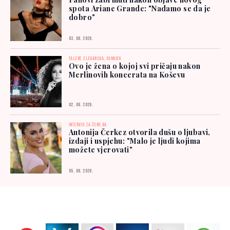
spota Ariane Grande: "Nadamo se da je
dobro"
03. 08. 2026.
TALENT, ELEGANCIJA, OSMIJEH
Ovo je žena o kojoj svi pričaju nakon
Merlinovih koncerata na Koševu
02. 08. 2026.
INTERVJU ZA ŽENE.BA
Antonija Čerkez otvorila dušu o ljubavi,
izdaji i uspjehu: "Malo je ljudi kojima
možete vjerovati"
05. 08. 2026.