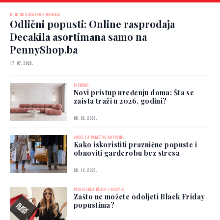
KLIK DO KUĆANSKIH UREĐAJA
Odlični popusti: Online rasprodaja
Decakila asortimana samo na
PennyShop.ba
17. 07. 2026.
TRENDOVI
Novi pristup uređenju doma: Šta se
zaista traži u 2026. godini?
05. 02. 2026.
VODIČ ZA PAMETNU KUPOVINU
Kako iskoristiti praznične popuste i
obnoviti garderobu bez stresa
26. 12. 2025.
PSIHOLOGIJA BLACK FRIDAY-A
Zašto ne možete odoljeti Black Friday
popustima?