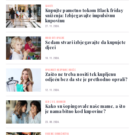
SAVJETI
Kupujte pametno tokom Black friday
sniženja: Izbjegavajte impulsivnu
kupovinu
27. 11. 2024.
MOGU BITI OPASNE
Sedam stvari izbjegavajte da kupujete
djeci
16. 11. 2024.
OPASNOSTI NEOPRANE ODJEĆE
Zašto ne treba nositi tek kupljenu
odjeću bez da ste je prethodno oprali?
12. 11. 2024.
GEN Z VS. BOOMERI
Kako su šopingovale naše mame, a što
je nama bitno kod kupovine?
23. 09. 2024.
VOĐENJE DOMAĆINSTVA