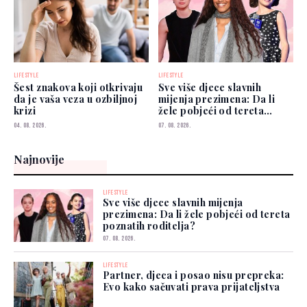
LIFESTYLE
LIFESTYLE
Šest znakova koji otkrivaju
Sve više djece slavnih
da je vaša veza u ozbiljnoj
mijenja prezimena: Da li
krizi
žele pobjeći od tereta
poznatih roditelja?
04. 08. 2026.
07. 08. 2026.
Najnovije
LIFESTYLE
Sve više djece slavnih mijenja
prezimena: Da li žele pobjeći od tereta
poznatih roditelja?
07. 08. 2026.
LIFESTYLE
Partner, djeca i posao nisu prepreka:
Evo kako sačuvati prava prijateljstva