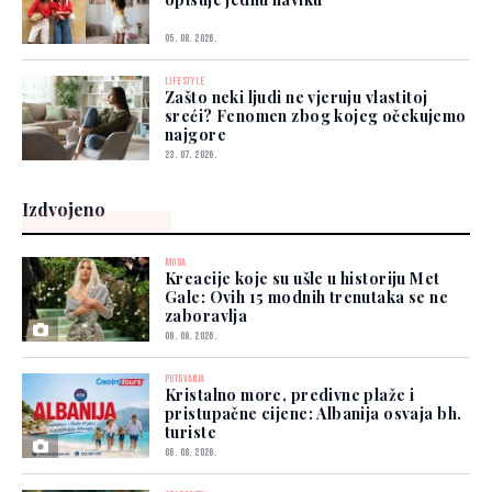
05. 08. 2026.
LIFESTYLE
Zašto neki ljudi ne vjeruju vlastitoj
sreći? Fenomen zbog kojeg očekujemo
najgore
23. 07. 2026.
Izdvojeno
MODA
Kreacije koje su ušle u historiju Met
Gale: Ovih 15 modnih trenutaka se ne
zaboravlja
06. 08. 2026.
PUTOVANJA
Kristalno more, predivne plaže i
pristupačne cijene: Albanija osvaja bh.
turiste
06. 08. 2026.