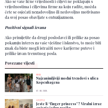
Ako se vaše lične vrijednosti i ciljevi ne poklapaju s
vrijednostima i ciljevima firme za koju radite, možda
ćete se osjećati nezadovoljno ili nedovoljno motivisano
da svoj posao obavljate s entuzijazmom.
Pozitivni signali izvana
Ako primijetite da drugi poslodavci ili prilike za posao
pokazuju interes za vaše vještine i iskustvo, to može biti
znak da biste mogli istražiti nove karijerne puteve i
prilike izvan trenutnog posla.
Povezane vijesti
MODA
Najzanimljiviji modni trendovi s ulica
Kopenhagena
07. 08. 2026.
LIFESTYLE
Jeste li “finger princess”? Viralni izraz
opisuje jednu naviku