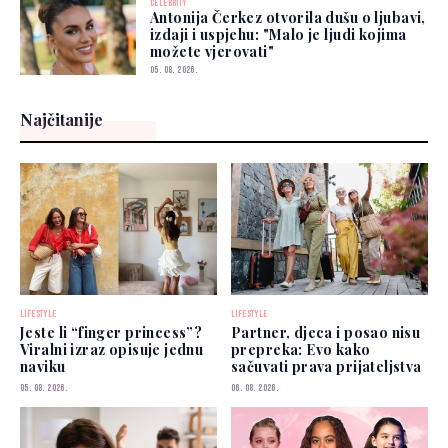
CELEBRITY
Antonija Čerkez otvorila dušu o ljubavi,
izdaji i uspjehu: "Malo je ljudi kojima
možete vjerovati"
05. 08. 2026.
Najčitanije
LIFESTYLE
LIFESTYLE
Jeste li “finger princess”?
Partner, djeca i posao nisu
Viralni izraz opisuje jednu
prepreka: Evo kako
naviku
sačuvati prava prijateljstva
05. 08. 2026.
06. 08. 2026.