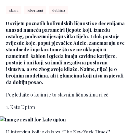
slavni
kilogrami
debljina
U svijetu poznatih holivudskih ličnosti se decenijama
unazad nameću parametri ljepote koji, između
ostalog, podrazumijevaju vitko tijelo. I dok postoje
zvijezde koje, poput pjevačice Adele, zanemaruju ove
standarde i uprkos tome što se ne uklapaju u
nametnuti šablon izgleda imaju zavidne karijere,
postoje i oni koji su imali negativna poslovna
iskustva, a sve zbog svoje kilaže. Naime, riječ je o
brojnim modelima, ali i glumcima koji nisu uspjevali
da dobiju posao.
Pogledajte o kojim je to slavnim ličnostima riječ.
1. Kate Upton
U intervjuu koji je dala za “The New York Times”