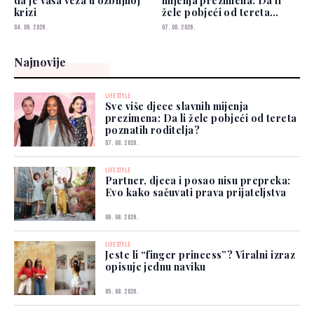
da je vaša veza u ozbiljnoj
mijenja prezimena: Da li
krizi
žele pobjeći od tereta
poznatih roditelja?
04. 08. 2026.
07. 08. 2026.
Najnovije
LIFESTYLE
Sve više djece slavnih mijenja
prezimena: Da li žele pobjeći od tereta
poznatih roditelja?
07. 08. 2026.
LIFESTYLE
Partner, djeca i posao nisu prepreka:
Evo kako sačuvati prava prijateljstva
06. 08. 2026.
LIFESTYLE
Jeste li “finger princess”? Viralni izraz
opisuje jednu naviku
05. 08. 2026.