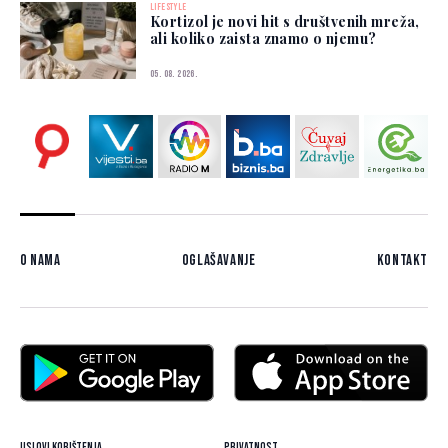
LIFESTYLE
Kortizol je novi hit s društvenih mreža,
ali koliko zaista znamo o njemu?
05. 08. 2026.
O nama
Oglašavanje
Kontakt
Uslovi korištenja
Privatnost