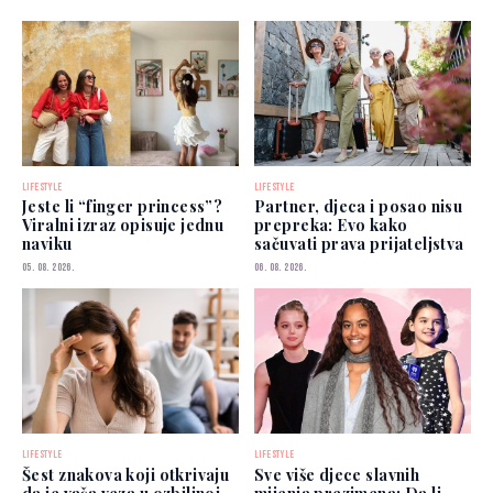
LIFESTYLE
LIFESTYLE
Jeste li “finger princess”?
Partner, djeca i posao nisu
Viralni izraz opisuje jednu
prepreka: Evo kako
naviku
sačuvati prava prijateljstva
05. 08. 2026.
06. 08. 2026.
LIFESTYLE
LIFESTYLE
Šest znakova koji otkrivaju
Sve više djece slavnih