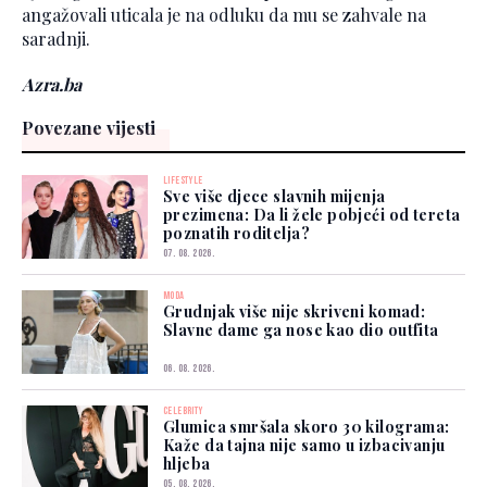
angažovali uticala je na odluku da mu se zahvale na
saradnji.
Azra.ba
Povezane vijesti
LIFESTYLE
Sve više djece slavnih mijenja
prezimena: Da li žele pobjeći od tereta
poznatih roditelja?
07. 08. 2026.
MODA
Grudnjak više nije skriveni komad:
Slavne dame ga nose kao dio outfita
06. 08. 2026.
CELEBRITY
Glumica smršala skoro 30 kilograma:
Kaže da tajna nije samo u izbacivanju
hljeba
05. 08. 2026.