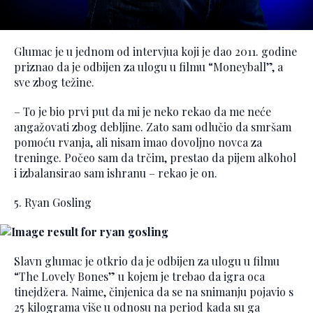
Glumac je u jednom od intervjua koji je dao 2011. godine
priznao da je odbijen za ulogu u filmu “Moneyball”, a
sve zbog težine.
– To je bio prvi put da mi je neko rekao da me neće
angažovati zbog debljine. Zato sam odlučio da smršam
pomoću rvanja, ali nisam imao dovoljno novca za
treninge. Počeo sam da trčim, prestao da pijem alkohol
i izbalansirao sam ishranu – rekao je on.
5. Ryan Gosling
Slavn glumac je otkrio da je odbijen za ulogu u filmu
“The Lovely Bones” u kojem je trebao da igra oca
tinejdžera. Naime, činjenica da se na snimanju pojavio s
25 kilograma više u odnosu na period kada su ga