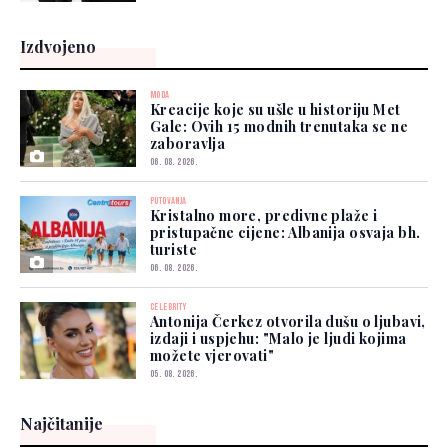
Izdvojeno
MODA
Kreacije koje su ušle u historiju Met
Gale: Ovih 15 modnih trenutaka se ne
zaboravlja
06. 08. 2026.
PUTOVANJA
Kristalno more, predivne plaže i
pristupačne cijene: Albanija osvaja bh.
turiste
06. 08. 2026.
CELEBRITY
Antonija Čerkez otvorila dušu o ljubavi,
izdaji i uspjehu: "Malo je ljudi kojima
možete vjerovati"
05. 08. 2026.
Najčitanije