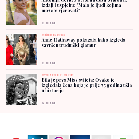
izdaji i uspjehu: "Malo je ljudi kojima
možete vjerovati"
05. 08. 2026.
OPUŠTENO I MODERNO
Anne Hathaway pokazala kako izgleda
savršen trudnički glamur
05. 08. 2026.
OSVOJILA KRUNU I 1.000 FUNTI
Bila je prva Miss svijeta: Ovako je
izgledala žena koja je prije 75 godina ušla
u historiju
07. 08. 2026.