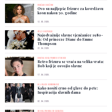
VRAĆAJU SVJEŽINU
Ovo su najljepše frizure za kovrdžavu
kosu nakon 50. godine
12. 05. 2026.
UŠLE U HISTORIJU
Najodvažnije slavne vjenčanice 1980-
ih: Od princeze Diane do Emme
Thompson
22. 04. 2026.
KRATKA KOSA PONOVO U FOKUSU
Retro frizura se vraća na velika vrata:
Bob koji je osvojio slavne
17. 04. 2026.
ALL-BLACK KOMBINACIJE
Kako nositi crno od glave do pete:
Inspiracija slavnih dama
02. 04. 2026.
OD HOLLYWOODA DO SARAJEVA