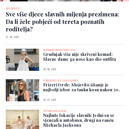
NOVI IDENTITET
Sve više djece slavnih mijenja prezimena:
Da li žele pobjeći od tereta poznatih
roditelja?
07. 08. 2026.
NAJHRABRIJI MODNI TREND LJETA?
Grudnjak više nije skriveni komad:
Slavne dame ga nose kao dio outfita
06. 08. 2026.
PODMLAĐUJE LICE I DAJE VOLUMEN
Frizeri tvrde: Slojevito šišanje je
najbolji izbor za tanku kosu nakon 50.
30. 07. 2026.
POTPUNO NEOČEKIVANO
Najluđe lokacije slavnih: Jedni su se
vjenčali u autobusu, drugi na ranču
Michaela Jacksona