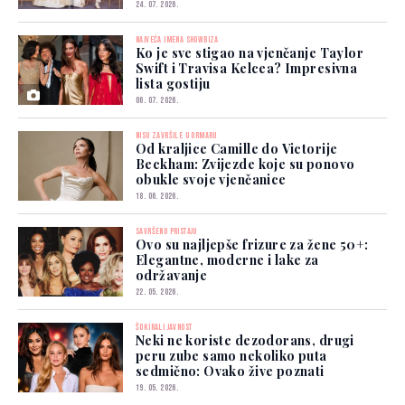
24. 07. 2026.
NAJVEĆA IMENA SHOWBIZA
Ko je sve stigao na vjenčanje Taylor
Swift i Travisa Kelcea? Impresivna
lista gostiju
06. 07. 2026.
NISU ZAVRŠILE U ORMARU
Od kraljice Camille do Victorije
Beckham: Zvijezde koje su ponovo
obukle svoje vjenčanice
18. 06. 2026.
SAVRŠENO PRISTAJU
Ovo su najljepše frizure za žene 50+:
Elegantne, moderne i lake za
održavanje
22. 05. 2026.
ŠOKIRALI JAVNOST
Neki ne koriste dezodorans, drugi
peru zube samo nekoliko puta
sedmično: Ovako žive poznati
19. 05. 2026.