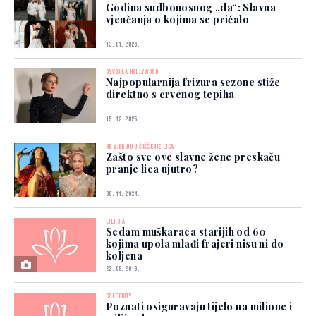
Godina sudbonosnog „da“: Slavna
vjenčanja o kojima se pričalo
13. 01. 2026.
OSVOJILA HOLLYWOOD
Najpopularnija frizura sezone stiže
direktno s crvenog tepiha
15. 12. 2025.
NE VJERUJU U ČIŠĆENJE LICA
Zašto sve ove slavne žene preskaču
pranje lica ujutro?
06. 11. 2024.
LJEPOTA
Sedam muškaraca starijih od 60
kojima upola mlađi frajeri nisu ni do
koljena
22. 09. 2019.
CELEBRITY
Poznati osiguravaju tijelo na milione i