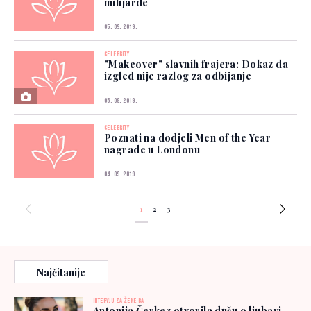
milijarde
05. 09. 2019.
CELEBRITY
"Makeover" slavnih frajera: Dokaz da
izgled nije razlog za odbijanje
05. 09. 2019.
CELEBRITY
Poznati na dodjeli Men of the Year
nagrade u Londonu
04. 09. 2019.
1
2
3
Najčitanije
INTERVJU ZA ŽENE.BA
Antonija Čerkez otvorila dušu o ljubavi,