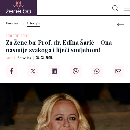
Početna
Lifestyle
TERAPEUT SREĆE
Za Žene.ba: Prof. dr. Edina Šarić – Ona
nasmije svakoga i liječi smijehom!
Autor:
Žene.ba
08. 03. 2025.