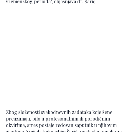
vremenskog perioda", objašnjava dr. Šarić.
Zbog složenosti svakodnevnih zadataka koje žene
preuzimaju, bilo u profesionalnim ili porodičnim
okvirima, stres postaje redovan saputnik u njihovim
životima. Smijeh, kako ističe Šarić, postavlja temelje za