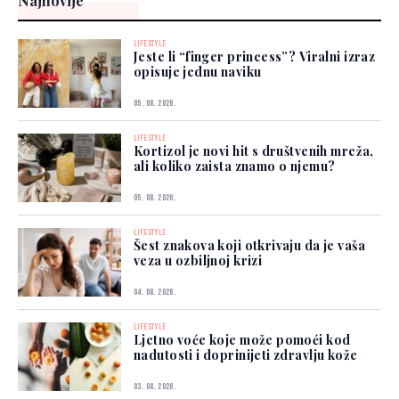
Najnovije
LIFESTYLE
Jeste li “finger princess”? Viralni izraz
opisuje jednu naviku
05. 08. 2026.
LIFESTYLE
Kortizol je novi hit s društvenih mreža,
ali koliko zaista znamo o njemu?
05. 08. 2026.
LIFESTYLE
Šest znakova koji otkrivaju da je vaša
veza u ozbiljnoj krizi
04. 08. 2026.
LIFESTYLE
Ljetno voće koje može pomoći kod
nadutosti i doprinijeti zdravlju kože
03. 08. 2026.