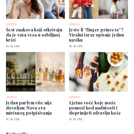
LIFESTYLE
LIFESTYLE
Šest znakova koji otkrivaju
Jeste li “finger princess”?
da je vaša veza u ozbiljnoj
Viralni izraz opisuje jednu
krizi
naviku
04. 08. 2026.
05. 08. 2026.
LIFESTYLE
LIFESTYLE
Jedan parfem više nije
Ljetno voće koje može
dovoljan: Nova era
pomoći kod nadutosti i
mirisnog potpisivanja
doprinijeti zdravlju kože
03. 08. 2026.
03. 08. 2026.