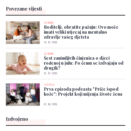
Povezane vijesti
ZA MAME
Roditelji, obratite pažnju: Ovo može
imati veliki utjecaj na mentalno
zdravlje vašeg djeteta
10. 07. 2026.
ZA MAME
Šest zanimljivih činjenica o djeci
rođenoj u julu: Po čemu se izdvajaju od
drugih?
01. 07. 2026.
LIFESTYLE
Prva epizoda podcasta "Priče ispod
kože": Projekt koji mijenja živote žena
07. 06. 2026.
Izdvojeno