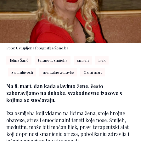
Foto: Ustupljena fotografija/Žene.ba
Edina Šarić
terapeut smijeha
smijeh
lijek
zanimljivosti
mentalno zdravlje
Osmi mart
Na 8. mart, dan kada slavimo žene, često
zaboravljamo na duboke, svakodnevne izazove s
kojima se suočavaju.
Iza osmijeha koji viđamo na licima žena, stoje brojne
obaveze, stres i emocionalni tereti koje nose. Smijeh,
međutim, može biti moćan lijek, pravi terapeutski alat
koji doprinosi smanjenju stresa, poboljšanju zdravlja i
jačanju emocionalne otpornosti.