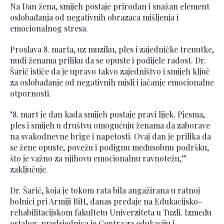
Na Dan žena, smijeh postaje prirodan i snažan element
oslobađanja od negativnih obrazaca mišljenja i
emocionalnog stresa.
Proslava 8. marta, uz muziku, ples i zajedničke trenutke,
nudi ženama priliku da se opuste i podijele radost. Dr.
Šarić ističe da je upravo takvo zajedništvo i smijeh ključ
za oslobađanje od negativnih misli i jačanje emocionalne
otpornosti.
"8. mart je dan kada smijeh postaje pravi lijek. Pjesma,
ples i smijeh u društvu omogućuju ženama da zaborave
na svakodnevne brige i napetosti. Ovaj dan je prilika da
se žene opuste, povežu i podignu međusobnu podršku,
što je važno za njihovu emocionalnu ravnotežu,”
zaključuje.
Dr. Šarić, koja je tokom rata bila angažirana u ratnoj
bolnici pri Armiji BiH, danas predaje na Edukacijsko-
rehabilitacijskom fakultetu Univerziteta u Tuzli. Između
ostalog, predsjednica je Centra za edukaciju i