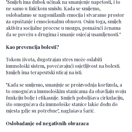
"Smijeh ima dubok učinak na smanjenje napetosti, i to
ne samo u fizičkom smislu. Kada se smijemo,
oslobađamo se nagomilanih emocija i stvaramo prostor
za opuštanje i emocionalnu obnovu. Osim toga, smijeh
aktivira socijalne procese u mozgu, pomažući ženama
da se povežu s drugima i smanje osjećaj usamljenosti."
Kao prevencija bolesti?
Tokom života, dugotrajan stres može oslabiti
imunološki sistem, povećavajući osjetljivost na bolesti.
Smijeh ima terapeutski uticaj na isti.
"Kada se smijemo, smanjuje se proizvodnja kortizola, a
to omogućava imunološkim stanicama da obavljaju svoju
funkciju bolje i efikasnije. Smijeh poboljšava cirkulaciju,
što omogućava da imunološke stanice lakše dođu do
mjesta gdje su potrebne", naglašava Šarić.
Oslobađanje od negativnih obrazaca