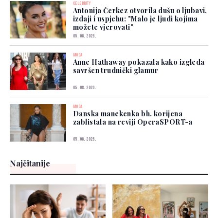
CELEBRITY
Antonija Čerkez otvorila dušu o ljubavi,
izdaji i uspjehu: "Malo je ljudi kojima
možete vjerovati"
05. 08. 2026.
MODA
Anne Hathaway pokazala kako izgleda
savršen trudnički glamur
05. 08. 2026.
MODA
Danska manekenka bh. korijena
zablistala na reviji OperaSPORT-a
05. 08. 2026.
Najčitanije