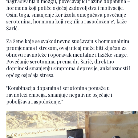
nagrađivanja u mozgu, povećavajući razine dopamina –
hormona koji potiče osjećaj zadovoljstva i motivacije.
Osim toga, smanjenje kortizola omogućava povećanje
serotonina, hormona koji regulira raspoloženje", kaže
Šarić.
Za žene koje se svakodnevno suočavaju s hormonalnim
promjenama i stresom, ovaj uticaj može biti ključan za
obnovu ravnoteže i oporavak mentalne i fizičke snage.
Povećanje serotonina, prema dr. Šarić, direktno
doprinosi smanjenju simptoma depresije, anksioznosti i
općeg osjećaja stresa.
"Kombinacija dopamina i serotonina pomaže u
ravnoteži emocija, smanjuje negativne osjećaje i
poboljšava raspoloženje."