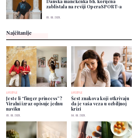
Danska manekenka bh. korijena
zablistala na reviji OperaSPORT-a
05. 08. 2026.
Najčitanije
LIFESTYLE
LIFESTYLE
Jeste li “finger princess”?
Šest znakova koji otkrivaju
Viralni izraz opisuje jednu
da je vaša veza u ozbiljnoj
naviku
krizi
05. 08. 2026.
04. 08. 2026.