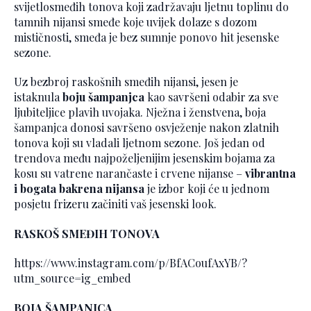
svijetlosmeđih tonova koji zadržavaju ljetnu toplinu do
tamnih nijansi smeđe koje uvijek dolaze s dozom
mističnosti, smeđa je bez sumnje ponovo hit jesenske
sezone.
Uz bezbroj raskošnih smeđih nijansi, jesen je
istaknula
boju šampanjca
kao savršeni odabir za sve
ljubiteljice plavih uvojaka. Nježna i ženstvena, boja
šampanjca donosi savršeno osvježenje nakon zlatnih
tonova koji su vladali ljetnom sezone. Još jedan od
trendova među najpoželjenijim jesenskim bojama za
kosu su vatrene narančaste i crvene nijanse –
vibrantna
i bogata bakrena nijansa
je izbor koji će u jednom
posjetu frizeru začiniti vaš jesenski look.
RASKOŠ SMEĐIH TONOVA
https://www.instagram.com/p/BfACoufAxYB/?
utm_source=ig_embed
BOJA ŠAMPANJCA