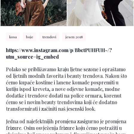
kosa
boje
trendovi
jesen 2018
https://www.instagram.com/p/BbctPUHFUH-/?
utm_source=ig_embed
Polako se približavamo kraju ljetne sezone i opraštamo
od ljetnih modnih favorita i beauty trendova. Nakon što
ćemo kupaće kostime i lanene komade pospremiti u
kutiju ispod kreveta, a nove odjevne komade, modne
dodatke i trendove dodati na police ormara, korenut
ćemo se i novim beauty trendovima koji će dodatno
transformirati i začiniti naš jesenski look.
Jedna od najefektnijih promjena zasigurno je promjena
frizure. Osim osvježenja frizure koju ćemo potražiti u