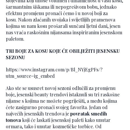
slojevima koji unose volumen i dinamičnost u vašu kosu,
šarmantnim šiškama ili nepogrešivom bobu, jednako
efektnu promjenu pronaći ćemo i u novoj boji za
kosu. Nakon zlaćanih uvojaka i svijetlijih pramenova
kojima su nam kosu prošarali sunčani ljetni dani, jesen
nas vraća raskošnim nijansama inspiriranim jesenskom
paletom.
TRI BOJE ZA KOSU KOJE ĆE OBILJEŽITI JESENSKU
SEZONU
https://www.instagram.com/p/Bl_NYjEgPFs/?
utm_source=ig_embed
Ako ste se ususret novoj sezoni odlučili za promjenu
boje, jesenski beauty trendovi istaknuli su tri raskošne
nijanse s kojima ne možete pogriješiti, a među kojima
ćete zasigurno pronaći svojeg favorita. Jedan od
najvećih jesenskih trendova je
povratak smeđih
tonova
koji će laskati jesenskoj paleti kako unutar
ormara, tako i unutar kozmetičke torbice. Od