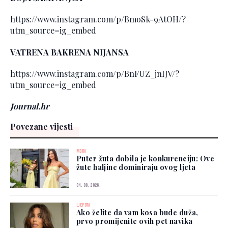
https://www.instagram.com/p/BmoSk-9AtOH/?
utm_source=ig_embed
VATRENA BAKRENA NIJANSA
https://www.instagram.com/p/BnFUZ_jnIJV/?
utm_source=ig_embed
Journal.hr
Povezane vijesti
MODA
Puter žuta dobila je konkurenciju: Ove
žute haljine dominiraju ovog ljeta
04. 08. 2026.
LJEPOTA
Ako želite da vam kosa bude duža,
prvo promijenite ovih pet navika