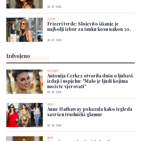
30. 07. 2026.
LJEPOTA
Frizeri tvrde: Slojevito šišanje je
najbolji izbor za tanku kosu nakon 50.
30. 07. 2026.
Izdvojeno
CELEBRITY
Antonija Čerkez otvorila dušu o ljubavi,
izdaji i uspjehu: "Malo je ljudi kojima
možete vjerovati"
05. 08. 2026.
MODA
Anne Hathaway pokazala kako izgleda
savršen trudnički glamur
05. 08. 2026.
MODA