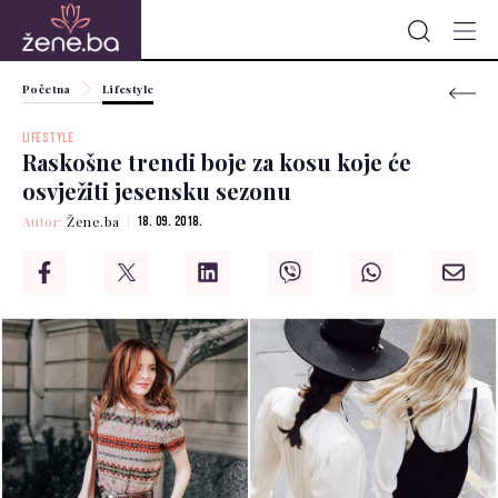
Početna
Lifestyle
LIFESTYLE
Raskošne trendi boje za kosu koje će
osvježiti jesensku sezonu
Autor:
Žene.ba
18. 09. 2018.