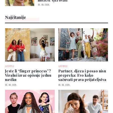
možete vjerovati"
05. 08. 2026.
Najčitanije
LIFESTYLE
LIFESTYLE
Jeste li “finger princess”?
Partner, djeca i posao nisu
Viralni izraz opisuje jednu
prepreka: Evo kako
naviku
sačuvati prava prijateljstva
05. 08. 2026.
06. 08. 2026.