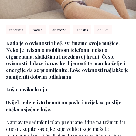
teretana
posao
obaveze
ishrana
odluke
Kada je o ovisnosti riječ, svi imamo svoje mušice.
Neko je ovisan o mobilnom telefonu, neko o
cigaretama, slatkišima i nezdravoj hrani. Često
ovisnosti dolaze iz navike, lijenosti te manjka želje i
energije da se promijenite. Loše ovisnosti najlakše je
zamijeniti dobrim odlukama
Loša navika broj 1
Uvijek jedete istu hranu na poslu i uvijek se poslije
ručka osjećate loše.
Napravite sedmični plan prehrane, idite na tržnicu i u
dućan, kupite sastojke koje volite i koje možete
pripremiti kod kuće. Nabavite odgovarajuće posude,