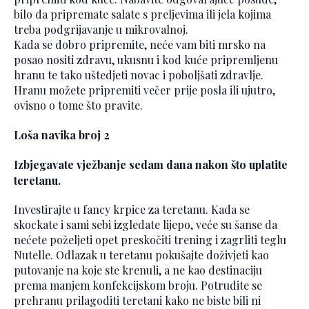
bilo da pripremate salate s preljevima ili jela kojima
treba podgrijavanje u mikrovalnoj.
Kada se dobro pripremite, neće vam biti mrsko na
posao nositi zdravu, ukusnu i kod kuće pripremljenu
hranu te tako uštedjeti novac i poboljšati zdravlje.
Hranu možete pripremiti večer prije posla ili ujutro,
ovisno o tome što pravite.
Loša navika broj 2
Izbjegavate vježbanje sedam dana nakon što uplatite
teretanu.
Investirajte u fancy krpice za teretanu. Kada se
skockate i sami sebi izgledate lijepo, veće su šanse da
nećete poželjeti opet preskočiti trening i zagrliti teglu
Nutelle. Odlazak u teretanu pokušajte doživjeti kao
putovanje na koje ste krenuli, a ne kao destinaciju
prema manjem konfekcijskom broju. Potrudite se
prehranu prilagoditi teretani kako ne biste bili ni