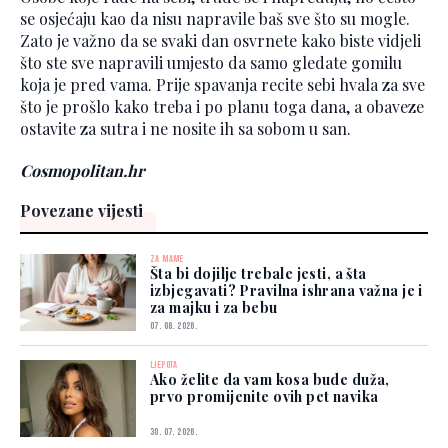
se osjećaju kao da nisu napravile baš sve što su mogle.
Zato je važno da se svaki dan osvrnete kako biste vidjeli
što ste sve napravili umjesto da samo gledate gomilu
koja je pred vama. Prije spavanja recite sebi hvala za sve
što je prošlo kako treba i po planu toga dana, a obaveze
ostavite za sutra i ne nosite ih sa sobom u san.
Cosmopolitan.hr
Povezane vijesti
ZA MAME
Šta bi dojilje trebale jesti, a šta
izbjegavati? Pravilna ishrana važna je i
za majku i za bebu
07. 08. 2026.
LJEPOTA
Ako želite da vam kosa bude duža,
prvo promijenite ovih pet navika
30. 07. 2026.