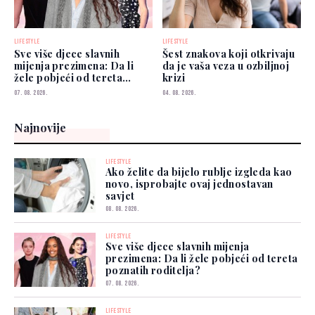
LIFESTYLE
LIFESTYLE
Sve više djece slavnih
Šest znakova koji otkrivaju
mijenja prezimena: Da li
da je vaša veza u ozbiljnoj
žele pobjeći od tereta
krizi
poznatih roditelja?
07. 08. 2026.
04. 08. 2026.
Najnovije
LIFESTYLE
Ako želite da bijelo rublje izgleda kao
novo, isprobajte ovaj jednostavan
savjet
08. 08. 2026.
LIFESTYLE
Sve više djece slavnih mijenja
prezimena: Da li žele pobjeći od tereta
poznatih roditelja?
07. 08. 2026.
LIFESTYLE