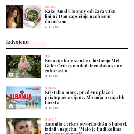
LIFESTYLE
Kako Amal Clooney održava vitku
liniju? Dan započinje neobičnim
doručkom
27. 07. 2026.
Izdvojeno
MODA
Kreacije koje su ušle u historiju Met
Gale: Ovih 15 modnih trenutaka se ne
zaboravlja
06. 08. 2026.
PUTOVANJA
Kristalno more, predivne plaže i
pristupačne cijene: Albanija osvaja bh.
turiste
06. 08. 2026.
CELEBRITY
Antonija Čerkez otvorila dušu o ljubavi,
izdaji i uspjehu: "Malo je ljudi kojima