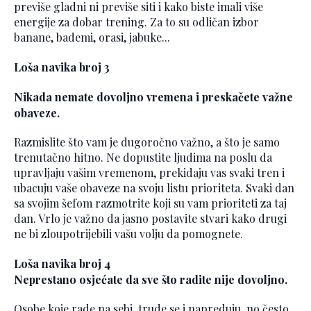
previše gladni ni previše siti i kako biste imali više
energije za dobar trening. Za to su odličan izbor
banane, bademi, orasi, jabuke...
Loša navika broj 3
Nikada nemate dovoljno vremena i preskačete važne
obaveze.
Razmislite što vam je dugoročno važno, a što je samo
trenutačno hitno. Ne dopustite ljudima na poslu da
upravljaju vašim vremenom, prekidaju vas svaki tren i
ubacuju vaše obaveze na svoju listu prioriteta. Svaki dan
sa svojim šefom razmotrite koji su vam prioriteti za taj
dan. Vrlo je važno da jasno postavite stvari kako drugi
ne bi zloupotrijebili vašu volju da pomognete.
Loša navika broj 4
Neprestano osjećate da sve što radite nije dovoljno.
Osobe koje rade na sebi, trude se i napreduju, no često