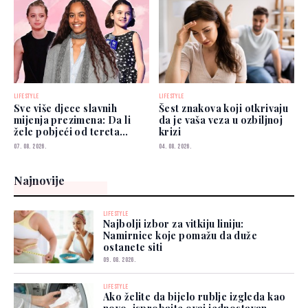
LIFESTYLE
LIFESTYLE
Sve više djece slavnih
Šest znakova koji otkrivaju
mijenja prezimena: Da li
da je vaša veza u ozbiljnoj
žele pobjeći od tereta
krizi
poznatih roditelja?
07. 08. 2026.
04. 08. 2026.
Najnovije
LIFESTYLE
Najbolji izbor za vitkiju liniju:
Namirnice koje pomažu da duže
ostanete siti
09. 08. 2026.
LIFESTYLE
Ako želite da bijelo rublje izgleda kao