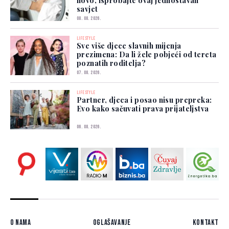
novo, isprobajte ovaj jednostavan
savjet
08. 08. 2026.
LIFESTYLE
Sve više djece slavnih mijenja
prezimena: Da li žele pobjeći od tereta
poznatih roditelja?
07. 08. 2026.
LIFESTYLE
Partner, djeca i posao nisu prepreka:
Evo kako sačuvati prava prijateljstva
06. 08. 2026.
O nama
Oglašavanje
Kontakt