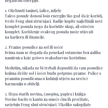
negativnu energiju.
1. Okrhnuti tanjuri, šalice, zdjele
Takvo posuđe donosi lošu energiju tko god da je koristi,
tvrde Feng shui stručnjaci. Radije kupite najjeftiniji novi
komplet posuđa nego da koristite skup, ali oštećen
komplet. Korištenje ovakvog posuđa može utjecati
na karijeru ili financije.
2. Prazne posudice za sol ili šećer
Svima nam se događa da ponekad ostanemo bez zaliha
namirnica koje gotovo svakodnevno koristimo.
Međutim, nikada ne bi trebali dopustiti da vam posudice
kojima držite sol i šećer budu potpuno prazne. Police s
praznim posudicama u kuhinji utječu na sreću i
harmoniju u obitelji.
3. Hrpa starih novina, časopisa, papira i knjiga
Novine bacite u kantu za smeće čim ih pročitate,
savjetuju Feng shui stručnjaci. Ukoliko sakupljate