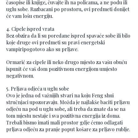
časopise ili knjige, čuvajte ih na policama, a ne podu ili
uglu sobe. Razbacani po prostoru, ovi predmeti donijet
će vam lošu energiju.
4. Cipele ispred vrata
Bez obzira da li su poredane ispred spavaće sobe ili bilo
koje druge ovi predmeti su pravi energetski
vampiripogotovo ako su prljave.
Ormarić za cipele ili neko drugo mjesto za vašu obuću
ispunit će vaš dom pozitivnom energijom umjesto
negativnom.
5. Prljava odjeća u uglu sobe
Ovo je jedna od važnijih stvari na koju Feng shui
stručnjaci upozoravaju. Možda je najlakše baciti prljavu
odjeću na pod u uglu sobe, ali treba da znate da se na
tom mjestu nestaje i sva pozitivna energija iz doma.
Trebali bismo imati mali prostor gdje ćemo odlagati
prljava odjeću za pranje poput košare za prljavo rublje.