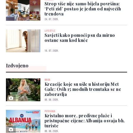
Strop više nije samo bijela površina:
‘Peti zid’ postao je jedan od najvećih
trendova
24. 07. 2026.
LIFESTYLE
Savjeti kako pomoći psu da mirno
ostane sam kod kuće
10. 07. 2026.
Izdvojeno
MODA
Kreacije koje su ušle u historiju Met
Gale: Ovih 15 modnih trenutaka se ne
zaboravlja
06. 08. 2026.
PUTOVANJA
Kristalno more, predivne plaže i
pristupačne cijene: Albanija osvaja bh.
turiste
06. 08. 2026.