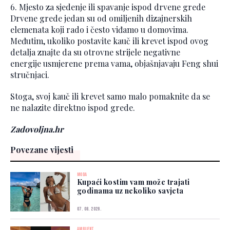
6. Mjesto za sjedenje ili spavanje ispod drvene grede
Drvene grede jedan su od omiljenih dizajnerskih
elemenata koji rado i često viđamo u domovima.
Međutim, ukoliko postavite kauč ili krevet ispod ovog
detalja znajte da su otrovne strijele negativne
energije usmjerene prema vama, objašnjavaju Feng shui
stručnjaci.
Stoga, svoj kauč ili krevet samo malo pomaknite da se
ne nalazite direktno ispod grede.
Zadovoljna.hr
Povezane vijesti
MODA
Kupaći kostim vam može trajati
godinama uz nekoliko savjeta
07. 08. 2026.
AMBIJENT