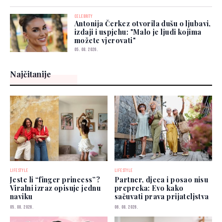
CELEBRITY
Antonija Čerkez otvorila dušu o ljubavi,
izdaji i uspjehu: "Malo je ljudi kojima
možete vjerovati"
05. 08. 2026.
Najčitanije
LIFESTYLE
LIFESTYLE
Jeste li “finger princess”?
Partner, djeca i posao nisu
Viralni izraz opisuje jednu
prepreka: Evo kako
naviku
sačuvati prava prijateljstva
05. 08. 2026.
06. 08. 2026.