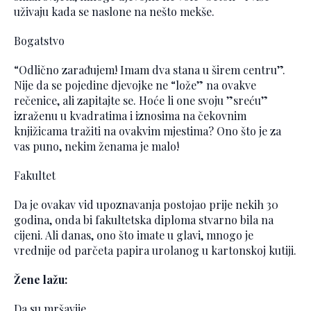
uživaju kada se naslone na nešto mekše.
Bogatstvo
“Odlično zarađujem! Imam dva stana u širem centru”.
Nije da se pojedine djevojke ne “lože” na ovakve
rečenice, ali zapitajte se. Hoće li one svoju ”sreću”
izraženu u kvadratima i iznosima na čekovnim
knjižicama tražiti na ovakvim mjestima? Ono što je za
vas puno, nekim ženama je malo!
Fakultet
Da je ovakav vid upoznavanja postojao prije nekih 30
godina, onda bi fakultetska diploma stvarno bila na
cijeni. Ali danas, ono što imate u glavi, mnogo je
vrednije od parčeta papira urolanog u kartonskoj kutiji.
Žene lažu:
Da su mršavije