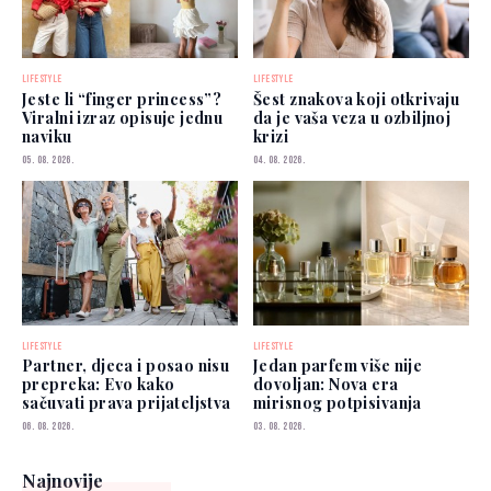
LIFESTYLE
LIFESTYLE
Jeste li “finger princess”?
Šest znakova koji otkrivaju
Viralni izraz opisuje jednu
da je vaša veza u ozbiljnoj
naviku
krizi
05. 08. 2026.
04. 08. 2026.
LIFESTYLE
LIFESTYLE
Partner, djeca i posao nisu
Jedan parfem više nije
prepreka: Evo kako
dovoljan: Nova era
sačuvati prava prijateljstva
mirisnog potpisivanja
06. 08. 2026.
03. 08. 2026.
Najnovije