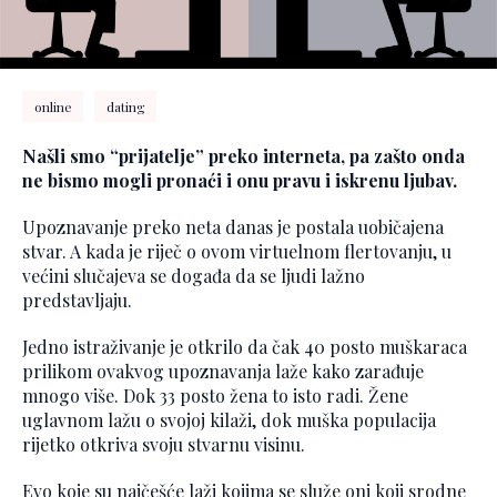
online
dating
Našli smo “prijatelje” preko interneta, pa zašto onda
ne bismo mogli pronaći i onu pravu i iskrenu ljubav.
Upoznavanje preko neta danas je postala uobičajena
stvar. A kada je riječ o ovom virtuelnom flertovanju, u
većini slučajeva se događa da se ljudi lažno
predstavljaju.
Jedno istraživanje je otkrilo da čak 40 posto muškaraca
prilikom ovakvog upoznavanja laže kako zarađuje
mnogo više. Dok 33 posto žena to isto radi. Žene
uglavnom lažu o svojoj kilaži, dok muška populacija
rijetko otkriva svoju stvarnu visinu.
Evo koje su najčešće laži kojima se služe oni koji srodne