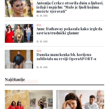
Antonija Čerkez otvorila dušu o ljubavi,
izdaji i uspjehu: "Malo je ljudi kojima
možete vjerovati"
05. 08. 2026.
MODA
Anne Hathaway pokazala kako izgleda
savršen trudnički glamur
05. 08. 2026.
MODA
Danska manekenka bh. korijena
zablistala na reviji OperaSPORT-a
05. 08. 2026.
Najčitanije