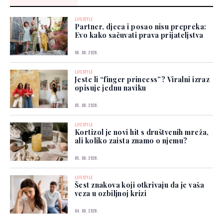
LIFESTYLE
Partner, djeca i posao nisu prepreka:
Evo kako sačuvati prava prijateljstva
06. 08. 2026.
LIFESTYLE
Jeste li “finger princess”? Viralni izraz
opisuje jednu naviku
05. 08. 2026.
LIFESTYLE
Kortizol je novi hit s društvenih mreža,
ali koliko zaista znamo o njemu?
05. 08. 2026.
LIFESTYLE
Šest znakova koji otkrivaju da je vaša
veza u ozbiljnoj krizi
04. 08. 2026.