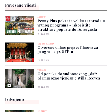
Povezane vijesti
AMBIJENT
Penny Plus pokreće veliku rasprodaju
vrtnog programa – iskoristite
atraktivne popuste do 16. augusta
21. 07. 2026.
KULTURA & ZABAVA
Otvorene online prijave filmova za
programe 32. SFF-a
28. 02. 2026.
VJENČANJA
Od poruka do sudbonosnog „da“:
Glamurozno vjenčanje Willa Reevea
08. 02. 2026.
Izdvojeno
CELEBRITY