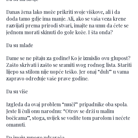
Danas žena lako može prikriti svoje viškove, ali i da
doda tamo gdje ima manje. Ali, ako se vaša veza krene
razvijati prema prirodi stvari, imajte na umu da ćete se
jednom morati skinuti do gole kože. I šta onda?
Da su mlađe
Dame se ne pitaju za godine! Ko je izmislio ovu glupost?
Zašto skrivati i zašto se sramiti svog rodnog lista. Stariti
lijepo sa stilom nije uopće teško. Jer onaj “duh” u vama
zapravo određuje vaše prave godine.
Da su više
Izgleda da ovaj problem “muči” pripadnike oba spola.
Jeste li čuli onu narodnu: “Otrov se drži u malim
bočicama”, stoga, uvijek se vodite tom parolom i nećete
omanuti.
Da imaju mnogo udvarača