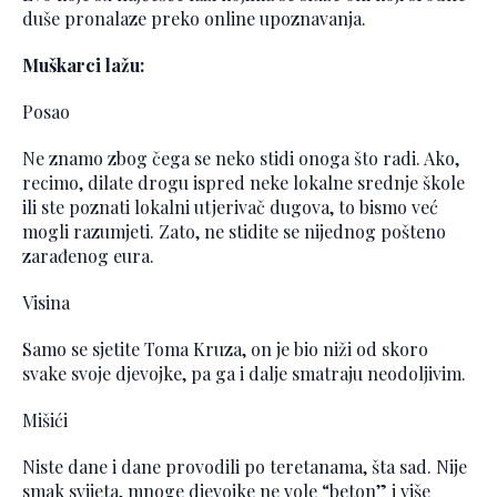
duše pronalaze preko online upoznavanja.
Muškarci lažu:
Posao
Ne znamo zbog čega se neko stidi onoga što radi. Ako,
recimo, dilate drogu ispred neke lokalne srednje škole
ili ste poznati lokalni utjerivač dugova, to bismo već
mogli razumjeti. Zato, ne stidite se nijednog pošteno
zarađenog eura.
Visina
Samo se sjetite Toma Kruza, on je bio niži od skoro
svake svoje djevojke, pa ga i dalje smatraju neodoljivim.
Mišići
Niste dane i dane provodili po teretanama, šta sad. Nije
smak svijeta, mnoge djevojke ne vole “beton” i više