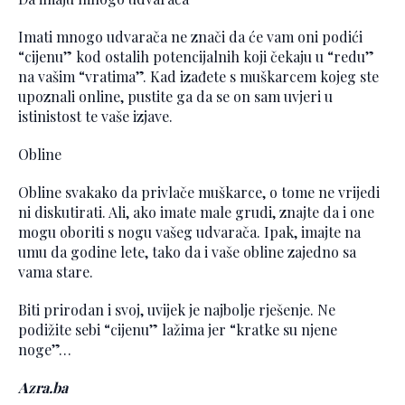
Imati mnogo udvarača ne znači da će vam oni podići
“cijenu” kod ostalih potencijalnih koji čekaju u “redu”
na vašim “vratima”. Kad izađete s muškarcem kojeg ste
upoznali online, pustite ga da se on sam uvjeri u
istinistost te vaše izjave.
Obline
Obline svakako da privlače muškarce, o tome ne vrijedi
ni diskutirati. Ali, ako imate male grudi, znajte da i one
mogu oboriti s nogu vašeg udvarača. Ipak, imajte na
umu da godine lete, tako da i vaše obline zajedno sa
vama stare.
Biti prirodan i svoj, uvijek je najbolje rješenje. Ne
podižite sebi “cijenu” lažima jer “kratke su njene
noge”…
Azra.ba