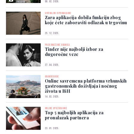
08. 02. 2026.
VIRTUALNO ISPROBAVANJE
Zara aplikacija dobila funkciju zbog
koje ćete zaboraviti odlazak u trgovinu
25. 12. 2025.
PREKORAČENJE GRANICA
Tinder nije najbolji izbor za
dugoročne veze
27. 04. 2025.
GRANDEGUIDE
Online savremena platforma vrhunskih
gastronomskih doživljaja i noćnog
života u BiH
14. 02. 2025.
ONLINE UPOZNAVANJE
Top 5 najboljih aplikacija za
pronalazak partnera
23. 01. 2025.