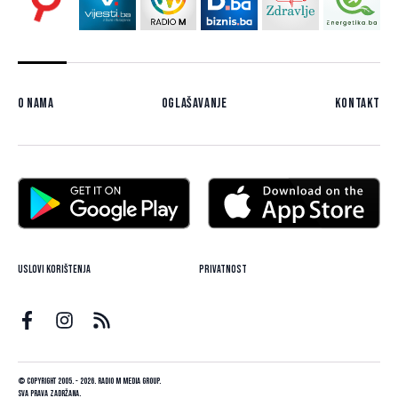
O nama
Oglašavanje
Kontakt
Uslovi korištenja
Privatnost
© Copyright 2005. - 2026. Radio M Media Group.
Sva prava zadržana.