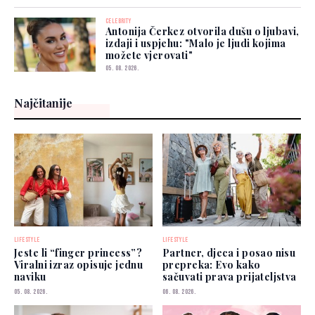
CELEBRITY
Antonija Čerkez otvorila dušu o ljubavi,
izdaji i uspjehu: "Malo je ljudi kojima
možete vjerovati"
05. 08. 2026.
Najčitanije
LIFESTYLE
LIFESTYLE
Jeste li “finger princess”?
Partner, djeca i posao nisu
Viralni izraz opisuje jednu
prepreka: Evo kako
naviku
sačuvati prava prijateljstva
05. 08. 2026.
06. 08. 2026.