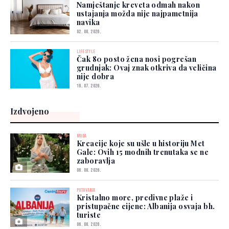
Namještanje kreveta odmah nakon
ustajanja možda nije najpametnija
navika
02. 08. 2026.
LIFESTYLE
Čak 80 posto žena nosi pogrešan
grudnjak: Ovaj znak otkriva da veličina
nije dobra
16. 07. 2026.
Izdvojeno
MODA
Kreacije koje su ušle u historiju Met
Gale: Ovih 15 modnih trenutaka se ne
zaboravlja
06. 08. 2026.
PUTOVANJA
Kristalno more, predivne plaže i
pristupačne cijene: Albanija osvaja bh.
turiste
06. 08. 2026.