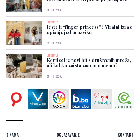
06. 08. 2026.
LIFESTYLE
Jeste li “finger princess”? Viralni izraz
opisuje jednu naviku
05. 08. 2026.
LIFESTYLE
Kortizol je novi hit s društvenih mreža,
ali koliko zaista znamo o njemu?
05. 08. 2026.
O nama
Oglašavanje
Kontakt