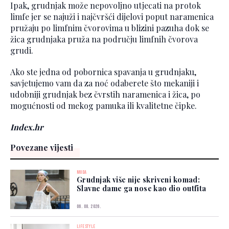
Ipak, grudnjak može nepovoljno utjecati na protok
limfe jer se najuži i najčvršći dijelovi poput naramenica
pružaju po limfnim čvorovima u blizini pazuha dok se
žica grudnjaka pruža na području limfnih čvorova
grudi.
Ako ste jedna od pobornica spavanja u grudnjaku,
savjetujemo vam da za noć odaberete što mekaniji i
udobniji grudnjak bez čvrstih naramenica i žica, po
mogućnosti od mekog pamuka ili kvalitetne čipke.
Index.hr
Povezane vijesti
MODA
Grudnjak više nije skriveni komad:
Slavne dame ga nose kao dio outfita
06. 08. 2026.
LIFESTYLE