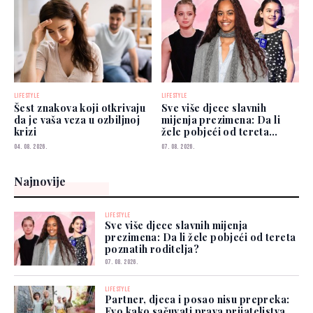
LIFESTYLE
LIFESTYLE
Šest znakova koji otkrivaju
Sve više djece slavnih
da je vaša veza u ozbiljnoj
mijenja prezimena: Da li
krizi
žele pobjeći od tereta
poznatih roditelja?
04. 08. 2026.
07. 08. 2026.
Najnovije
LIFESTYLE
Sve više djece slavnih mijenja
prezimena: Da li žele pobjeći od tereta
poznatih roditelja?
07. 08. 2026.
LIFESTYLE
Partner, djeca i posao nisu prepreka:
Evo kako sačuvati prava prijateljstva