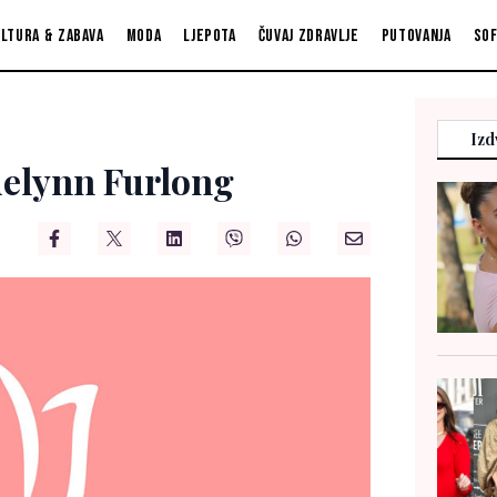
ltura & zabava
Moda
Ljepota
Čuvaj zdravlje
Putovanja
So
Izd
adelynn Furlong