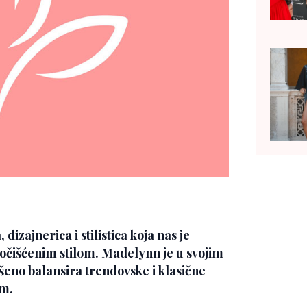
dizajnerica i stilistica koja nas je
ročišćenim stilom. Madelynn je u svojim
eno balansira trendovske i klasične
om.