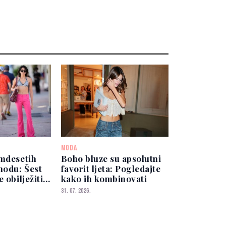
MODA
amdesetih
Boho bluze su apsolutni
modu: Šest
favorit ljeta: Pogledajte
 obilježiti
kako ih kombinovati
31. 07. 2026.