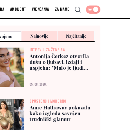
fra
Ambijent
Vjenčanja
Za mame
Najnovije
Najčitanije
vojeno
INTERVJU ZA ŽENE.BA
Antonija Čerkez otvorila
dušu o ljubavi, izdaji i
uspjehu: "Malo je ljudi
kojima možete vjerovati"
05. 08. 2026.
OPUŠTENO I MODERNO
Anne Hathaway pokazala
kako izgleda savršen
trudnički glamur