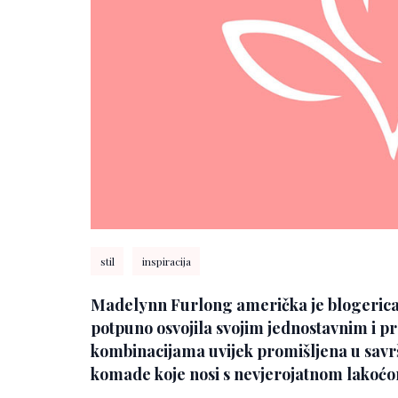
stil
inspiracija
Madelynn Furlong
američka je blogerica, 
potpuno osvojila svojim jednostavnim i p
kombinacijama uvijek promišljena u savrš
komade koje nosi s nevjerojatnom lakoć