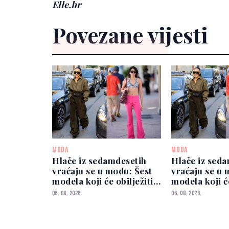
Elle.hr
Povezane vijesti
MODA
MODA
Hlače iz sedamdesetih
Hlače iz sed
vraćaju se u modu: Šest
vraćaju se u 
modela koji će obilježiti
modela koji će
sezonu
sezonu
06. 08. 2026.
06. 08. 2026.