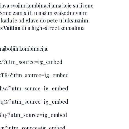
ava svojim kombinacijama koje su lišene
 možemo zamisliti u našim svakodnevnim
 kada je od glave do pete u luksuznim
s Vuitton
ili u high-street komadima
ajboljih kombinacija.
x9z/?utm_source=ig_embed
AxTR/?utm_source=ig_embed
ARhw/?utm_source=ig_embed
ABqC/?utm_source=ig_embed
A8lq/?utm_source=ig_embed
Zvr/?utm_source=ig_embed