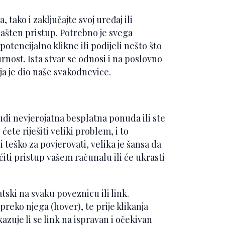
, tako i zaključajte svoj uređaj ili
ašten pristup. Potrebno je svega
potencijalno klikne ili podijeli nešto što
urnost. Ista stvar se odnosi i na poslovno
ja je dio naše svakodnevice.
udi nevjerojatna besplatna ponuda ili ste
ete riješiti veliki problem, i to
 teško za povjerovati, velika je šansa da
iti pristup vašem računalu ili će ukrasti
tski na svaku poveznicu ili link.
e preko njega (hover), te prije klikanja
azuje li se link na ispravan i očekivan