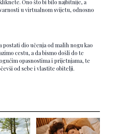
liknete. Ono što bi bilo najbitnije, a
stvarnosti u virtualnom svijetu, odnosno
a postati dio učenja od malih nogu kao
azimo cestu, a da bismo došli do te
mogućim opasnostima i prijetnjama, te
evši od sebe i vlastite obitelji.