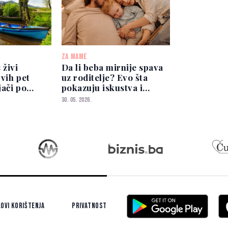
ZA MAME
 živi
Da li beba mirnije spava
vih pet
uz roditelje? Evo šta
jači po
pokazuju iskustva i
istraživanja
30. 05. 2026.
ovi korištenja
Privatnost