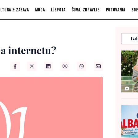
ltura & zabava
Moda
Ljepota
Čuvaj zdravlje
Putovanja
So
Izd
na internetu?