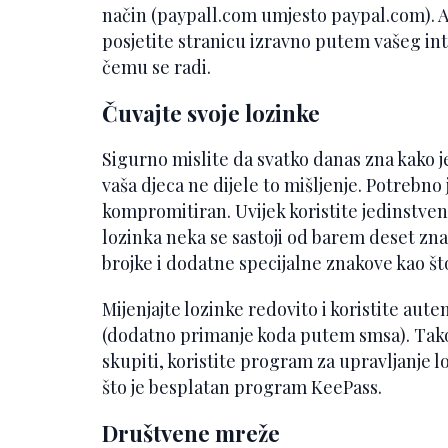
način (paypall.com umjesto paypal.com). Ak
posjetite stranicu izravno putem vašeg in
čemu se radi.
Čuvajte svoje lozinke
Sigurno mislite da svatko danas zna kako j
vaša djeca ne dijele to mišljenje. Potrebno
kompromitiran. Uvijek koristite jedinstvenu
lozinka neka se sastoji od barem deset znak
brojke i dodatne specijalne znakove kao što 
Mijenjajte lozinke redovito i koristite aut
(dodatno primanje koda putem smsa). Tako
skupiti, koristite program za upravljanje 
što je besplatan program KeePass.
Društvene mreže