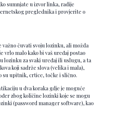
o sumnjate u izvor linka, radije
ternetskog preglednika i provjerite o
e važno čuvati svoju lozinku, ali možda
 je vrlo malo kako bi vaš uređaj postao
 lozinku za svaki uređaj ili uslugu, a ta
ova koji sadrže slova (velika i mala),
su upitnik, crtice, točke i slično.
entikaciju u dva koraka gdje je moguće
đer zbog količine lozinki koje se mogu
lozinki (password manager software), kao