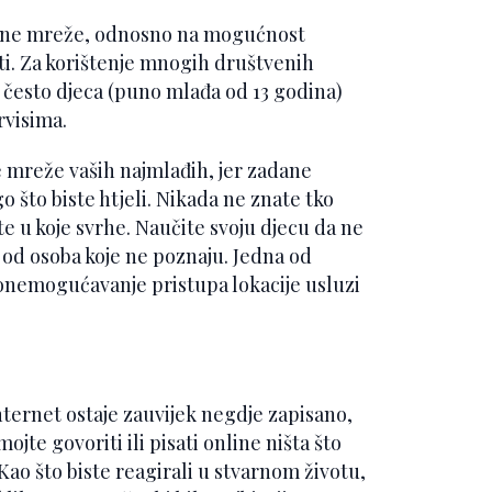
tvene mreže, odnosno na mogućnost
sti. Za korištenje mnogih društvenih
i često djeca (puno mlađa od 13 godina)
rvisima.
 mreže vaših najmlađih, jer zadane
o što biste htjeli. Nikada ne znate tko
 te u koje svrhe. Naučite svoju djecu da ne
ve od osoba koje ne poznaju. Jedna od
 onemogućavanje pristupa lokacije usluzi
nternet ostaje zauvijek negdje zapisano,
mojte govoriti ili pisati online ništa što
. Kao što biste reagirali u stvarnom životu,