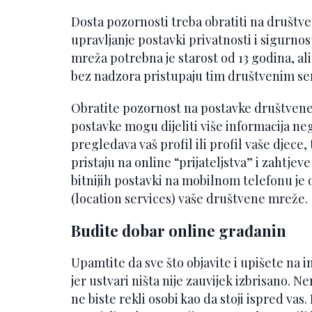
Dosta pozornosti treba obratiti na druš
upravljanje postavki privatnosti i sigurno
mreža potrebna je starost od 13 godina, al
bez nadzora pristupaju tim društvenim se
Obratite pozornost na postavke društvene
postavke mogu dijeliti više informacija neg
pregledava vaš profil ili profil vaše djece,
pristaju na online “prijateljstva” i zahtje
bitnijih postavki na mobilnom telefonu je
(location services) vaše društvene mreže.
Budite dobar online građanin
Upamtite da sve što objavite i upišete na i
jer ustvari ništa nije zauvijek izbrisano. Ne
ne biste rekli osobi kao da stoji ispred vas