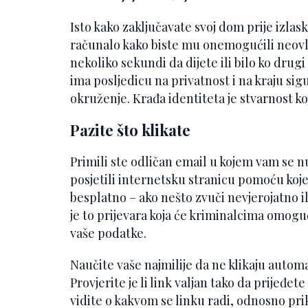
Isto kako zaključavate svoj dom prije izlaska
računalo kako biste mu onemogućili neovl
nekoliko sekundi da dijete ili bilo ko drugi 
ima posljedicu na privatnost i na kraju sig
okruženje. Krađa identiteta je stvarnost ko
Pazite što klikate
Primili ste odličan email u kojem vam se n
posjetili internetsku stranicu pomoću koje ć
besplatno – ako nešto zvuči nevjerojatno ili
je to prijevara koja će kriminalcima omoguć
vaše podatke.
Naučite vaše najmilije da ne klikaju automa
Provjerite je li link valjan tako da prijeđet
vidite o kakvom se linku radi, odnosno prik