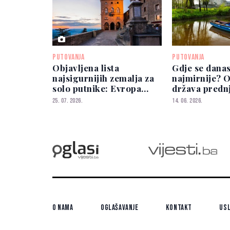
PUTOVANJA
PUTOVANJA
Objavljena lista
Gdje se danas
najsigurnijih zemalja za
najmirnije? O
solo putnike: Evropa
država predn
dominira
sigurnosti
25. 07. 2026.
14. 06. 2026.
O nama
Oglašavanje
Kontakt
Usl