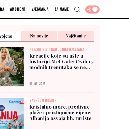
fra
Ambijent
Vjenčanja
Za mame
Najnovije
Najčitanije
vojeno
NEIZBRISIV TRAG JOHNA GALLIANA
Kreacije koje su ušle u
historiju Met Gale: Ovih 15
modnih trenutaka se ne
zaboravlja
06. 08. 2026.
SAVRŠEN ODMOR
Kristalno more, predivne
plaže i pristupačne cijene:
Albanija osvaja bh. turiste