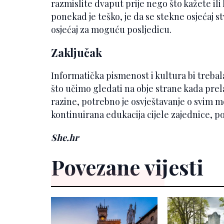
razmislite dvaput prije nego što kažete ili k
ponekad je teško, je da se stekne osjećaj 
osjećaj za moguću posljedicu.
Zaključak
Informatička pismenost i kultura bi trebal
što učimo gledati na obje strane kada prel
razine, potrebno je osvještavanje o svim 
kontinuirana edukacija cijele zajednice, poč
She.hr
Povezane vijesti