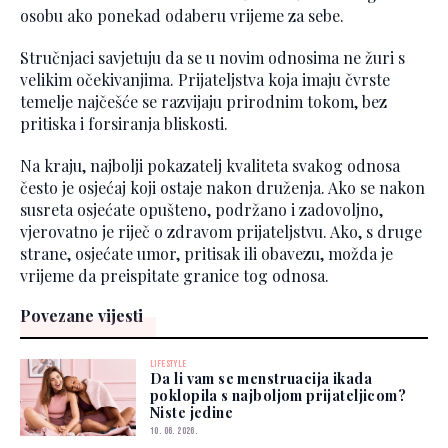
osobu ako ponekad odaberu vrijeme za sebe.
Stručnjaci savjetuju da se u novim odnosima ne žuri s
velikim očekivanjima. Prijateljstva koja imaju čvrste
temelje najčešće se razvijaju prirodnim tokom, bez
pritiska i forsiranja bliskosti.
Na kraju, najbolji pokazatelj kvaliteta svakog odnosa
često je osjećaj koji ostaje nakon druženja. Ako se nakon
susreta osjećate opušteno, podržano i zadovoljno,
vjerovatno je riječ o zdravom prijateljstvu. Ako, s druge
strane, osjećate umor, pritisak ili obavezu, možda je
vrijeme da preispitate granice tog odnosa.
Povezane vijesti
LIFESTYLE
Da li vam se menstruacija ikada
poklopila s najboljom prijateljicom?
Niste jedine
10. 06. 2026.