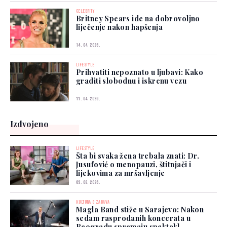
CELEBRITY
Britney Spears ide na dobrovoljno
liječenje nakon hapšenja
14. 04. 2026.
LIFESTYLE
Prihvatiti nepoznato u ljubavi: Kako
graditi slobodnu i iskrenu vezu
11. 04. 2026.
Izdvojeno
LIFESTYLE
Šta bi svaka žena trebala znati: Dr.
Jusufović o menopauzi, štitnjači i
lijekovima za mršavljenje
09. 08. 2026.
KULTURA & ZABAVA
Magla Band stiže u Sarajevo: Nakon
sedam rasprodanih koncerata u
Beogradu spremaju spektakl