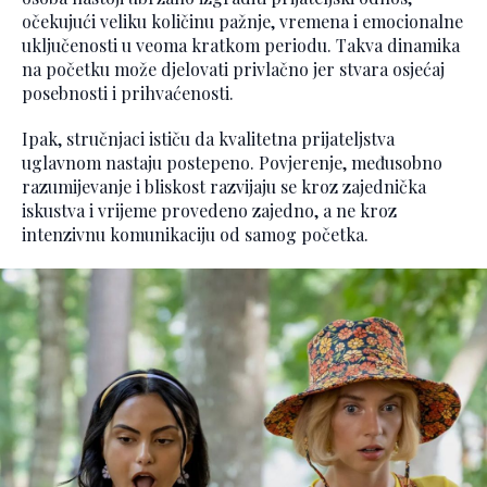
očekujući veliku količinu pažnje, vremena i emocionalne
uključenosti u veoma kratkom periodu. Takva dinamika
na početku može djelovati privlačno jer stvara osjećaj
posebnosti i prihvaćenosti.
Ipak, stručnjaci ističu da kvalitetna prijateljstva
uglavnom nastaju postepeno. Povjerenje, međusobno
razumijevanje i bliskost razvijaju se kroz zajednička
iskustva i vrijeme provedeno zajedno, a ne kroz
intenzivnu komunikaciju od samog početka.