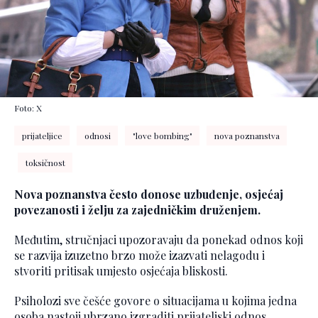
Foto: X
prijateljice
odnosi
"love bombing"
nova poznanstva
toksičnost
Nova poznanstva često donose uzbuđenje, osjećaj
povezanosti i želju za zajedničkim druženjem.
Međutim, stručnjaci upozoravaju da ponekad odnos koji
se razvija izuzetno brzo može izazvati nelagodu i
stvoriti pritisak umjesto osjećaja bliskosti.
Psiholozi sve češće govore o situacijama u kojima jedna
osoba nastoji ubrzano izgraditi prijateljski odnos,