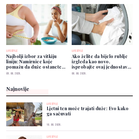
LIFESTYLE
LIFESTYLE
Najbolji izbor za vitkiju
Ako želite da bijelo rublje
liniju: Namirnice koje
izgleda kao novo,
pomažu da duže ostanete
isprobajte ovaj jednostavan
siti
savjet
09. 08. 2026.
08. 08. 2026.
Najnovije
LIFESTYLE
Ljetni ten može trajati duže: Evo kako
ga sačuvati
10. 08. 2026.
LIFESTYLE