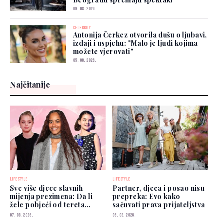
09. 08. 2026.
CELEBRITY
Antonija Čerkez otvorila dušu o ljubavi,
izdaji i uspjehu: "Malo je ljudi kojima
možete vjerovati"
05. 08. 2026.
Najčitanije
LIFESTYLE
LIFESTYLE
Sve više djece slavnih
Partner, djeca i posao nisu
mijenja prezimena: Da li
prepreka: Evo kako
žele pobjeći od tereta
sačuvati prava prijateljstva
poznatih roditelja?
07. 08. 2026.
06. 08. 2026.