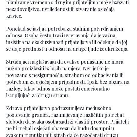
planiranje vremena s drugim prijateljima može izazvati
nezadovoljstvo, uvrijeđenost ili stvaranje osjećaja
krivice.
Ponekad se javlja i potreba za stalnim potvrđivanjem
odnosa. Osoba često traži uvjeravanja da je važna,
insistira na ekskluzivnosti prijateljstva ili očekuje da joj
se daje prednost u odnosu na druge ljude iz okruženja.
Stručnjaci naglašavaju da ovakvo ponašanje ne mora
nužno proizlaziti iz loših namjera. Nerijetko je
povezano s nesigurnošću, strahom od odbacivanja ili
potrebom za osjećajem pripadnosti. Ipak, bez obzira na
razlog, takav odnos može postati emocionalno
iscrpljujući za drugu stranu.
Zdravo prijateljstvo podrazumijeva međusobno
poštovanje granica, razumijevanje različitih potreba i
slobodu da svaka osoba zadrži vlastiti prostor. Prijatelji
ne bi trebali osjećati obavezu da budu dostupni u
svakom trenutku niti strah da će razočarati drugu