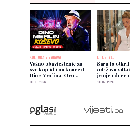
KULTURA & ZABAVA
LIFESTYLE
Važno obavještenje za
Sara Jo otkri
sve koji idu na koncert
održava vitku
Dine Merlina: Ovo
je njen dnevn
morate znati prije
30. 07. 2026.
10. 07. 2026.
dolaska