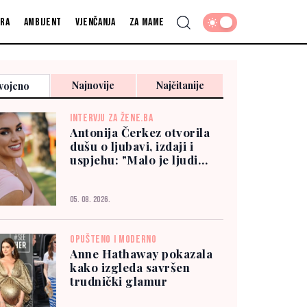
fra
Ambijent
Vjenčanja
Za mame
Najnovije
Najčitanije
vojeno
INTERVJU ZA ŽENE.BA
Antonija Čerkez otvorila
dušu o ljubavi, izdaji i
uspjehu: "Malo je ljudi
kojima možete vjerovati"
05. 08. 2026.
OPUŠTENO I MODERNO
Anne Hathaway pokazala
kako izgleda savršen
trudnički glamur