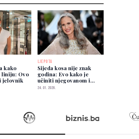
LJEPOTA
la kako
Sijeda kosa nije znak
 liniju: Ovo
godina: Evo kako je
i jelovnik
učiniti njegovanom i
modernom
24. 01. 2026.