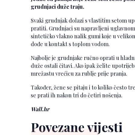
grudnjaci duže traju.
Svaki grudnjak dolazi s vlastitim setom upu
pratiti. Grudnjaci su napravljeni uglavnom
sintetičko vlakno nalik gumi koje u velik
dođe u kontakt s toplom vodom.
Najbolje je grudnjake ručno oprati u hladnoj
duže ostali čitavi. Ako ipak želite upotrije
mrežastu vrećicu za rublje prije pranja.
Također, žene se pitaju i to koliko često t
se prati ih nakon tri do četiri nošenja.
Wall.hr
Povezane vijesti