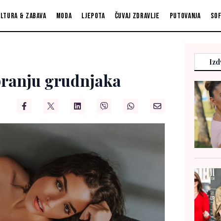
ltura & zabava
Moda
Ljepota
Čuvaj zdravlje
Putovanja
So
Izd
 pranju grudnjaka