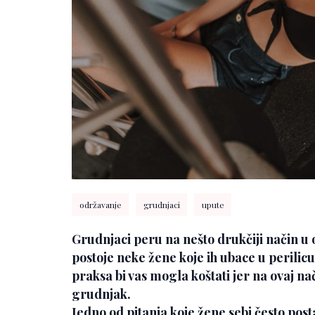
održavanje
grudnjaci
upute
Grudnjaci peru na nešto drukčiji način u 
postoje neke žene koje ih ubace u perilicu
praksa bi vas mogla koštati jer na ovaj na
grudnjak.
Jedno od pitanja koje žene sebi često posta