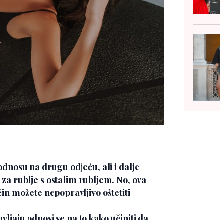
odnosu na drugu odjeću, ali i dalje
 za rublje s ostalim rubljem. No, ova
čin možete nepopravljivo oštetiti
vljaju odnosi se na to kako učiniti da