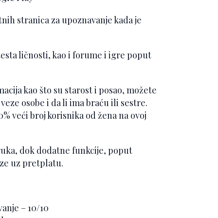
atnih stranica za upoznavanje kada je
esta ličnosti, kao i forume i igre poput
acija kao što su starost i posao, možete
ze osobe i da li ima braću ili sestre.
 veći broj korisnika od žena na ovoj
ruka, dok dodatne funkcije, poput
aze uz pretplatu.
anje – 10/10