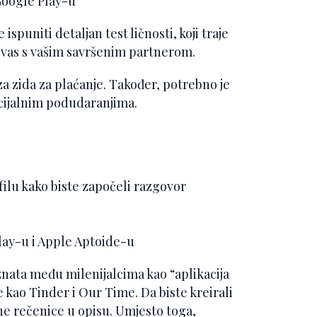
Google Play-u
ispuniti detaljan test ličnosti, koji traje
ti vas s vašim savršenim partnerom.
 iza zida za plaćanje. Također, potrebno je
ncijalnim podudaranjima.
ilu kako biste započeli razgovor
ay-u i Apple Aptoide-u
nata među milenijalcima kao “aplikacija
e kao Tinder i Our Time. Da biste kreirali
edne rečenice u opisu. Umjesto toga,