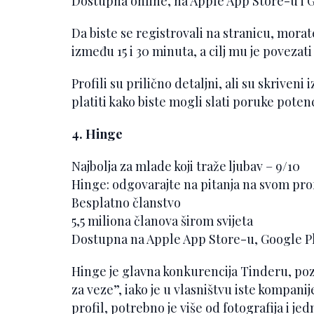
Dostupna online, na Apple App Store-u i 
Da biste se registrovali na stranicu, morate 
između 15 i 30 minuta, a cilj mu je poveza
Profili su prilično detaljni, ali su skriveni
platiti kako biste mogli slati poruke pote
4. Hinge
Najbolja za mlade koji traže ljubav – 9/10
Hinge: odgovarajte na pitanja na svom prof
Besplatno članstvo
5,5 miliona članova širom svijeta
Dostupna na Apple App Store-u, Google Pl
Hinge je glavna konkurencija Tinderu, poz
za veze”, iako je u vlasništvu iste kompanij
profil, potrebno je više od fotografija i j