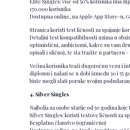
Elite Singles: više od 50% korisnika ima d
170.000 korisnika
Dostupna online, na Apple App Store-u, G
Stranica koristi test ličnosti za spajanje k
Detaljni test kompatibilnosti uzima u obzir
optimistični, ambiciozni, kakve su vam druš
opisali i slično), te šta tražite u partneru –
Većina korisnika traži dugoročnu vezu i in
diplomu i nalazi se u dobi između 30 i 55 g
biste mogli slati poruke svojim podudaranji
4. Silver Singles
Najbolja za osobe starije od 50 godina koje 
Silver Singles: koristi testove ličnosti za s
Besplatno članstvo (ograničeno)