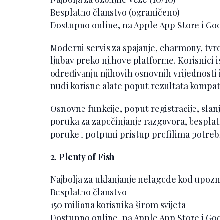
Besplatno članstvo (ograničeno)
Dostupno online, na Apple App Store i Go
Moderni servis za spajanje, eharmony, tvrd
ljubav preko njihove platforme. Korisnici 
određivanju njihovih osnovnih vrijednosti 
nudi korisne alate poput rezultata kompatibi
Osnovne funkcije, poput registracije, slan
poruka za započinjanje razgovora, bespla
poruke i potpuni pristup profilima potrebn
2. Plenty of Fish
Najbolja za uklanjanje nelagode kod upozn
Besplatno članstvo
150 miliona korisnika širom svijeta
Dostupno online, na Apple App Store i Go