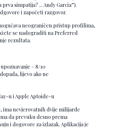
 prva simpatija? ... Andy Garcia”).
odgovore i započeti razgovor.
omogućava neograničen pristup profilima,
ožete se nadograditi na Preferred
nje rezultata.
o upoznavanje – 8/10
dopada, lijevo ako ne
ay-u i Apple Aptoide-u
e, ima nevjerovatnih dvije milijarde
cima da prevuku desno prema
ju i dogovore za izlazak. Aplikacija je