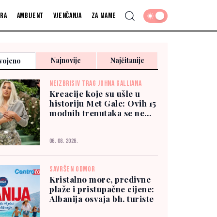
fra
Ambijent
Vjenčanja
Za mame
Najnovije
Najčitanije
vojeno
NEIZBRISIV TRAG JOHNA GALLIANA
Kreacije koje su ušle u
historiju Met Gale: Ovih 15
modnih trenutaka se ne
zaboravlja
06. 08. 2026.
SAVRŠEN ODMOR
Kristalno more, predivne
plaže i pristupačne cijene:
Albanija osvaja bh. turiste