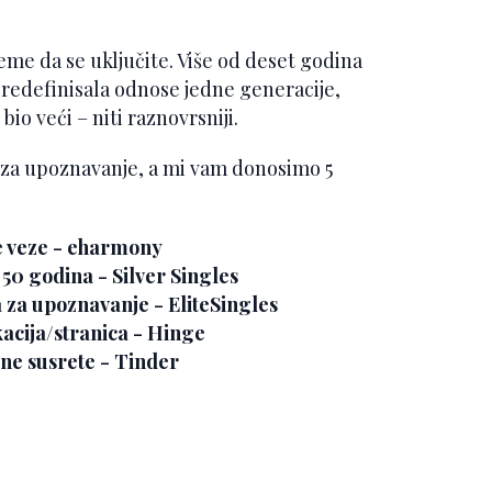
jeme da se uključite. Više od deset godina
e redefinisala odnose jedne generacije,
bio veći – niti raznovrsniji.
e za upoznavanje, a mi vam donosimo 5
ne veze - eharmony
 50 godina - Silver Singles
za upoznavanje - EliteSingles
kacija/stranica - Hinge
ne susrete - Tinder