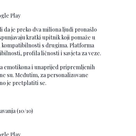
ogle Play
i da je preko dva miliona ljudi pronašlo
ispunjavaju kratki upitnik koji pomaže u
i kompatibilnosti s drugima. Platforma
lnosti, profila ličnosti i savjeta za veze.
ja emotikona i unaprijed pripremljenih
tne su. Međutim, za personalizovane
o je pretplatiti se.
avanja (10/10)
ogle Play