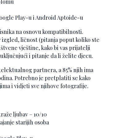
iplomu
oogle Play-u i Android Aptoide-u
orisnika na osnovu kompatibilnosti.
 izgled, ličnost (pitanja poput koliko ste
tvene vještine, kako bi vas prijatelji
 uključujući i pitanje da li želite djecu.
telektualnog partnera, a 85% njih ima
odina. Potrebno je pretplatiti se kako
ma i vidjeti sve njihove fotografije.
traže ljubav – 10/10
pajanje starijih osoba