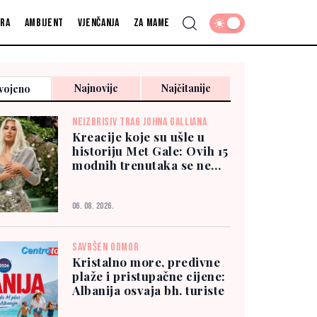
fra
Ambijent
Vjenčanja
Za mame
Najnovije
Najčitanije
vojeno
NEIZBRISIV TRAG JOHNA GALLIANA
Kreacije koje su ušle u
historiju Met Gale: Ovih 15
modnih trenutaka se ne
zaboravlja
06. 08. 2026.
SAVRŠEN ODMOR
Kristalno more, predivne
plaže i pristupačne cijene:
Albanija osvaja bh. turiste