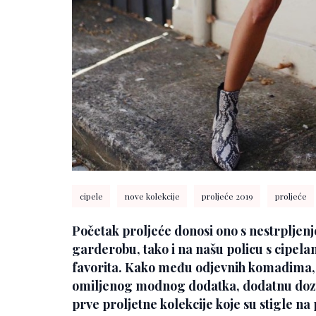
cipele
nove kolekcije
proljeće 2019
proljeće
Početak proljeće donosi ono s nestrpljen
garderobu, tako i na našu policu s cipelam
favorita. Kako među odjevnih komadima,
omiljenog modnog dodatka, dodatnu dozu 
prve proljetne kolekcije koje su stigle na 