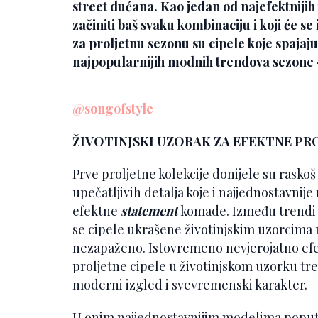
street dućana. Kao jedan od najefektnijih 
začiniti baš svaku kombinaciju i koji će s
za proljetnu sezonu su cipele koje spajaj
najpopularnijih modnih trendova sezone –
@songofstyle
ŽIVOTINJSKI UZORAK ZA EFEKTNE PR
Prve proljetne kolekcije donijele su raskoš 
upečatljivih detalja koje i najjednostavnij
efektne
statement
komade. Između trendi m
se cipele ukrašene životinjskim uzorcima u
nezapaženo. Istovremeno nevjerojatno efek
proljetne cipele u životinjskom uzorku tren
moderni izgled i svevremenski karakter.
U onim najjednostavnijim modelima poput