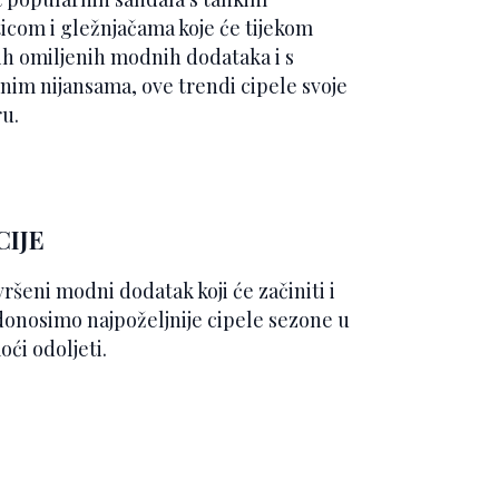
icom i gležnjačama koje će tijekom
ših omiljenih modnih dodataka i s
nim nijansama, ove trendi cipele svoje
ru.
CIJE
vršeni modni dodatak koji će začiniti i
 donosimo najpoželjnije cipele sezone u
ći odoljeti.