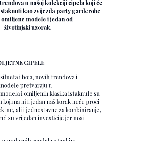
trendova u našoj kolekciji cipela koji će
e istaknuti kao zvijezda party garderobe
u omiljene modele i jedan od
 životinjski uzorak.
OLJETNE CIPELE
silueta i boja, novih trendova i
e modele pretvaraju u
odela i omiljenih klasika istaknule su
 kojima niti jedan naš korak neće proći
tne, ali i jednostavne za kombiniranje,
d su vrijedan investicije jer nosi
 popularnih sandala s tankim