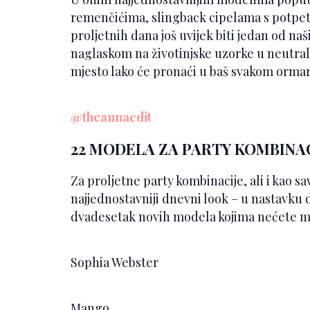
remenčićima, slingback cipelama s potpet
proljetnih dana još uvijek biti jedan od na
naglaskom na životinjske uzorke u neutral
mjesto lako će pronaći u baš svakom orma
@theannaedit
22 MODELA ZA PARTY KOMBINA
Za proljetne party kombinacije, ali i kao sa
najjednostavniji dnevni look – u nastavku
dvadesetak novih modela kojima nećete mo
Sophia Webster
Mango