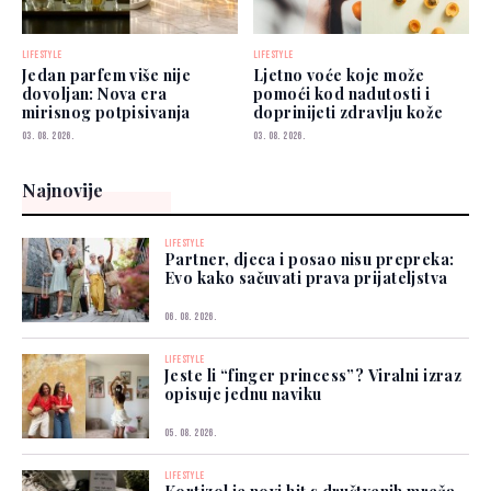
LIFESTYLE
LIFESTYLE
Jedan parfem više nije
Ljetno voće koje može
dovoljan: Nova era
pomoći kod nadutosti i
mirisnog potpisivanja
doprinijeti zdravlju kože
03. 08. 2026.
03. 08. 2026.
Najnovije
LIFESTYLE
Partner, djeca i posao nisu prepreka:
Evo kako sačuvati prava prijateljstva
06. 08. 2026.
LIFESTYLE
Jeste li “finger princess”? Viralni izraz
opisuje jednu naviku
05. 08. 2026.
LIFESTYLE