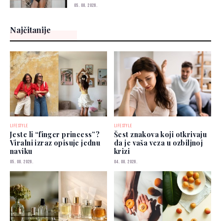
05. 08. 2026.
Najčitanije
LIFESTYLE
LIFESTYLE
Jeste li “finger princess”?
Šest znakova koji otkrivaju
Viralni izraz opisuje jednu
da je vaša veza u ozbiljnoj
naviku
krizi
05. 08. 2026.
04. 08. 2026.