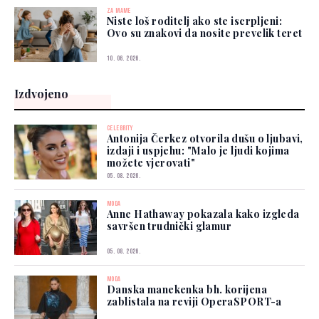
ZA MAME
Niste loš roditelj ako ste iscrpljeni:
Ovo su znakovi da nosite prevelik teret
10. 06. 2026.
Izdvojeno
CELEBRITY
Antonija Čerkez otvorila dušu o ljubavi,
izdaji i uspjehu: "Malo je ljudi kojima
možete vjerovati"
05. 08. 2026.
MODA
Anne Hathaway pokazala kako izgleda
savršen trudnički glamur
05. 08. 2026.
MODA
Danska manekenka bh. korijena
zablistala na reviji OperaSPORT-a