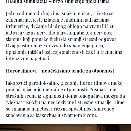
Hladna stimulacija – brzo smirenje tijela i uma
Jedna od metoda koja ima snažan efekat, a često se
zanemaruje, jeste izlaganje hladnim nadražajima.
Primjerice, držanje hladnog obloga na vratu ili licu
aktivira vagus nerv, dio parasimpatičkog nervnog
sistema koji pomaže tijelu da smanji stresni odgovor.
Ovaj pristup može dovesti do smanjenja pulsa,
opuštanja mišića i osjećaja smirenosti čak i u trenucima
intenzivne napetosti.
Horor filmovi – neočekivano oruđe za otpornost
Iako zvuči paradoksalno, gledanje horor filmova može
pomoći u jačanju mentalne otpornosti. Posmatranje
strašnih scena iz sigurnosti doma omogućava mozgu da
"vježba" reakciju na neočekivane i stresne situacije. Time
se smanjuje napetost i razvija sposobnost smirenog
suočavanja sa izazovima u stvarnom životu.