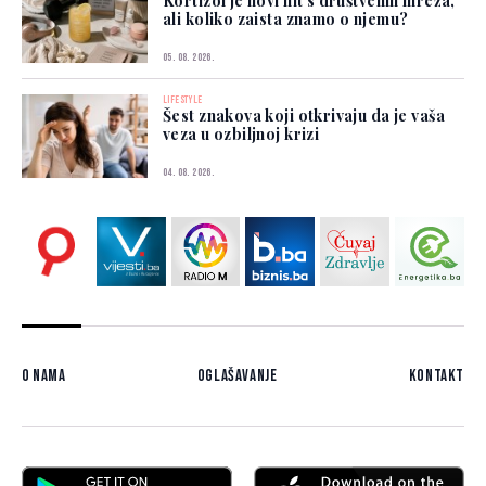
Kortizol je novi hit s društvenih mreža,
ali koliko zaista znamo o njemu?
05. 08. 2026.
LIFESTYLE
Šest znakova koji otkrivaju da je vaša
veza u ozbiljnoj krizi
04. 08. 2026.
O nama
Oglašavanje
Kontakt