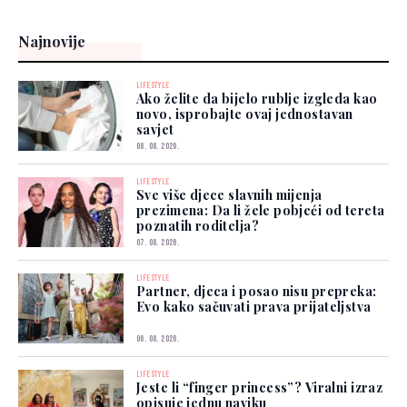
Najnovije
LIFESTYLE
Ako želite da bijelo rublje izgleda kao
novo, isprobajte ovaj jednostavan
savjet
08. 08. 2026.
LIFESTYLE
Sve više djece slavnih mijenja
prezimena: Da li žele pobjeći od tereta
poznatih roditelja?
07. 08. 2026.
LIFESTYLE
Partner, djeca i posao nisu prepreka:
Evo kako sačuvati prava prijateljstva
06. 08. 2026.
LIFESTYLE
Jeste li “finger princess”? Viralni izraz
opisuje jednu naviku