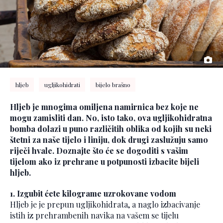
hljeb
ugljikohidrati
bijelo brašno
Hljeb je mnogima omiljena namirnica bez koje ne
mogu zamisliti dan. No, isto tako, ova ugljikohidratna
bomba dolazi u puno različitih oblika od kojih su neki
štetni za naše tijelo i liniju, dok drugi zaslužuju samo
riječi hvale. Doznajte što će se dogoditi s vašim
tijelom ako iz prehrane u potpunosti izbacite bijeli
hljeb.
1. Izgubit ćete kilograme uzrokovane vodom
Hljeb je je prepun ugljikohidrata, a naglo izbacivanje
istih iz prehrambenih navika na vašem se tijelu