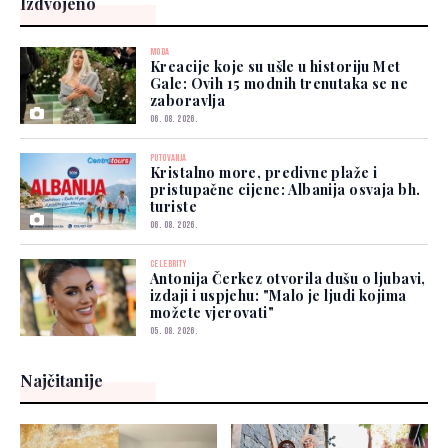
Izdvojeno
MODA
Kreacije koje su ušle u historiju Met
Gale: Ovih 15 modnih trenutaka se ne
zaboravlja
06. 08. 2026.
PUTOVANJA
Kristalno more, predivne plaže i
pristupačne cijene: Albanija osvaja bh.
turiste
06. 08. 2026.
CELEBRITY
Antonija Čerkez otvorila dušu o ljubavi,
izdaji i uspjehu: "Malo je ljudi kojima
možete vjerovati"
05. 08. 2026.
Najčitanije