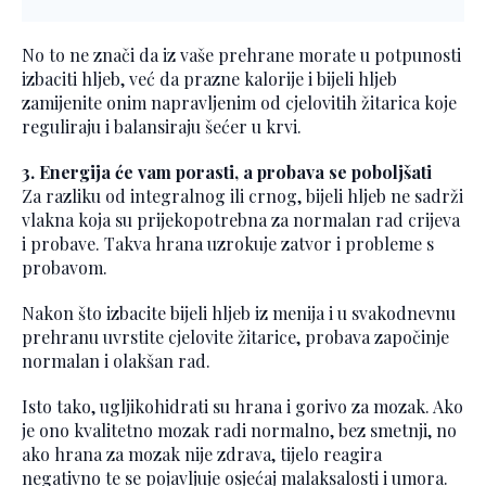
No to ne znači da iz vaše prehrane morate u potpunosti
izbaciti hljeb, već da prazne kalorije i bijeli hljeb
zamijenite onim napravljenim od cjelovitih žitarica koje
reguliraju i balansiraju šećer u krvi.
3. Energija će vam porasti, a probava se poboljšati
Za razliku od integralnog ili crnog, bijeli hljeb ne sadrži
vlakna koja su prijekopotrebna za normalan rad crijeva
i probave. Takva hrana uzrokuje zatvor i probleme s
probavom.
Nakon što izbacite bijeli hljeb iz menija i u svakodnevnu
prehranu uvrstite cjelovite žitarice, probava započinje
normalan i olakšan rad.
Isto tako, ugljikohidrati su hrana i gorivo za mozak. Ako
je ono kvalitetno mozak radi normalno, bez smetnji, no
ako hrana za mozak nije zdrava, tijelo reagira
negativno te se pojavljuje osjećaj malaksalosti i umora.