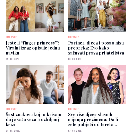
LIFESTYLE
LIFESTYLE
Jeste li “finger princess”?
Partner, djeca i posao nisu
Viralni izraz opisuje jednu
prepreka: Evo kako
naviku
sačuvati prava prijateljstva
05. 08. 2026.
06. 08. 2026.
LIFESTYLE
LIFESTYLE
Šest znakova koji otkrivaju
Sve više djece slavnih
da je vaša veza u ozbiljnoj
mijenja prezimena: Da li
krizi
žele pobjeći od tereta
poznatih roditelja?
04. 08. 2026.
07. 08. 2026.