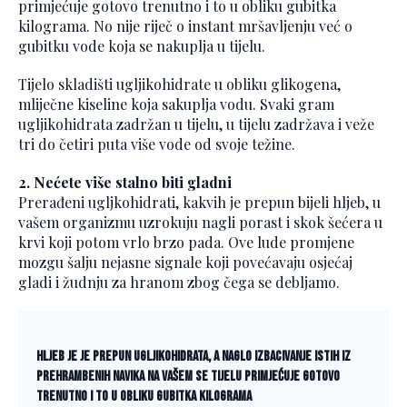
primjećuje gotovo trenutno i to u obliku gubitka
kilograma. No nije riječ o instant mršavljenju već o
gubitku vode koja se nakuplja u tijelu.
Tijelo skladišti ugljikohidrate u obliku glikogena,
mliječne kiseline koja sakuplja vodu. Svaki gram
ugljikohidrata zadržan u tijelu, u tijelu zadržava i veže
tri do četiri puta više vode od svoje težine.
2. Nećete više stalno biti gladni
Prerađeni ugljkohidrati, kakvih je prepun bijeli hljeb, u
vašem organizmu uzrokuju nagli porast i skok šećera u
krvi koji potom vrlo brzo pada. Ove lude promjene
mozgu šalju nejasne signale koji povećavaju osjećaj
gladi i žudnju za hranom zbog čega se debljamo.
Hljeb je je prepun ugljikohidrata, a naglo izbacivanje istih iz
prehrambenih navika na vašem se tijelu primjećuje gotovo
trenutno i to u obliku gubitka kilograma