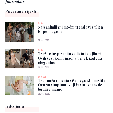
Journal.hr
Povezane vijesti
MODA
Najzanimljiviji modni trendovi s ulica
Kopenhagena
07. 08. 2026.
MODA
Tražite inspiraciju za ljetni stajling?
Ovih šest kombinacija uvijek izgleda
elegantno
07. 08. 2026.
ZA MAME
Trudnoća mijenja više nego što mislite:
Ovo su simptomi koji često iznenade
buduće mame
06. 08. 2026.
Izdvojeno