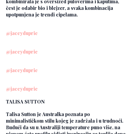
kombinirala je s oversized puloverima i kaputima,
čest je odabir bio i blejzer, a svaka kombinacija
upotpunjena je trendi cipelama.
@jaceyduprie
@jaceyduprie
@jaceyduprie
@jaceyduprie
TALISA SUTTON
Talisa Sutton je Australka poznata po
minimalističkom stilu kojeg je zadržala i u trudnoći.
Budući da su u Australiji temperature puno više, na
njenom ćete profilu vidjeti inspiraciju za toplije dane