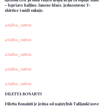
– lepršave haljine, lanene hlače, jednostavne T-
shirtice i midi suknje.
@talisa_sutton
@talisa_sutton
@talisa_sutton
@talisa_sutton
@talisa_sutton
DILETTA BONAIUTI
Diletta Bonaiuti je jedna od najstylish Talijanki nove