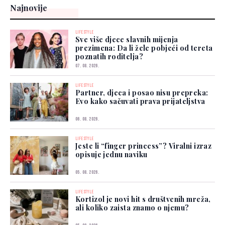
Najnovije
LIFESTYLE
Sve više djece slavnih mijenja
prezimena: Da li žele pobjeći od tereta
poznatih roditelja?
07. 08. 2026.
LIFESTYLE
Partner, djeca i posao nisu prepreka:
Evo kako sačuvati prava prijateljstva
06. 08. 2026.
LIFESTYLE
Jeste li “finger princess”? Viralni izraz
opisuje jednu naviku
05. 08. 2026.
LIFESTYLE
Kortizol je novi hit s društvenih mreža,
ali koliko zaista znamo o njemu?