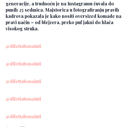
generacije, a trudnoću je na Instagramu čuvala do
punih 25 sedmica. Majstorica u fotografiranju pravih
kadrova pokazala je kako nositi oversized komade na
pravi način – od blejzera, preko puf jakni do hlača
visokog struka.
@dilettabonaiuti
@dilettabonaiuti
@dilettabonaiuti
@dilettabonaiuti
@dilettabonaiuti