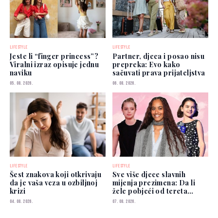
LIFESTYLE
LIFESTYLE
Jeste li “finger princess”?
Partner, djeca i posao nisu
Viralni izraz opisuje jednu
prepreka: Evo kako
naviku
sačuvati prava prijateljstva
05. 08. 2026.
06. 08. 2026.
LIFESTYLE
LIFESTYLE
Šest znakova koji otkrivaju
Sve više djece slavnih
da je vaša veza u ozbiljnoj
mijenja prezimena: Da li
krizi
žele pobjeći od tereta
poznatih roditelja?
04. 08. 2026.
07. 08. 2026.