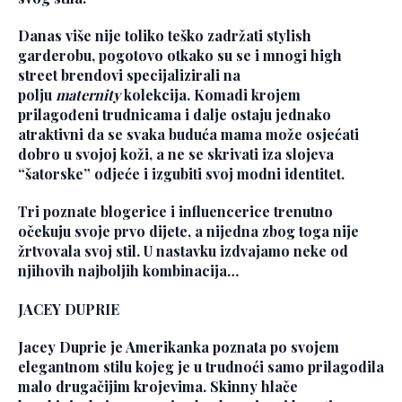
Danas više nije toliko teško zadržati stylish
garderobu, pogotovo otkako su se i mnogi high
street brendovi specijalizirali na
polju
maternity
kolekcija. Komadi krojem
prilagođeni trudnicama i dalje ostaju jednako
atraktivni da se svaka buduća mama može osjećati
dobro u svojoj koži, a ne se skrivati iza slojeva
“šatorske” odjeće i izgubiti svoj modni identitet.
Tri poznate blogerice i influencerice trenutno
očekuju svoje prvo dijete, a nijedna zbog toga nije
žrtvovala svoj stil. U nastavku izdvajamo neke od
njihovih najboljih kombinacija…
JACEY DUPRIE
Jacey Duprie je Amerikanka poznata po svojem
elegantnom stilu kojeg je u trudnoći samo prilagodila
malo drugačijim krojevima. Skinny hlače