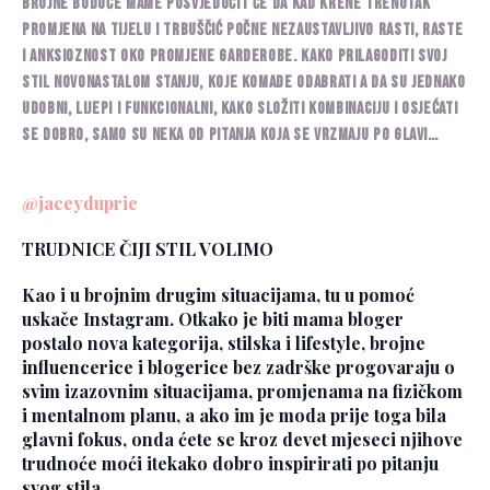
Brojne buduće mame posvjedočit će da kad krene trenutak
promjena na tijelu i trbuščić počne nezaustavljivo rasti, raste
i anksioznost oko promjene garderobe. Kako prilagoditi svoj
stil novonastalom stanju, koje komade odabrati a da su jednako
udobni, lijepi i funkcionalni, kako složiti kombinaciju i osjećati
se dobro, samo su neka od pitanja koja se vrzmaju po glavi…
@jaceyduprie
TRUDNICE ČIJI STIL VOLIMO
Kao i u brojnim drugim situacijama, tu u pomoć
uskače Instagram. Otkako je biti mama bloger
postalo nova kategorija, stilska i lifestyle, brojne
influencerice i blogerice bez zadrške progovaraju o
svim izazovnim situacijama, promjenama na fizičkom
i mentalnom planu, a ako im je moda prije toga bila
glavni fokus, onda ćete se kroz devet mjeseci njihove
trudnoće moći itekako dobro inspirirati po pitanju
svog stila.