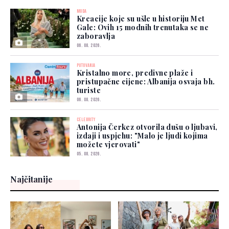
MODA
Kreacije koje su ušle u historiju Met
Gale: Ovih 15 modnih trenutaka se ne
zaboravlja
06. 08. 2026.
PUTOVANJA
Kristalno more, predivne plaže i
pristupačne cijene: Albanija osvaja bh.
turiste
06. 08. 2026.
CELEBRITY
Antonija Čerkez otvorila dušu o ljubavi,
izdaji i uspjehu: "Malo je ljudi kojima
možete vjerovati"
05. 08. 2026.
Najčitanije