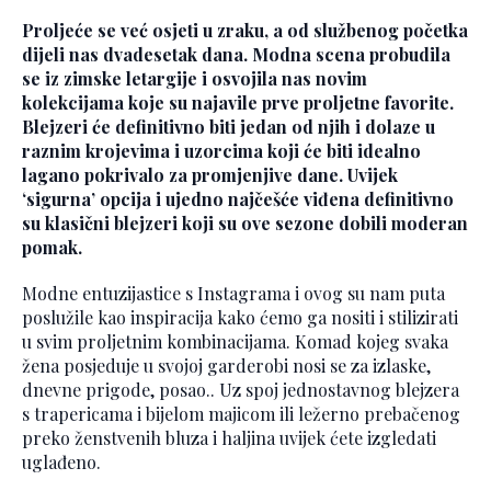
Proljeće se već osjeti u zraku, a od službenog početka
dijeli nas dvadesetak dana. Modna scena probudila
se iz zimske letargije i osvojila nas novim
kolekcijama koje su najavile prve proljetne favorite.
Blejzeri će definitivno biti jedan od njih i dolaze u
raznim krojevima i uzorcima koji će biti idealno
lagano pokrivalo za promjenjive dane. Uvijek
‘sigurna’ opcija i ujedno najčešće viđena definitivno
su klasični blejzeri koji su ove sezone dobili moderan
pomak.
Modne entuzijastice s Instagrama i ovog su nam puta
poslužile kao inspiracija kako ćemo ga nositi i stilizirati
u svim proljetnim kombinacijama. Komad kojeg svaka
žena posjeduje u svojoj garderobi nosi se za izlaske,
dnevne prigode, posao.. Uz spoj jednostavnog blejzera
s trapericama i bijelom majicom ili ležerno prebačenog
preko ženstvenih bluza i haljina uvijek ćete izgledati
uglađeno.