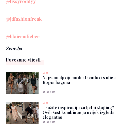
@lissyroddyy
@jdfashionfreak
@blaireadiebee
Žene.ba
Povezane vijesti
MODA
Najzanimljiviji modni trendovi s ulica
Kopenhagena
07. 08. 2026.
MODA
Tražite inspiraciju za ljetni stajling?
Ovih šest kombinacija uvijek izgleda
elegantno
07. 08. 2026.