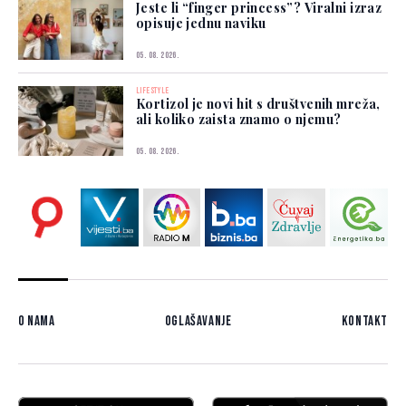
Jeste li “finger princess”? Viralni izraz
opisuje jednu naviku
05. 08. 2026.
LIFESTYLE
Kortizol je novi hit s društvenih mreža,
ali koliko zaista znamo o njemu?
05. 08. 2026.
O nama
Oglašavanje
Kontakt