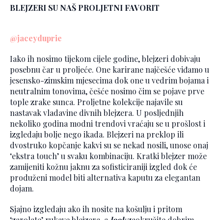
BLEJZERI SU NAŠ PROLJETNI FAVORIT
@jaceyduprie
Iako ih nosimo tijekom cijele godine, blejzeri dobivaju
posebnu čar u proljeće. One karirane najčešće viđamo u
jesensko-zimskim mjesecima dok one u vedrim bojama i
neutralnim tonovima, češće nosimo čim se pojave prve
tople zrake sunca. Proljetne kolekcije najavile su
nastavak vladavine divnih blejzera. U posljednjih
nekoliko godina modni trendovi vraćaju se u prošlost i
izgledaju bolje nego ikada. Blejzeri na preklop ili
dvostruko kopčanje kakvi su se nekad nosili, unose onaj
‘ekstra touch’ u svaku kombinaciju. Kratki blejzer može
zamijeniti kožnu jaknu za sofisticiraniji izgled dok će
produženi model biti alternativa kaputu za elegantan
dojam.
Sjajno izgledaju ako ih nosite na košulju i pritom
‘zarolate’ rukave blejzera, a
look
zaokružite dobrim