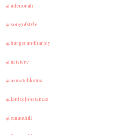
@adenorah
@songofstyle
@harperandharley
@ariviere
@asmatchkotua
@janicejoostemaa
@emmahill