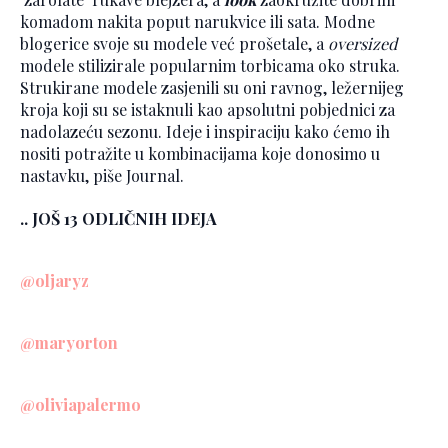
komadom nakita poput narukvice ili sata. Modne
blogerice svoje su modele već prošetale, a
oversized
modele stilizirale popularnim torbicama oko struka.
Strukirane modele zasjenili su oni ravnog, ležernijeg
kroja koji su se istaknuli kao apsolutni pobjednici za
nadolazeću sezonu. Ideje i inspiraciju kako ćemo ih
nositi potražite u kombinacijama koje donosimo u
nastavku, piše Journal.
.. JOŠ 13 ODLIČNIH IDEJA
@oljaryz
@maryorton
@oliviapalermo