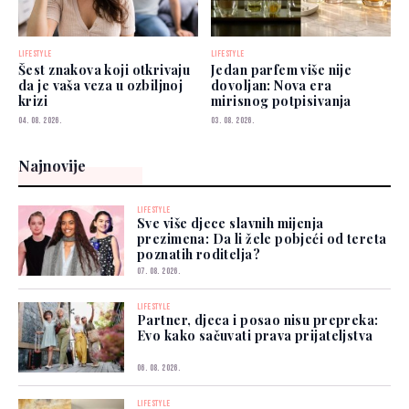
LIFESTYLE
LIFESTYLE
Šest znakova koji otkrivaju
Jedan parfem više nije
da je vaša veza u ozbiljnoj
dovoljan: Nova era
krizi
mirisnog potpisivanja
04. 08. 2026.
03. 08. 2026.
Najnovije
LIFESTYLE
Sve više djece slavnih mijenja
prezimena: Da li žele pobjeći od tereta
poznatih roditelja?
07. 08. 2026.
LIFESTYLE
Partner, djeca i posao nisu prepreka:
Evo kako sačuvati prava prijateljstva
06. 08. 2026.
LIFESTYLE