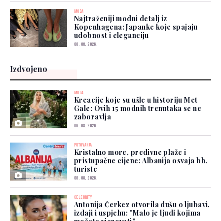
MODA
Najtraženiji modni detalj iz
Kopenhagena: Japanke koje spajaju
udobnost i eleganciju
06. 08. 2026.
Izdvojeno
MODA
Kreacije koje su ušle u historiju Met
Gale: Ovih 15 modnih trenutaka se ne
zaboravlja
06. 08. 2026.
PUTOVANJA
Kristalno more, predivne plaže i
pristupačne cijene: Albanija osvaja bh.
turiste
06. 08. 2026.
CELEBRITY
Antonija Čerkez otvorila dušu o ljubavi,
izdaji i uspjehu: "Malo je ljudi kojima