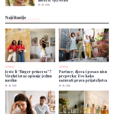
možete vjerovati"
05. 08. 2026.
Najčitanije
LIFESTYLE
LIFESTYLE
Jeste li “finger princess”?
Partner, djeca i posao nisu
Viralni izraz opisuje jednu
prepreka: Evo kako
naviku
sačuvati prava prijateljstva
05. 08. 2026.
06. 08. 2026.