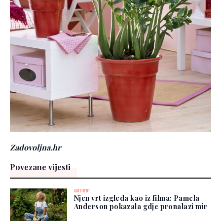
Zadovoljna.hr
Povezane vijesti
AMBIJENT
Njen vrt izgleda kao iz filma: Pamela
Anderson pokazala gdje pronalazi mir