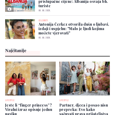
pristupačne cijene: Albanija osvaja bh.
turiste
06. 08. 2026.
CELEBRITY
Antonija Čerkez otvorila dušu o ljubavi,
izdaji i uspjehu: "Malo je ljudi kojima
možete vjerovati"
05. 08. 2026.
Najčitanije
LIFESTYLE
LIFESTYLE
Jeste li “finger princess”?
Partner, djeca i posao nisu
Viralni izraz opisuje jednu
prepreka: Evo kako
naviku
sačuvati prava prijateljstva