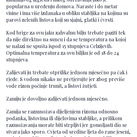
popularna u uređenju domova. Naraste i do metar
visine i ima više izdanaka u obliku stabljika na kojima su
parovi zelenih listova koji su sjajni, glatki i čvrsti.
Kod brige za ovu jaku zahvalnu bilju trebate paziti tek
da nije direktno na suncu i da se temperatura na kojoj
se nalazi ne spušta ispod 15 stupnjeva Celzijevih.
Optimalna temperatura za ovu biljku je od 18 do 24
stupnjeva.
Zalijevati ju trebate otprilike jednom mjesečno pa čak i
rjeđe. S vodom nikako ne pretjerujte jer zbog previše
vode rizon počinje trunit, a listovi žutjeti.
Zamiju je dovoljno zalijevati jednom mjesečno.
Zamija se razmnožava dijeljenjem rizoma odnosno
podanka, listovima ili dijelovima stabljike, a prilikom
razmožavanja morate biti strpljivi jer gomoljasti dio se
stvara jako sporo. Cvjeta od sredine ljeta do rane jeseni,