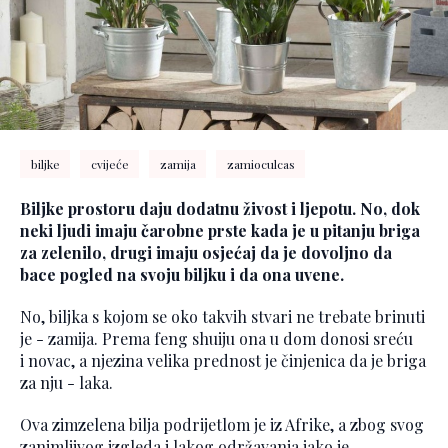
biljke
cvijeće
zamija
zamioculcas
Biljke prostoru daju dodatnu živost i ljepotu. No, dok
neki ljudi imaju čarobne prste kada je u pitanju briga
za zelenilo, drugi imaju osjećaj da je dovoljno da
bace pogled na svoju biljku i da ona uvene.
No, biljka s kojom se oko takvih stvari ne trebate brinuti
je - zamija. Prema feng shuiju ona u dom donosi sreću
i novac, a njezina velika prednost je činjenica da je briga
za nju - laka.
Ova zimzelena bilja podrijetlom je iz Afrike, a zbog svog
zanimljivog izgleda i lakog održavanja jako je