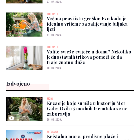
27. 07. 2026.
LIFESTYLE
Većina pravi istu grešku: Evo kada je
idealno vrijeme za zalijevanje biljaka
ljeti
11. 06. 2026.
LIFESTYLE
Volite svježe cvijeće u domu? Nekoliko
jednostavnih trikova pomoći će da
traje znatno duže
08. 06. 2026.
Izdvojeno
MODA
Kreacije koje su ušle u historiju Met
Gale: Ovih 15 modnih trenutaka se ne
zaboravlja
06. 08. 2026.
PUTOVANJA
Kristalno more, predivne plaže i