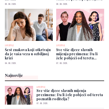
05. 08. 2026.
06. 08. 2026.
LIFESTYLE
LIFESTYLE
Šest znakova koji otkrivaju
Sve više djece slavnih
da je vaša veza u ozbiljnoj
mijenja prezimena: Da li
krizi
žele pobjeći od tereta
poznatih roditelja?
04. 08. 2026.
07. 08. 2026.
Najnovije
LIFESTYLE
Sve više djece slavnih mijenja
prezimena: Da li žele pobjeći od tereta
poznatih roditelja?
07. 08. 2026.