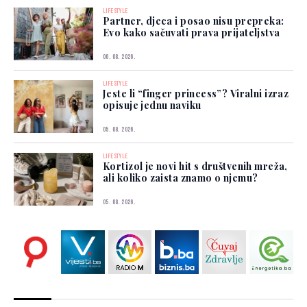
LIFESTYLE
Partner, djeca i posao nisu prepreka:
Evo kako sačuvati prava prijateljstva
06. 08. 2026.
LIFESTYLE
Jeste li “finger princess”? Viralni izraz
opisuje jednu naviku
05. 08. 2026.
LIFESTYLE
Kortizol je novi hit s društvenih mreža,
ali koliko zaista znamo o njemu?
05. 08. 2026.