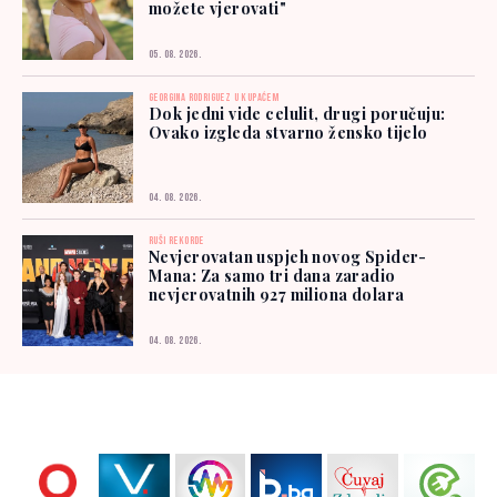
možete vjerovati"
05. 08. 2026.
GEORGINA RODRIGUEZ U KUPAĆEM
Dok jedni vide celulit, drugi poručuju:
Ovako izgleda stvarno žensko tijelo
04. 08. 2026.
RUŠI REKORDE
Nevjerovatan uspjeh novog Spider-
Mana: Za samo tri dana zaradio
nevjerovatnih 927 miliona dolara
04. 08. 2026.