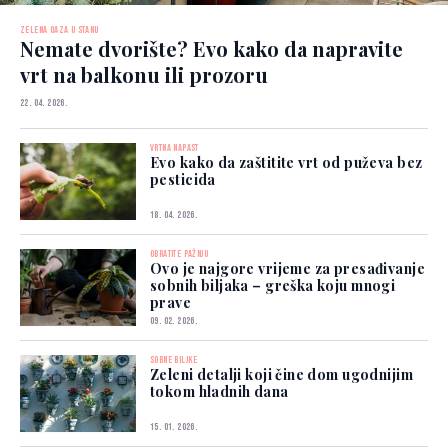
ZELENA OAZA U STANU
Nemate dvorište? Evo kako da napravite
vrt na balkonu ili prozoru
22. 04. 2026.
VRTNA NAPAST
Evo kako da zaštitite vrt od puževa bez
pesticida
18. 04. 2026.
OBRATITE PAŽNJU
Ovo je najgore vrijeme za presađivanje
sobnih biljaka – greška koju mnogi
prave
09. 02. 2026.
SOBNE BILJKE
Zeleni detalji koji čine dom ugodnijim
tokom hladnih dana
15. 01. 2026.