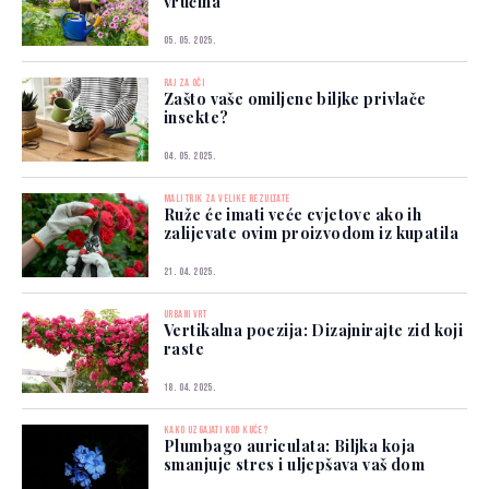
vrućina
05. 05. 2025.
RAJ ZA OČI
Zašto vaše omiljene biljke privlače
insekte?
04. 05. 2025.
MALI TRIK ZA VELIKE REZULTATE
Ruže će imati veće cvjetove ako ih
zalijevate ovim proizvodom iz kupatila
21. 04. 2025.
URBANI VRT
Vertikalna poezija: Dizajnirajte zid koji
raste
18. 04. 2025.
KAKO UZGAJATI KOD KUĆE?
Plumbago auriculata: Biljka koja
smanjuje stres i uljepšava vaš dom