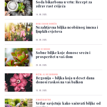
Soda bikarbona u vrtu: Recept za
zdrav rast cvijeća
14. 06. 2025.
UKRAS SVAKOG DVORIŠTA
Nezahtjevna biljka neobičnog imena i
ljupkih cvjetova
04. 06. 2025.
LAKO SE NJEGUJU
Sobne biljke koje donose sreću i
prosperitet u vaš dom
29. 05. 2025.
NJEŽNA, ALI NEZABORAVNA
Begonija – biljka koja u deset dana
donosi raskoš na vaš balkon
15. 05. 2025.
JEDNOSTAVAN TRIK
Vrtlar savjetuje kako sačuvati biljke od