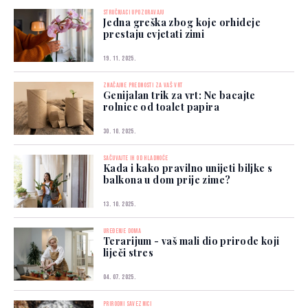
STRUČNJACI UPOZORAVAJU
Jedna greška zbog koje orhideje
prestaju cvjetati zimi
19. 11. 2025.
ZNAČAJNE PREDNOSTI ZA VAŠ VRT
Genijalan trik za vrt: Ne bacajte
rolnice od toalet papira
30. 10. 2025.
SAČUVAJTE IH OD HLADNOĆE
Kada i kako pravilno unijeti biljke s
balkona u dom prije zime?
13. 10. 2025.
UREĐENJE DOMA
Terarijum - vaš mali dio prirode koji
liječi stres
04. 07. 2025.
PRIRODNI SAVEZNICI