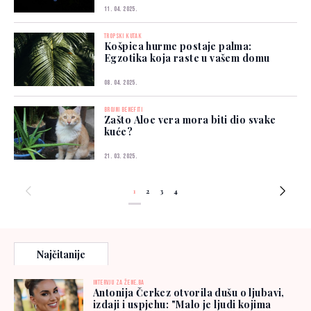
11. 04. 2025.
TROPSKI KUTAK
Košpica hurme postaje palma:
Egzotika koja raste u vašem domu
08. 04. 2025.
BROJNI BENEFITI
Zašto Aloe vera mora biti dio svake
kuće?
21. 03. 2025.
1
2
3
4
Najčitanije
INTERVJU ZA ŽENE.BA
Antonija Čerkez otvorila dušu o ljubavi,
izdaji i uspjehu: "Malo je ljudi kojima