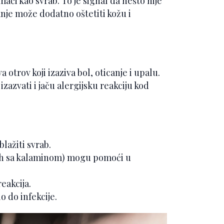
mači kao svrab. To je signal da nešto nije
anje može dodatno oštetiti kožu i
 otrov koji izaziva bol, oticanje i upalu.
zazvati i jaču alergijsku reakciju kod
blažiti svrab.
nih sa kalaminom) mogu pomoći u
reakcija.
o do infekcije.