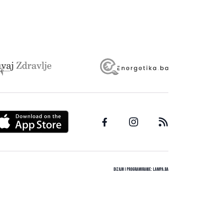
Dizajn i programiranje:
Lampa.ba