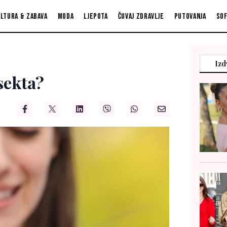
ltura & zabava
Moda
Ljepota
Čuvaj zdravlje
Putovanja
So
Izd
sekta?