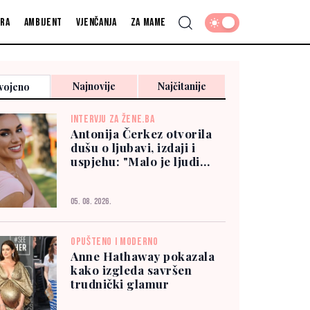
fra
Ambijent
Vjenčanja
Za mame
Najnovije
Najčitanije
vojeno
INTERVJU ZA ŽENE.BA
Antonija Čerkez otvorila
dušu o ljubavi, izdaji i
uspjehu: "Malo je ljudi
kojima možete vjerovati"
05. 08. 2026.
OPUŠTENO I MODERNO
Anne Hathaway pokazala
kako izgleda savršen
trudnički glamur