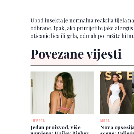
Ubod insekta je normalna reakcija tijela na
odbrane. Ipak, ako primijetite jake alergijs
oticanje lica ili grla, odmah potražite hi
Povezane vijesti
LJEPOTA
MODA
Jedan proizvod, više
Nova opsesij
namjena: Hailey Bieber
scene: Odjeć