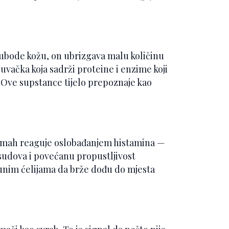
 ubode kožu, on ubrizgava malu količinu
juvačka koja sadrži proteine i enzime koji
. Ove supstance tijelo prepoznaje kao
odmah reaguje oslobađanjem histamina —
 sudova i povećanu propustljivost
unim ćelijama da brže dođu do mjesta
.