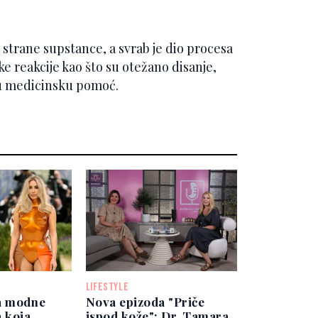
 strane supstance, a svrab je dio procesa
ke reakcije kao što su otežano disanje,
tnu medicinsku pomoć.
LIFESTYLE
a modne
Nova epizoda "Priče
a koja
ispod kože": Dr. Tamara