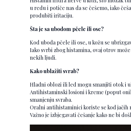
Histamin iritira nerve u koži, što mozak tu
u redu i potiče nas da se češemo, iako češ
produbiti iritaciju.
Šta je sa ubodom pčele ili ose?
Kod uboda pčele ili ose, u kožu se ubrizgava
Iako svrbi zbog histamina, ovaj otrov može i
nekih ljudi.
Kako ublažiti svrab?
Hladni oblozi ili led mogu smanjiti otok i u
Antihistaminski losioni i kreme (poput o
smanjenju svraba.
Oralni antihistaminici koriste se kod jačih 
Važno je izbjegavati češanje kako ne bi došl