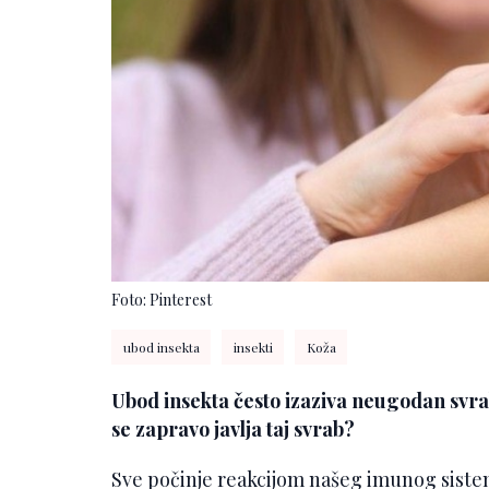
Foto: Pinterest
ubod insekta
insekti
Koža
Ubod insekta često izaziva neugodan svrab 
se zapravo javlja taj svrab?
Sve počinje reakcijom našeg imunog sistem