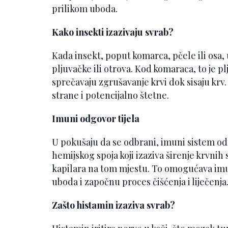
prilikom uboda.
Kako insekti izazivaju svrab?
Kada insekt, poput komarca, pčele ili osa,
pljuvačke ili otrova. Kod komaraca, to je pl
sprečavaju zgrušavanje krvi dok sisaju krv
strane i potencijalno štetne.
Imuni odgovor tijela
U pokušaju da se odbrani, imuni sistem 
hemijskog spoja koji izaziva širenje krvnih
kapilara na tom mjestu. To omogućava im
uboda i započnu proces čišćenja i liječenja
Zašto histamin izaziva svrab?