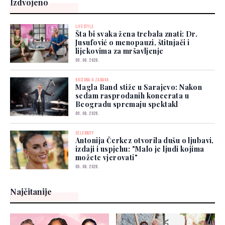
Izdvojeno
LIFESTYLE
Šta bi svaka žena trebala znati: Dr.
Jusufović o menopauzi, štitnjači i
lijekovima za mršavljenje
09. 08. 2026.
KULTURA & ZABAVA
Magla Band stiže u Sarajevo: Nakon
sedam rasprodanih koncerata u
Beogradu spremaju spektakl
09. 08. 2026.
CELEBRITY
Antonija Čerkez otvorila dušu o ljubavi,
izdaji i uspjehu: "Malo je ljudi kojima
možete vjerovati"
05. 08. 2026.
Najčitanije