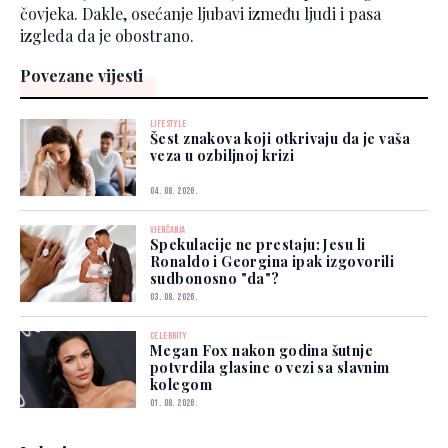
čovjeka. Dakle, osećanje ljubavi između ljudi i pasa
izgleda da je obostrano.
Povezane vijesti
LIFESTYLE
Šest znakova koji otkrivaju da je vaša
veza u ozbiljnoj krizi
04. 08. 2026.
VJENČANJA
Spekulacije ne prestaju: Jesu li
Ronaldo i Georgina ipak izgovorili
sudbonosno "da"?
03. 08. 2026.
CELEBRITY
Megan Fox nakon godina šutnje
potvrdila glasine o vezi sa slavnim
kolegom
01. 08. 2026.