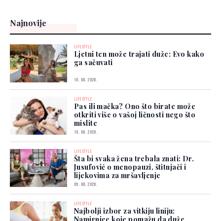
Najnovije
LIFESTYLE
Ljetni ten može trajati duže: Evo kako
ga sačuvati
10. 08. 2026.
LIFESTYLE
Pas ili mačka? Ono što birate može
otkriti više o vašoj ličnosti nego što
mislite
10. 08. 2026.
LIFESTYLE
Šta bi svaka žena trebala znati: Dr.
Jusufović o menopauzi, štitnjači i
lijekovima za mršavljenje
09. 08. 2026.
LIFESTYLE
Najbolji izbor za vitkiju liniju:
Namirnice koje pomažu da duže