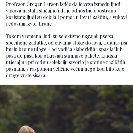
Profesor Greger Larson ističe da je veza između ljudi i
vukova nastala slučajno i da je odnos bio obostrano
koristan: ljudi su dobijali pomoć u lovu i zaštitu, a vukovi
redovniji izvor hrane.
Tokom vremena ljudi su selektivno uzgajali pse za
specifične zadatke, od čuvanja stoke do lova, a danas psi
imaju brojne uloge – od vodiča slabovidih i spasilačkih
pasa do pasa koji otkrivaju sumnjive pakete. Ljudski
utjecaj na prirodnu selekciju stvorio je stotine različitih
pasmina, s rasponom veličine većim nego kod bilo koje
druge vrste sisara.