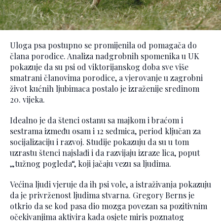
Uloga psa postupno se promijenila od pomagača do
člana porodice. Analiza nadgrobnih spomenika u UK
pokazuje da su psi od viktorijanskog doba sve više
smatrani članovima porodice, a vjerovanje u zagrobni
život kućnih ljubimaca postalo je izraženije sredinom
20. vijeka.
Idealno je da štenci ostanu sa majkom i braćom i
sestrama između osam i 12 sedmica, period ključan za
socijalizaciju i razvoj. Studije pokazuju da su u tom
uzrastu štenci najslađi i da razvijaju izraze lica, poput
„tužnog pogleda“, koji jačaju vezu sa ljudima.
Većina ljudi vjeruje da ih psi vole, a istraživanja pokazuju
da je privrženost ljudima stvarna. Gregory Berns je
otkrio da se kod pasa dio mozga povezan sa pozitivnim
očekivanjima aktivira kada osjete miris poznatog