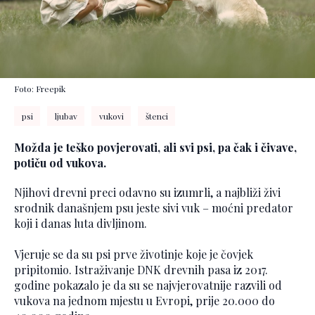
Foto: Freepik
psi
ljubav
vukovi
štenci
Možda je teško povjerovati, ali svi psi, pa čak i čivave,
potiču od vukova.
Njihovi drevni preci odavno su izumrli, a najbliži živi
srodnik današnjem psu jeste sivi vuk – moćni predator
koji i danas luta divljinom.
Vjeruje se da su psi prve životinje koje je čovjek
pripitomio. Istraživanje DNK drevnih pasa iz 2017.
godine pokazalo je da su se najvjerovatnije razvili od
vukova na jednom mjestu u Evropi, prije 20.000 do